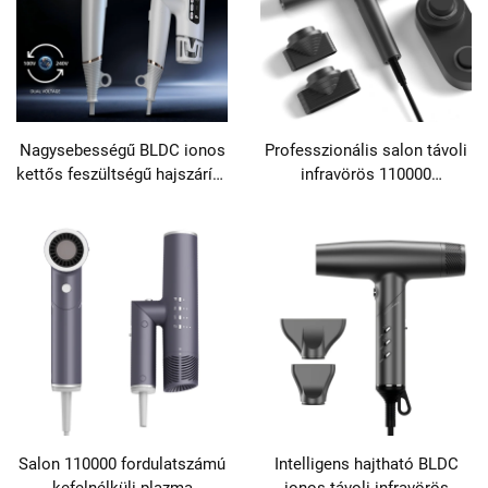
Nagysebességű BLDC ionos
Professzionális salon távoli
kettős feszültségű hajszárító
infravörös 110000
utazáshoz
fordulatszámú
nagysebességű BLDC falra
szerelhető hajszárító
Salon 110000 fordulatszámú
Intelligens hajtható BLDC