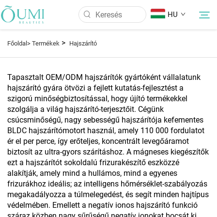
HU
>
Főoldal>
Termékek
Hajszárító
Rólunk
Tapasztalt OEM/ODM hajszárítók gyártóként vállalatunk
hajszárító gyára ötvözi a fejlett kutatás-fejlesztést a
Termékek
szigorú minőségbiztosítással, hogy újító termékekkel
szolgálja a világ hajszárító-terjesztőit. Cégünk
csúcsminőségű, nagy sebességű hajszárítója kefementes
Hírek
BLDC hajszárítómotort használ, amely 110 000 fordulatot
ér el per perce, így erőteljes, koncentrált levegőáramot
Alkalmazás
biztosít az ultra-gyors szárításhoz. A mágneses kiegészítők
ezt a hajszárítót sokoldalú frizurakészítő eszközzé
alakítják, amely mind a hullámos, mind a egyenes
GYIK
frizurákhoz ideális; az intelligens hőmérséklet-szabályozás
megakadályozza a túlmelegedést, és segít minden hajtípus
védelmében. Emellett a negatív ionos hajszárító funkció
Kapcsolat
száraz közben nagy sűrűségű negatív ionokat bocsát ki,