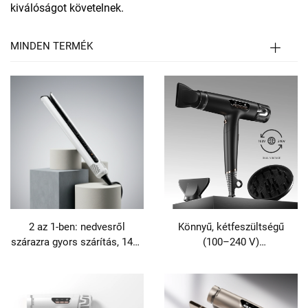
kiválóságot követelnek.
MINDEN TERMÉK
2 az 1-ben: nedvesről
Könnyű, kétfeszültségű
szárazra gyors szárítás, 1400
(100–240 V)
W teljesítményű,
plazmahajszárító utazáshoz
automatikus fogófunkciós,
105000 fordulat/perc
fordulatszámú BLDC meleg