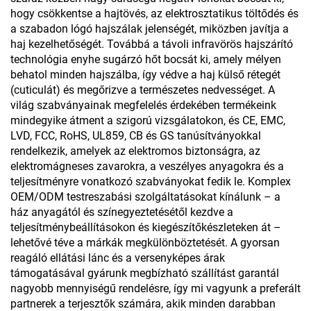
hogy csökkentse a hajtövés, az elektrosztatikus töltődés és
a szabadon lógó hajszálak jelenségét, miközben javítja a
haj kezelhetőségét. Továbbá a távoli infravörös hajszárító
technológia enyhe sugárzó hőt bocsát ki, amely mélyen
behatol minden hajszálba, így védve a haj külső rétegét
(cuticulát) és megőrizve a természetes nedvességet. A
világ szabványainak megfelelés érdekében termékeink
mindegyike átment a szigorú vizsgálatokon, és CE, EMC,
LVD, FCC, RoHS, UL859, CB és GS tanúsítványokkal
rendelkezik, amelyek az elektromos biztonságra, az
elektromágneses zavarokra, a veszélyes anyagokra és a
teljesítményre vonatkozó szabványokat fedik le. Komplex
OEM/ODM testreszabási szolgáltatásokat kínálunk – a
ház anyagától és színegyeztetésétől kezdve a
teljesítménybeállításokon és kiegészítőkészleteken át –
lehetővé téve a márkák megkülönböztetését. A gyorsan
reagáló ellátási lánc és a versenyképes árak
támogatásával gyárunk megbízható szállítást garantál
nagyobb mennyiségű rendelésre, így mi vagyunk a preferált
partnerek a terjesztők számára, akik minden darabban