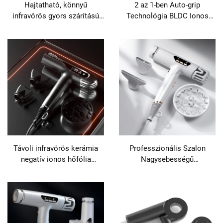
Hajtatható, könnyű
2 az 1-ben Auto-grip
infravörös gyors szárítású
Technológia BLDC Ionos
hajszárító, 110 000
Vizesből Szárazig Működő
fordulat/perc
Légkefe Hajegyenesítő
Távoli infravörös kerámia
Professzionális Szalon
negatív ionos hőfólia
Nagysebességű
technológia hajszárító
Hajtányaszárító,
Összecsukható Ionos Távoli
Infravörös Hajszárító