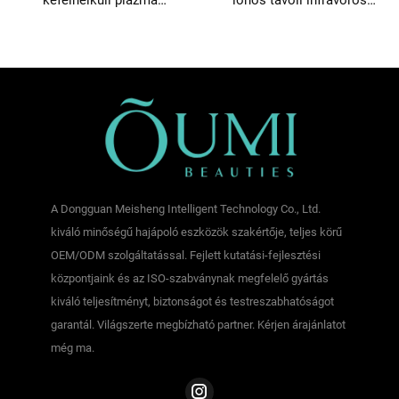
kefelnélküli plazma
ionos távoli infravörös
hajszárító diffúzorral
hajszárító
A Dongguan Meisheng Intelligent Technology Co., Ltd.
kiváló minőségű hajápoló eszközök szakértője, teljes körű
OEM/ODM szolgáltatással. Fejlett kutatási-fejlesztési
központjaink és az ISO-szabványnak megfelelő gyártás
kiváló teljesítményt, biztonságot és testreszabhatóságot
garantál. Világszerte megbízható partner. Kérjen árajánlatot
még ma.