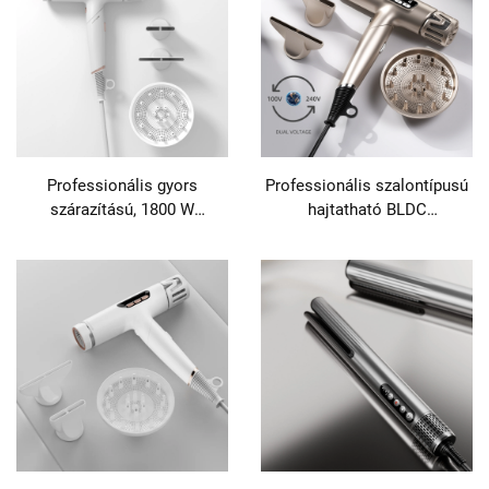
levegős egyenesítő
Professionális gyors
Professionális szalontípusú
szárazítású, 1800 W
hajtatható BLDC
teljesítményű,
magasszintű sebességű
nagysebességű plazmaionos
plazma hajszárító
hajszárító