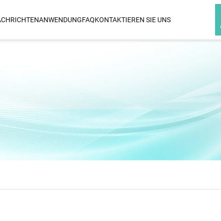
ACHRICHTEN
ANWENDUNG
FAQ
KONTAKTIEREN SIE UNS
GLÄTTEISEN
LOCKENSTAB
trockner-
Infrarot-Und-Ionischer Keramik-
3-In-1 Wechselha
Haarstraightener
r
Infrarot-Und-Ionischer Titan-
Haarstraightener
 Hoher
ner