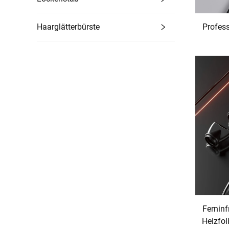
Profess
Haarglätterbürste
Hochg
Pla
Ferninf
Heizfol