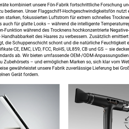
räte kombiniert unsere Fön-Fabrik fortschrittliche Forschung un
 zu bedienen. Unser Flaggschiff-Hochgeschwindigkeitsfön nutzt
n starken, fokussierten Luftstrom für extrem schnelles Trockn
als auch für glatte Looks – während die intelligente Temperaturr
nen-Funktion während des Trocknens hochkonzentrierte Negative-I
Handhabbarkeit des Haares zu verbessern. Zusätzlich emittiert 
gt, die Schuppenschicht schont und die natürliche Feuchtigkeit e
ifikate CE, EMC, LVD, FCC, RoHS, UL859, CB und GS – sie decken
sstandards ab. Wir bieten umfassende OEM-/ODM-Anpassungsdien
zu Zubehörsets – und ermöglichen Marken so, sich klar vom Wet
reise gewährleistet unsere Fabrik zuverlässige Lieferung bei 
elnen Gerät fordern.