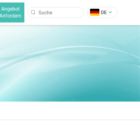
Angebot
DE
Anfordern
HAARGLÄTTERBÜRSTE
arschneider
Negative-Ionen-Haarglätterbürste
Haarglätterbürste