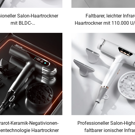
ioneller Salon-Haartrockner
Faltbarer, leichter Infrar
mit BLDC-
Haartrockner mit 110.000 U
eschwindigkeitsmotor und
schnelles Trocknen
sma-Technologie, faltbar
rarot-Keramik-Negativionen-
Professioneller Salon-High
ientechnologie Haartrockner
faltbarer ionischer Infra