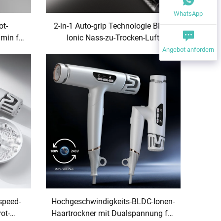
WhatsApp
ot-
2-in-1 Auto-grip Technologie BLDC
/min für
Ionic Nass-zu-Trocken-Luft
Haarglätter
Angebot anfordern
speed-
Hochgeschwindigkeits-BLDC-Ionen-
rot-
Haartrockner mit Dualspannung für