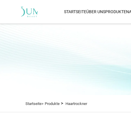
STARTSEITE
ÜBER UNS
PRODUKTE
N
HAARTROCKNER
Bernoulli-Betriebener Luft
Glätteisen
Dual Voltage Haartrockne
1800 W Haartrockner Mit
Leistung
IQ AI Haartrockner
Ferninfrarot Wärmefolie
Haartrockner
Wandhalterung Haartrock
>
Startseite>
Produkte
Haartrockner
Ferninfrarot Haartrockner
Infrarot Haartrockner
Plasma Haartrockner