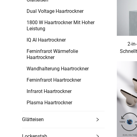
Dual Voltage Haartrockner
1800 W Haartrockner Mit Hoher
Leistung
IQ AI Haartrockner
2-in
Ferninfrarot Wärmefolie
Schnell
Haartrockner
auto
U/min
Wandhalterung Haartrockner
Ferninfrarot Haartrockner
Infrarot Haartrockner
Plasma Haartrockner
Glätteisen
Lockenstab