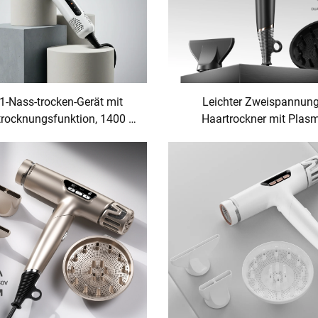
-1-Nass-trocken-Gerät mit
Leichter Zweispannung
trocknungsfunktion, 1400 W,
Haartrockner mit Plas
matischer Griff, 105.000
Technologie (100–240 V)
, BLDC-Heißluft-Glätteisen
unterwegs