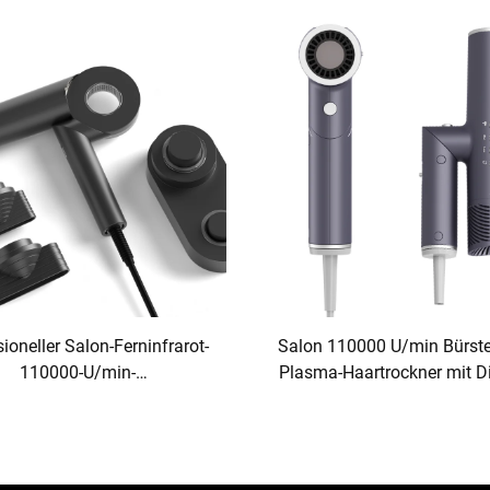
Haartrockner
ioneller Salon-Ferninfrarot-
Salon 110000 U/min Bürste
110000-U/min-
Plasma-Haartrockner mit D
geschwindigkeits-BLDC-
Wandhaartrockner