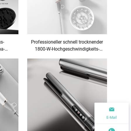
s-
Professioneller schnell trocknender
ma-
1800-W-Hochgeschwindigkeits-
 für
Plasma-Ionen-Haartrockner
E-Mail