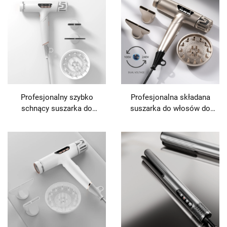
silnik BLDC, suszarka do
prostowania
Profesjonalny szybko
Profesjonalna składana
schnący suszarka do
suszarka do włosów do
włosów o mocy 1800 W z
salonów fryzjerskich z
wysokoprędkościowym
silnym silnikiem BLDC i
jonizowanym plazmą
technologią plazmy
strumieniem powietrza