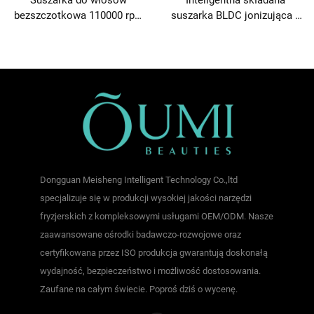
Suszarka do włosów
Inteligentna składana
bezszczotkowa 110000 rpm
suszarka BLDC jonizująca z
z dyfuzorem plazmowym
długofalową podczerwienią
Dongguan Meisheng Intelligent Technology Co.,ltd
specjalizuje się w produkcji wysokiej jakości narzędzi
fryzjerskich z kompleksowymi usługami OEM/ODM. Nasze
zaawansowane ośrodki badawczo-rozwojowe oraz
certyfikowana przez ISO produkcja gwarantują doskonałą
wydajność, bezpieczeństwo i możliwość dostosowania.
Zaufane na całym świecie. Poproś dziś o wycenę.