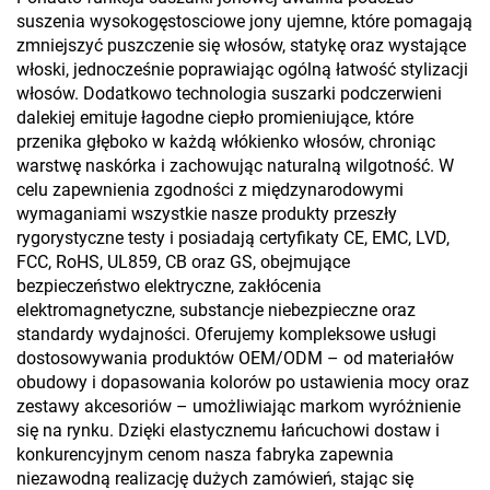
suszenia wysokogęstosciowe jony ujemne, które pomagają
zmniejszyć puszczenie się włosów, statykę oraz wystające
włoski, jednocześnie poprawiając ogólną łatwość stylizacji
włosów. Dodatkowo technologia suszarki podczerwieni
dalekiej emituje łagodne ciepło promieniujące, które
przenika głęboko w każdą włókienko włosów, chroniąc
warstwę naskórka i zachowując naturalną wilgotność. W
celu zapewnienia zgodności z międzynarodowymi
wymaganiami wszystkie nasze produkty przeszły
rygorystyczne testy i posiadają certyfikaty CE, EMC, LVD,
FCC, RoHS, UL859, CB oraz GS, obejmujące
bezpieczeństwo elektryczne, zakłócenia
elektromagnetyczne, substancje niebezpieczne oraz
standardy wydajności. Oferujemy kompleksowe usługi
dostosowywania produktów OEM/ODM – od materiałów
obudowy i dopasowania kolorów po ustawienia mocy oraz
zestawy akcesoriów – umożliwiając markom wyróżnienie
się na rynku. Dzięki elastycznemu łańcuchowi dostaw i
konkurencyjnym cenom nasza fabryka zapewnia
niezawodną realizację dużych zamówień, stając się