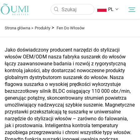
PL
>
Strona główna >
Produkty
Fen Do Włosów
O Nas
Jako doświadczony producent narzędzi do stylizacji
włosów OEM/ODM nasza fabryka suszarek do włosów
Produkty
łączy zaawansowane badania i rozwój z rygorystyczną
kontrolą jakości, aby dostarczać nowoczesne produkty
globalnym dystrybutorom suszarek do włosów. Nasza
Wiadomości
flagowa suszarka o wysokiej prędkości wykorzystuje
bezszczotkowy silnik BLDC osiągający 110 000 obr./min,
Aplikacja
generując potężny, skoncentrowany strumień powietrza
umożliwiający nadzwyczaj szybkie suszenie. Magnetyczne
przystawki przekształcają tę suszarkę w uniwersalne
FAQ
narzędzie do stylizacji włosów – zarówno do falowania,
jak i prostowania. Inteligentna kontrola temperatury
zapobiega przegrzewaniu i chroni wszystkie typy włosów.
Skontaktuj Się Z Nami
Ponadto funkcja suszarki jonowej uwalnia podczas