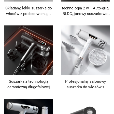
Składany, lekki suszarka do
technologia 2 w 1 Auto-grip,
włosów z podczerwienią o
BLDC, jonowy suszarkowo-
prędkości 110 000 obr./min
prostownik do włosów
mokrych i suchych
Suszarka z technologią
Profesjonalny salonowy
ceramiczną długofalowej
suszarka do włosów z
podczerwieni i ujemnymi
wysoką prędkością,
jonami
składana, jonowa, daleka
podczerwień