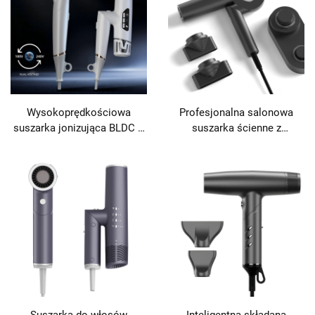
Wysokoprędkościowa
Profesjonalna salonowa
suszarka jonizująca BLDC o
suszarka ścienne z
podwójnym napięciu do
długofalową podczerwienią,
podróży
110000 obr./min,
wysokoprędkościowa BLDC