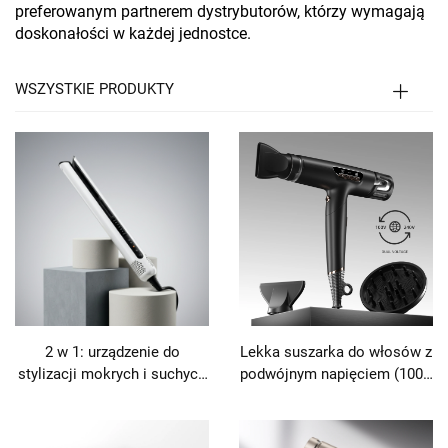
preferowanym partnerem dystrybutorów, którzy wymagają
doskonałości w każdej jednostce.
WSZYSTKIE PRODUKTY
2 w 1: urządzenie do
Lekka suszarka do włosów z
stylizacji mokrych i suchych
podwójnym napięciem (100–
włosów, szybko schnące,
240 V) z technologią
1400 W, automatyczne
plazmową, przeznaczona do
uchwyt, 105 000 obr./min,
podróży