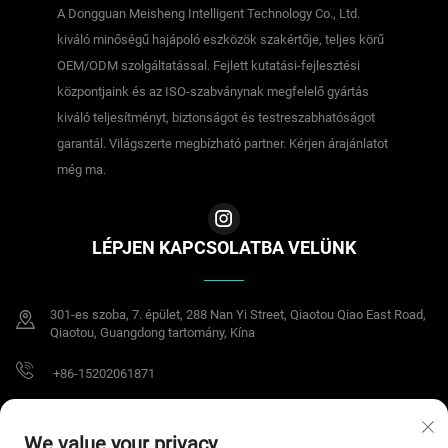
A Dongguan Meisheng Intelligent Technology Co., Ltd.
kiváló minőségű hajápoló eszközök szakértője, teljes körű
OEM/ODM szolgáltatással. Fejlett kutatási-fejlesztési
központjaink és az ISO-szabványnak megfelelő gyártás
kiváló teljesítményt, biztonságot és testreszabhatóságot
garantál. Világszerte megbízható partner. Kérjen árajánlatot
még ma.
LÉPJEN KAPCSOLATBA VELÜNK
301-es szoba, 7. épület, 288 Nan Yi Street, Qiaotou Qiao East Road,
Qiaotou, Guangdong tartomány, Kína
+86-15202061871
[email protected]
We value your privacy