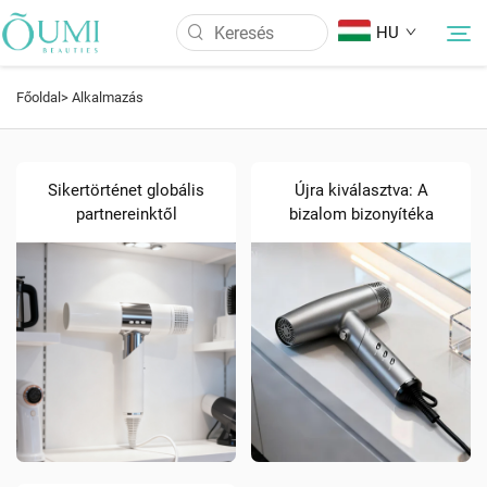
HU
Főoldal>
Alkalmazás
Rólunk
Sikertörténet globális
Újra kiválasztva: A
Termékek
partnereinktől
bizalom bizonyítéka
Hírek
Alkalmazás
GYIK
Kapcsolat