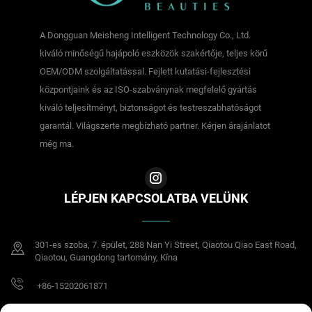
A Dongguan Meisheng Intelligent Technology Co., Ltd.
kiváló minőségű hajápoló eszközök szakértője, teljes körű
OEM/ODM szolgáltatással. Fejlett kutatási-fejlesztési
központjaink és az ISO-szabványnak megfelelő gyártás
kiváló teljesítményt, biztonságot és testreszabhatóságot
garantál. Világszerte megbízható partner. Kérjen árajánlatot
még ma.
LÉPJEN KAPCSOLATBA VELÜNK
301-es szoba, 7. épület, 288 Nan Yi Street, Qiaotou Qiao East Road,
Qiaotou, Guangdong tartomány, Kína
+86-15202061871