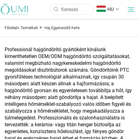
HU
>
Főoldal>
Termékek
Haj Egyenesítő Kefe
Rólunk
Professionál hajgöndörító gyártóként kínálunk
kimeríthetetlen OEM/ODM hajgöndörító szolgáltatásokat,
Termékek
valamint megbízható nagykereskedelmi hajgöndörító
megoldásokat disztribútorok számára. Göndörítóink PTC
gyorsfűtéses technológiát alkalmaznak, így csupán 30
Hírek
másodperc alatt készen állnak a hajformázásra; a
hajgöndörítő gyorsan és egyenletesen továbbítja a hőt, így
Alkalmazás
néhány másodperc alatt göndörítja a hajat. A beépített
intelligens hőmérséklet-szabályozó valós időben figyeli és
szabályozza a hőmérsékletet, hogy megakadályozza a
GYIK
túlmelegedést. Professzionális és szalonhasználatra is
tervezették: a kerámia- vagy titán henger biztosítja az
egyenletes, konzisztens hőeloszlást, így fényes göndör
Kapcsolat
hajat és egészséges hajat érhet el formázás közben. A