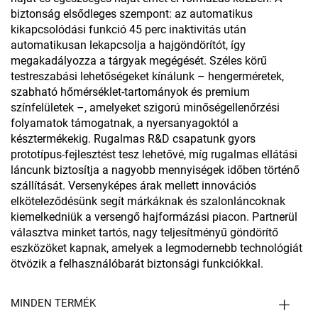
biztonság elsődleges szempont: az automatikus
kikapcsolódási funkció 45 perc inaktivitás után
automatikusan lekapcsolja a hajgöndörítót, így
megakadályozza a tárgyak megégését. Széles körű
testreszabási lehetőségeket kínálunk – hengerméretek,
szabható hőmérséklet-tartományok és premium
színfelületek –, amelyeket szigorú minőségellenőrzési
folyamatok támogatnak, a nyersanyagoktól a
késztermékekig. Rugalmas R&D csapatunk gyors
prototípus-fejlesztést tesz lehetővé, míg rugalmas ellátási
láncunk biztosítja a nagyobb mennyiségek időben történő
szállítását. Versenyképes árak mellett innovációs
elköteleződésünk segít márkáknak és szalonláncoknak
kiemelkedniük a versengő hajformázási piacon. Partnerül
választva minket tartós, nagy teljesítményű göndörítő
eszközöket kapnak, amelyek a legmodernebb technológiát
ötvözik a felhasználóbarát biztonsági funkciókkal.
MINDEN TERMÉK