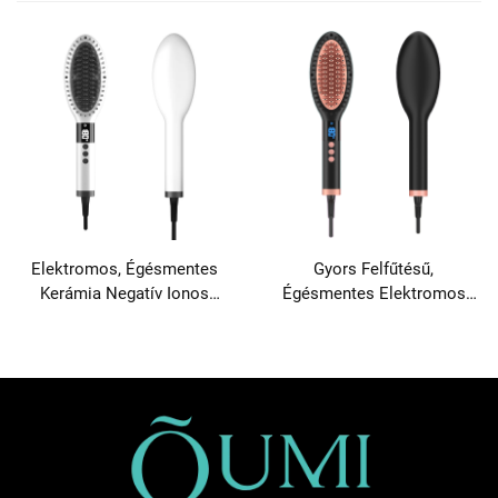
Elektromos, Égésmentes
Gyors Felfűtésű,
Kerámia Negatív Ionos
Égésmentes Elektromos
Hajegyenesítő Ke-fej
Kerámia Egyenesítő Ke-fej