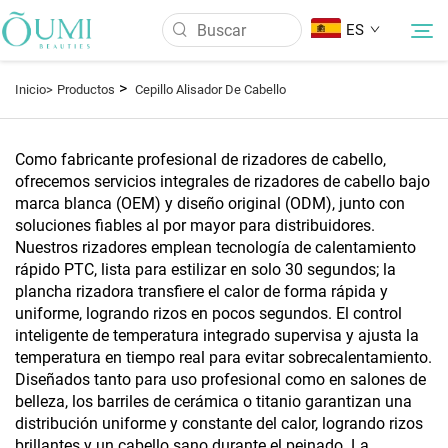
ES
>
Inicio>
Productos
Cepillo Alisador De Cabello
Sobre Nosotros
Como fabricante profesional de rizadores de cabello,
ofrecemos servicios integrales de rizadores de cabello bajo
Productos
marca blanca (OEM) y diseño original (ODM), junto con
soluciones fiables al por mayor para distribuidores.
Nuestros rizadores emplean tecnología de calentamiento
Noticias
rápido PTC, lista para estilizar en solo 30 segundos; la
plancha rizadora transfiere el calor de forma rápida y
Aplicación
uniforme, logrando rizos en pocos segundos. El control
inteligente de temperatura integrado supervisa y ajusta la
temperatura en tiempo real para evitar sobrecalentamiento.
Preguntas Frecuentes
Diseñados tanto para uso profesional como en salones de
belleza, los barriles de cerámica o titanio garantizan una
distribución uniforme y constante del calor, logrando rizos
Contáctanos
brillantes y un cabello sano durante el peinado. La