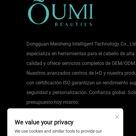
Dongguan Meisheng Intelligent Technology Co., Ltd
especializa en herramientas para el cabello de alta
calidad y ofrece servicios completos de OEM/ODM
Nuestros avanzados centros de I+D y nuestra prod
con certificación ISO garantizan un rendimiento sup
seguridad y personalización. Confianza global. Soli
presupuesto hoy mismo.
We value your privacy
We use cookies and similar tools to provide our