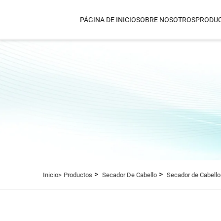
PÁGINA DE INICIO
SOBRE NOSOTROS
PRODU
SECADOR DE CABELLO
Secador Y Alisador De Air
Accionado Por Bernoulli
Secador De Cabello Dual 
Secador De Pelo De Alta P
De 1800 W
Secador De Cabello IQ AI
Secador De Cabello Con Pe
Térmica Por Infrarrojo Le
Secador De Pelo Para Mon
>
>
Inicio>
Productos
Secador De Cabello
Secador de Cabello 
Pared
Secador De Cabello Por In
Lejano
Secador De Cabello Por In