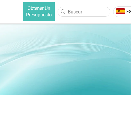
Obtener Un
E
Presupuesto
O
CEPILLO ALISADOR DE CABELLO
lo Intercambiable
Cepillo Alisador De Cabello Con
Iones Negativos
Cepillo Alisador De Cabello