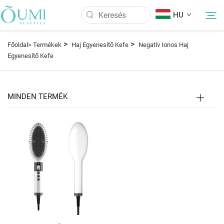
HU
>
>
Főoldal>
Termékek
Haj Egyenesítő Kefe
Negatív Ionos Haj
Egyenesítő Kefe
Rólunk
Termékek
MINDEN TERMÉK
Hírek
Alkalmazás
GYIK
Kapcsolat