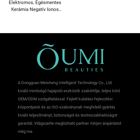
Elektromos, Égésmentes
Kerámia Negatív Ionos
Hajegyenesítő Ke-fej
A Dongguan Meisheng Intelligent Technology Co., Ltd.
kiváló minőségű hajápoló eszközök szakértője, teljes körű
OEM/ODM szolgáltatással. Fejlett kutatási-fejlesztési
központjaink és az ISO-szabványnak megfelelő gyártás
kiváló teljesítményt, biztonságot és testreszabhatóságot
garantál. Világszerte megbízható partner. Kérjen árajánlatot
még ma.