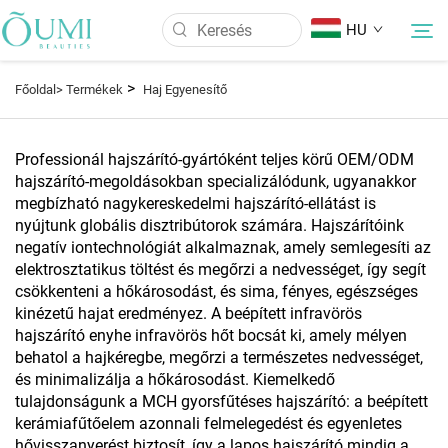
HU
>
Főoldal>
Termékek
Haj Egyenesítő
Rólunk
Professionál hajszárító-gyártóként teljes körű OEM/ODM
hajszárító-megoldásokban specializálódunk, ugyanakkor
Termékek
megbízható nagykereskedelmi hajszárító-ellátást is
nyújtunk globális disztribútorok számára. Hajszárítóink
negatív iontechnológiát alkalmaznak, amely semlegesíti az
Hírek
elektrosztatikus töltést és megőrzi a nedvességet, így segít
csökkenteni a hőkárosodást, és sima, fényes, egészséges
Alkalmazás
kinézetű hajat eredményez. A beépített infravörös
hajszárító enyhe infravörös hőt bocsát ki, amely mélyen
behatol a hajkéregbe, megőrzi a természetes nedvességet,
GYIK
és minimalizálja a hőkárosodást. Kiemelkedő
tulajdonságunk a MCH gyorsfűtéses hajszárító: a beépített
kerámiafűtőelem azonnali felmelegedést és egyenletes
Kapcsolat
hővisszanyerést biztosít, így a lapos hajszárító mindig a