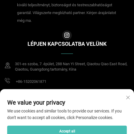
kiváló teljesítményt, biztonságot és testreszabhatóságot
garantál. Világszerte megbízható partner. Kérjen árajánlatot
még ma.
LÉPJEN KAPCSOLATBA VELÜNK
301-es szoba, 7. épület, 288 Nan Yi Street, Qiaotou Qiao East Road,
Qiaotou, Guangdong tartomány, Kína
+86-15202061871
[email protected]
We value your privacy
We use cookies and similar tools to provide our services. If you
don't want to accept all cookies, click Personalize cookies.
Copyright © 2025 Dongguan Meisheng Intelligent Technology Co.,Ltd. Minden
jog fenntartva.
Adatvédelmi irányelvek
Accept all