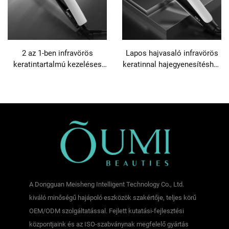
2 az 1-ben infravörös
Lapos hajvasaló infravörös
keratintartalmú kezeléses
keratinnal hajegyenesítéshez
kerámia lapos hajegyenesítő
digitális utazáshoz
A Dongguan Meisheng Intelligent Technology Co., Ltd.
kiváló minőségű hajápoló eszközök szakértője, teljes körű
OEM/ODM szolgáltatással. Fejlett kutatási-fejlesztési
központjaink és az ISO-szabványnak megfelelő gyártás