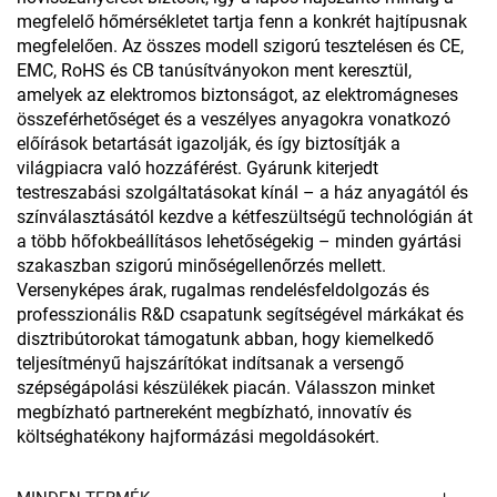
megfelelő hőmérsékletet tartja fenn a konkrét hajtípusnak
megfelelően. Az összes modell szigorú tesztelésen és CE,
EMC, RoHS és CB tanúsítványokon ment keresztül,
amelyek az elektromos biztonságot, az elektromágneses
összeférhetőséget és a veszélyes anyagokra vonatkozó
előírások betartását igazolják, és így biztosítják a
világpiacra való hozzáférést. Gyárunk kiterjedt
testreszabási szolgáltatásokat kínál – a ház anyagától és
színválasztásától kezdve a kétfeszültségű technológián át
a több hőfokbeállításos lehetőségekig – minden gyártási
szakaszban szigorú minőségellenőrzés mellett.
Versenyképes árak, rugalmas rendelésfeldolgozás és
professzionális R&D csapatunk segítségével márkákat és
disztribútorokat támogatunk abban, hogy kiemelkedő
teljesítményű hajszárítókat indítsanak a versengő
szépségápolási készülékek piacán. Válasszon minket
megbízható partnereként megbízható, innovatív és
költséghatékony hajformázási megoldásokért.