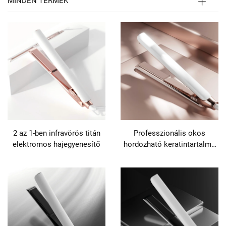
MINDEN TERMÉK
2 az 1-ben infravörös titán
Professzionális okos
elektromos hajegyenesítő
hordozható keratintartalmú
titán elektromos lapos
hajvasaló