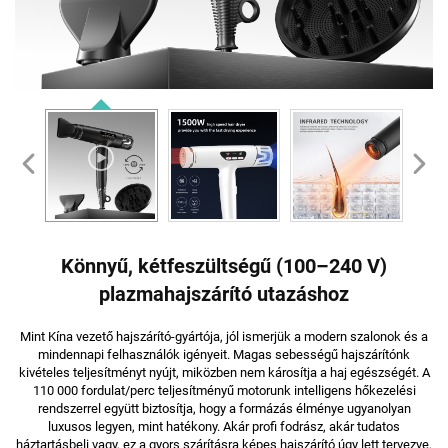
Könnyű, kétfeszültségű (100–240 V)
plazmahajszárító utazáshoz
Mint Kína vezető hajszárító-gyártója, jól ismerjük a modern szalonok és a
mindennapi felhasználók igényeit. Magas sebességű hajszárítónk
kivételes teljesítményt nyújt, miközben nem károsítja a haj egészségét. A
110 000 fordulat/perc teljesítményű motorunk intelligens hőkezelési
rendszerrel együtt biztosítja, hogy a formázás élménye ugyanolyan
luxusos legyen, mint hatékony. Akár profi fodrász, akár tudatos
háztartásbeli vagy, ez a gyors szárításra képes hajszárító úgy lett tervezve,