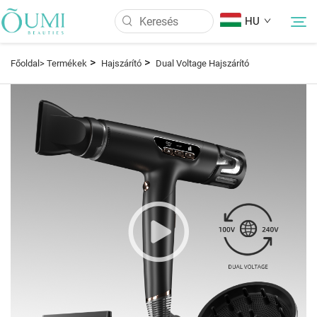
HU
>
>
Főoldal>
Termékek
Hajszárító
Dual Voltage Hajszárító
Rólunk
Termékek
Hírek
Alkalmazás
GYIK
Kapcsolat