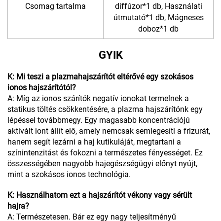
Csomag tartalma
diffúzor*1 db, Használati
útmutató*1 db, Mágneses
doboz*1 db
GYIK
K: Mi teszi a plazmahajszárítót eltérővé egy szokásos
ionos hajszárítótól?
A: Míg az ionos szárítók negatív ionokat termelnek a
statikus töltés csökkentésére, a plazma hajszárítónk egy
lépéssel továbbmegy. Egy magasabb koncentrációjú
aktivált iont állít elő, amely nemcsak semlegesíti a frizurát,
hanem segít lezárni a haj kutikuláját, megtartani a
színintenzitást és fokozni a természetes fényességet. Ez
összességében nagyobb hajegészségügyi előnyt nyújt,
mint a szokásos ionos technológia.
K: Használhatom ezt a hajszárítót vékony vagy sérült
hajra?
A: Természetesen. Bár ez egy nagy teljesítményű