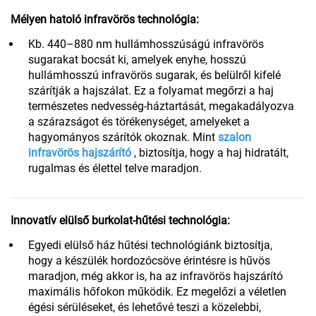
Mélyen hatoló infravörös technológia:
Kb. 440–880 nm hullámhosszúságú infravörös
sugarakat bocsát ki, amelyek enyhe, hosszú
hullámhosszú infravörös sugarak, és belülről kifelé
szárítják a hajszálat. Ez a folyamat megőrzi a haj
természetes nedvesség-háztartását, megakadályozva
a szárazságot és törékenységet, amelyeket a
hagyományos szárítók okoznak. Mint
szalon
infravörös hajszárító
, biztosítja, hogy a haj hidratált,
rugalmas és élettel telve maradjon.
Innovatív elülső burkolat-hűtési technológia:
Egyedi elülső ház hűtési technológiánk biztosítja,
hogy a készülék hordozócsöve érintésre is hűvös
maradjon, még akkor is, ha az infravörös hajszárító
maximális hőfokon működik. Ez megelőzi a véletlen
égési sérüléseket, és lehetővé teszi a közelebbi,