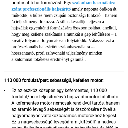
pontosabb hajformázást.
Egy
szalonban használatra
szánt professzionális hajszárító
amely naponta órákon át
működik, a hűtés
’
nem csupán biztonsági funkció – hanem
’
a teljesítményt fokozza. A stílus készítője teljesen a
hajszálak egyenkénti formázására összpontosíthat, anélkül,
hogy meg kellene szakítania a munkát a gép lehűlésére – a
kreatív folyamat folyamatosan folytatódik. Válassza ezt a
professzionális hajszárítót szalonhasználatra – a
hosszantartó, profi színvonalú teljesítmény minden
alkalommal tökéletes eredményt garantál.
110 000 fordulat/perc sebességű, kefetlen motor:
Ez az eszköz közepén egy kefementes, 110 000
fordulat/perc teljesítményű hajszárítómotor található.
A kefementes motor nemcsak rendkívül tartós, hanem
az áramló levegő sebességét is ötszörösére növeli a
hagyományos váltakozóáramos motorokhoz képest.
Ez a nagysebességű levegőáram „kifésüli” a nedves