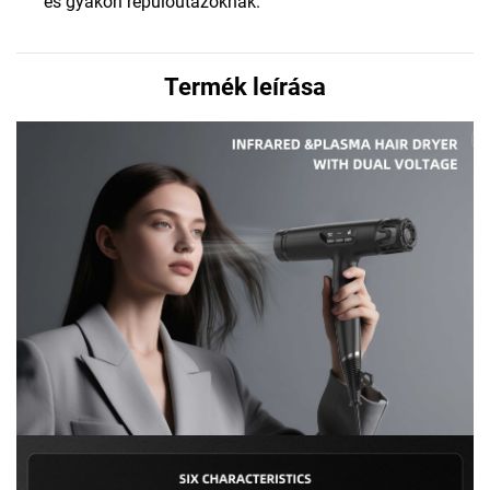
és gyakori repülőutazóknak.
Termék leírása