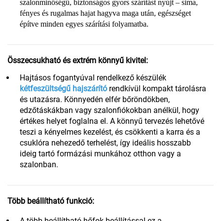
szalonminőségű, biztonságos gyors szárítást nyújt – sima,
fényes és rugalmas hajat hagyva maga után, egészséget
építve minden egyes szárítási folyamatba.
Összecsukható és extrém könnyű kivitel:
Hajtásos fogantyúval rendelkező készülék
kétfeszültségű hajszárító
rendkívül kompakt tárolásra
és utazásra. Könnyedén elfér bőröndökben,
edzőtáskákban vagy szalonfiókokban anélkül, hogy
értékes helyet foglalna el. A könnyű tervezés lehetővé
teszi a kényelmes kezelést, és csökkenti a karra és a
csuklóra nehezedő terhelést, így ideális hosszabb
ideig tartó formázási munkához otthon vagy a
szalonban.
Több beállítható funkció:
A több beállítható hőfok-beállítással ez a