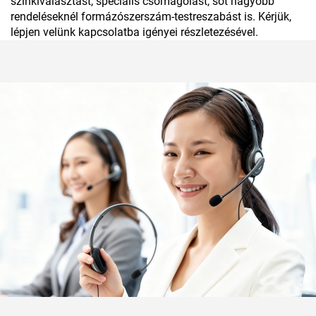
színkiválasztást, speciális csomagolást, sőt nagyobb
rendeléseknél formázószerszám-testreszabást is. Kérjük,
lépjen velünk kapcsolatba igényei részletezésével.