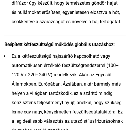
diffúzor úgy készült, hogy természetes göndör hajat
és hullámokat erősítsen, egyenletesen elosztva a hőt,
csökkentve a szárazságot és növelve a haj térfogatát.
Beépített kétfeszültségű működés globális utazáshoz:
Ez a kétfeszültségű hajszárító kapcsolható vagy
automatikusan érzékelő feszültségrendszerrel (100–
120 V / 220–240 V) rendelkezik. Akár az Egyesült
Államokban, Európában, Ázsiában, akár bármely más
helyen a világban tartózkodik, ez a szárító mindig
konzisztens teljesítményt nyújt, anélkül, hogy szükség
lenne egy nagy, kényelmetlen feszültségátalakítóra. Ez
a legideálisabb választás az utazó stílusfrizurásoknak