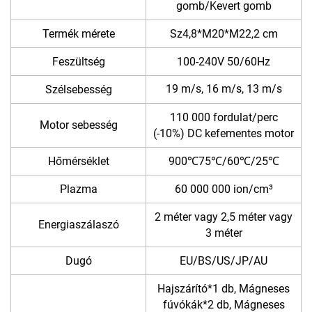
gomb/Kevert gomb
Termék mérete
Sz4,8*M20*M22,2 cm
Feszültség
100-240V 50/60Hz
19 m/s, 16 m/s, 13
m/s
Szélsebesség
110 000 fordulat/perc
Motor sebesség
(-10%) DC kefementes motor
Hőmérséklet
900℃75℃/60℃/25℃
Plazma
60 000 000 ion/cm³
2 méter vagy 2,5 méter vagy
Energiaszálaszó
3 méter
Dugó
EU/BS/US/JP/AU
Hajszárító*1 db, Mágneses
fúvókák*2 db, Mágneses