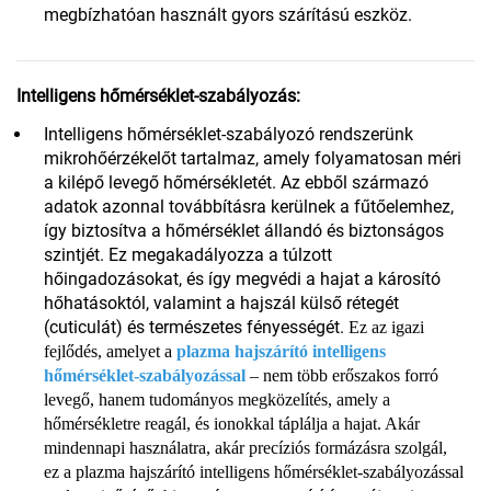
megbízhatóan használt gyors szárítású eszköz.
Intelligens hőmérséklet-szabályozás:
Intelligens hőmérséklet-szabályozó rendszerünk
mikrohőérzékelőt tartalmaz, amely folyamatosan méri
a kilépő levegő hőmérsékletét. Az ebből származó
adatok azonnal továbbításra kerülnek a fűtőelemhez,
így biztosítva a hőmérséklet állandó és biztonságos
szintjét. Ez megakadályozza a túlzott
hőingadozásokat, és így megvédi a hajat a károsító
hőhatásoktól, valamint a hajszál külső rétegét
(cuticulát) és természetes fényességét.
Ez az igazi
fejlődés, amelyet a
plazma hajszárító intelligens
hőmérséklet-szabályozással
– nem több erőszakos forró
levegő, hanem tudományos megközelítés, amely a
hőmérsékletre reagál, és ionokkal táplálja a hajat. Akár
mindennapi használatra, akár precíziós formázásra szolgál,
ez a plazma hajszárító intelligens hőmérséklet-szabályozással