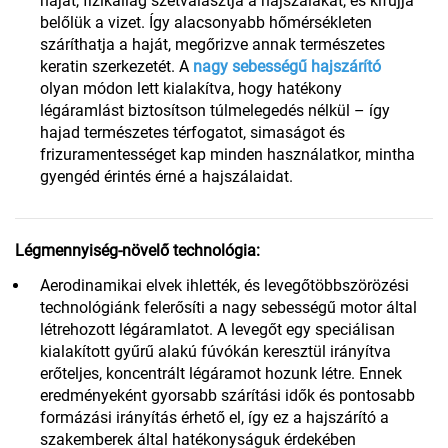
hajat, fizikailag szétválasztja a hajszálakat, és kifújja
belőlük a vizet. Így alacsonyabb hőmérsékleten
száríthatja a haját, megőrizve annak természetes
keratin szerkezetét. A
nagy sebességű hajszárító
olyan módon lett kialakítva, hogy hatékony
légáramlást biztosítson túlmelegedés nélkül – így
hajad természetes térfogatot, simaságot és
frizuramentességet kap minden használatkor, mintha
gyengéd érintés érné a hajszálaidat.
Légmennyiség-növelő technológia:
Aerodinamikai elvek ihlették, és levegőtöbbszörözési
technológiánk felerősíti a nagy sebességű motor által
létrehozott légáramlatot. A levegőt egy speciálisan
kialakított gyűrű alakú fúvókán keresztül irányítva
erőteljes, koncentrált légáramot hozunk létre. Ennek
eredményeként gyorsabb szárítási idők és pontosabb
formázási irányítás érhető el, így ez a hajszárító a
szakemberek által hatékonyságuk érdekében