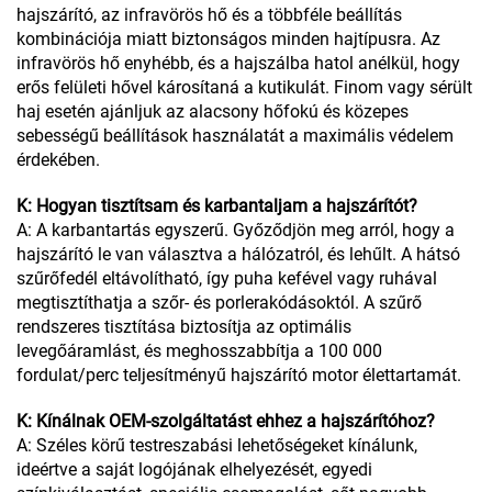
hajszárító, az infravörös hő és a többféle beállítás
kombinációja miatt biztonságos minden hajtípusra. Az
infravörös hő enyhébb, és a hajszálba hatol anélkül, hogy
erős felületi hővel károsítaná a kutikulát. Finom vagy sérült
haj esetén ajánljuk az alacsony hőfokú és közepes
sebességű beállítások használatát a maximális védelem
érdekében.
K: Hogyan tisztítsam és karbantaljam a hajszárítót?
A: A karbantartás egyszerű. Győződjön meg arról, hogy a
hajszárító le van választva a hálózatról, és lehűlt. A hátsó
szűrőfedél eltávolítható, így puha kefével vagy ruhával
megtisztíthatja a szőr- és porlerakódásoktól. A szűrő
rendszeres tisztítása biztosítja az optimális
levegőáramlást, és meghosszabbítja a 100 000
fordulat/perc teljesítményű hajszárító motor élettartamát.
K: Kínálnak OEM-szolgáltatást ehhez a hajszárítóhoz?
A: Széles körű testreszabási lehetőségeket kínálunk,
ideértve a saját logójának elhelyezését, egyedi