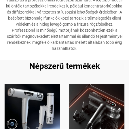
választás a professzionális fodrászok számára. A legtöbb modell
különféle tartozékokkal rendelkezik, például koncentrátorkúpokkal
és diffúzorokkal, változatos stílusozási lehetőségek érdekében. A
beépített biztonsági funkciók közé tartozik a túlmelegedés elleni
védelem és a hideg levegő gomb a frizura rögzítéséhez.
Professzionális minőségű motorjának köszönhetően ezek a
szárítók megnövekedett élettartammal és állandó teljesítménnyel
rendelkeznek, megfelelő karbantartás mellett általában több évig
használhatók.
Népszerű termékek