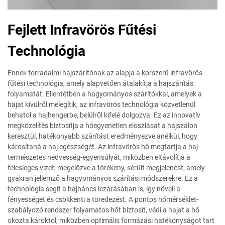
Fejlett Infravörös Fűtési
Technológia
Ennek forradalmi hajszárítónak az alapja a korszerű infravörös
fűtési technológia, amely alapvetően átalakítja a hajszárítás
folyamatát. Ellentétben a hagyományos szárítókkal, amelyek a
hajat kívülről melegítik, az infravörös technológia közvetlenül
behatol a hajhengerbe, belülről kifelé dolgozva. Ez az innovatív
megközelítés biztosítja a hőegyenetlen eloszlását a hajszálon
keresztül, hatékonyabb szárítást eredményezve anélkül, hogy
károsítaná a haj egészségét. Az infravörös hő megtartja a haj
természetes nedvesség-egyensúlyát, miközben eltávolítja a
felesleges vizet, megelőzve a törékeny, sérült megjelenést, amely
gyakran jellemző a hagyományos szárítási módszerekre. Ez a
technológia segít a hajháncs lezárásában is, így növeli a
fényességet és csökkenti a töredezést. A pontos hőmérséklet-
szabályozó rendszer folyamatos hőt biztosít, védi a hajat a hő
okozta károktól, miközben optimális formázási hatékonyságot tart