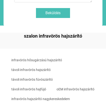
Beküldés
szalon infravörös hajszárító
infravörös hősugárzású hajszárító
távoli infravörös hajszárító
távoli infravörös fúvószárító
távoli infravörös hajfújó
oEM infravörös hajszárító
infravörös hajszárító nagykereskedelem