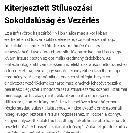
Kiterjesztett Stílusozási
Sokoldalúság és Vezérlés
Ez a infravörös hajszárító kiválóan alkalmas a korábban
elérhetetlen stílusvariabilitás elérésére, köszönhetően átfogó
funkciókészletének. A többfokozatú hőmérséklet- és
sebességbeállítások finomhangolhatók bármilyen hajtípus vagy
kívánt frizura esetén az optimális eredmény érdekében. Az
iontechnológia aktívan csökkenti az elektrosztatikus feltöltődést és
a töredezett hajtöveket, így simább, könnyebben kezelhető hajat
eredményez. Az ergonómikus tervezés stratégiai helyeken
elhelyezett vezérlőelemeket tartalmaz, amelyek lehetővé teszik a
beállítások egyszerű módosítását a stíluskészítés közben. Szakmai
minőségű tartozékok, mint például koncentráló fúvókák és
diffúzorok, pontos irányítását teszik lehetővé a levegőáramnak
részletgazdag stíluskialakításhoz. A hideglevegő-gomb azonnali
hideg levegőt biztosít a frizura rögzítéséhez, miközben a könnyű,
kiegyensúlyozott kialakítás fáradtság nélküli hosszabb használatot
tesz lehetővé. A hosszú, szakmai minőségű tápkábel gondoskodik a