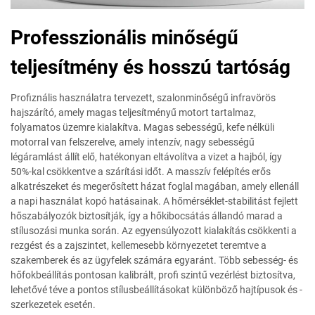
Professzionális minőségű
teljesítmény és hosszú tartóság
Profiznális használatra tervezett, szalonminőségű infravörös
hajszárító, amely magas teljesítményű motort tartalmaz,
folyamatos üzemre kialakítva. Magas sebességű, kefe nélküli
motorral van felszerelve, amely intenzív, nagy sebességű
légáramlást állít elő, hatékonyan eltávolítva a vizet a hajból, így
50%-kal csökkentve a szárítási időt. A masszív felépítés erős
alkatrészeket és megerősített házat foglal magában, amely ellenáll
a napi használat kopó hatásainak. A hőmérséklet-stabilitást fejlett
hőszabályozók biztosítják, így a hőkibocsátás állandó marad a
stílusozási munka során. Az egyensúlyozott kialakítás csökkenti a
rezgést és a zajszintet, kellemesebb környezetet teremtve a
szakemberek és az ügyfelek számára egyaránt. Több sebesség- és
hőfokbeállítás pontosan kalibrált, profi szintű vezérlést biztosítva,
lehetővé téve a pontos stílusbeállításokat különböző hajtípusok és -
szerkezetek esetén.