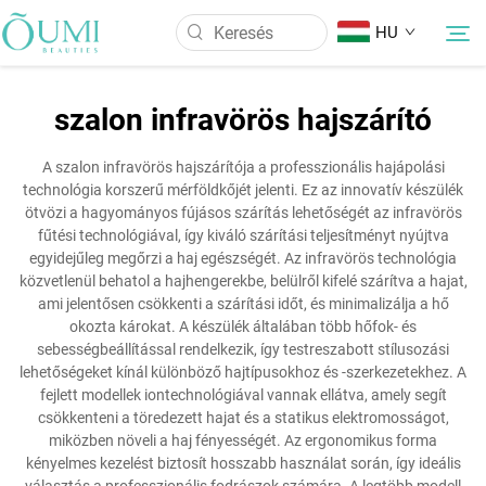
HU
szalon infravörös hajszárító
Rólunk
A szalon infravörös hajszárítója a professzionális hajápolási
technológia korszerű mérföldkőjét jelenti. Ez az innovatív készülék
Termékek
ötvözi a hagyományos fújásos szárítás lehetőségét az infravörös
fűtési technológiával, így kiváló szárítási teljesítményt nyújtva
egyidejűleg megőrzi a haj egészségét. Az infravörös technológia
Hírek
közvetlenül behatol a hajhengerekbe, belülről kifelé szárítva a hajat,
ami jelentősen csökkenti a szárítási időt, és minimalizálja a hő
okozta károkat. A készülék általában több hőfok- és
Alkalmazás
sebességbeállítással rendelkezik, így testreszabott stílusozási
lehetőségeket kínál különböző hajtípusokhoz és -szerkezetekhez. A
fejlett modellek iontechnológiával vannak ellátva, amely segít
Kapcsolat
csökkenteni a töredezett hajat és a statikus elektromosságot,
miközben növeli a haj fényességét. Az ergonomikus forma
kényelmes kezelést biztosít hosszabb használat során, így ideális