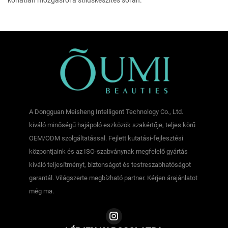
korlátlan mozgásról a stíluskészítés során.
A Dongguan Meisheng Intelligent Technology Co., Ltd.
kiváló minőségű hajápoló eszközök szakértője, teljes körű
OEM/ODM szolgáltatással. Fejlett kutatási-fejlesztési
központjaink és az ISO-szabványnak megfelelő gyártás
kiváló teljesítményt, biztonságot és testreszabhatóságot
garantál. Világszerte megbízható partner. Kérjen árajánlatot
még ma.