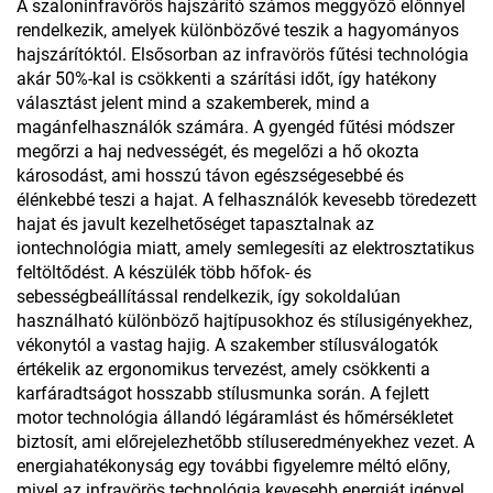
A szaloninfravörös hajszárító számos meggyőző előnnyel
rendelkezik, amelyek különbözővé teszik a hagyományos
hajszárítóktól. Elsősorban az infravörös fűtési technológia
akár 50%-kal is csökkenti a szárítási időt, így hatékony
választást jelent mind a szakemberek, mind a
magánfelhasználók számára. A gyengéd fűtési módszer
megőrzi a haj nedvességét, és megelőzi a hő okozta
károsodást, ami hosszú távon egészségesebbé és
élénkebbé teszi a hajat. A felhasználók kevesebb töredezett
hajat és javult kezelhetőséget tapasztalnak az
iontechnológia miatt, amely semlegesíti az elektrosztatikus
feltöltődést. A készülék több hőfok- és
sebességbeállítással rendelkezik, így sokoldalúan
használható különböző hajtípusokhoz és stílusigényekhez,
vékonytól a vastag hajig. A szakember stílusválogatók
értékelik az ergonomikus tervezést, amely csökkenti a
karfáradtságot hosszabb stílusmunka során. A fejlett
motor technológia állandó légáramlást és hőmérsékletet
biztosít, ami előrejelezhetőbb stíluseredményekhez vezet. A
energiahatékonyság egy további figyelemre méltó előny,
mivel az infravörös technológia kevesebb energiát igényel