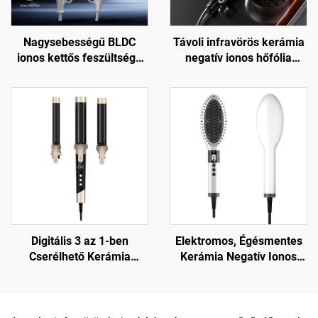
Nagysebességű BLDC
Távoli infravörös kerámia
ionos kettős feszültségű
negatív ionos hőfólia
hajszárító utazáshoz
technológia hajszárító
Digitális 3 az 1-ben
Elektromos, Égésmentes
Cserélhető Kerámia
Kerámia Negatív Ionos
Hajgöndörítő
Hajegyenesítő Ke-fej
Kengyellemel