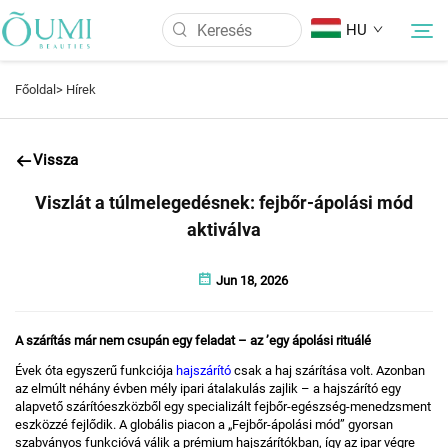
HU
Főoldal>
Hírek
Rólunk
Vissza
Termékek
Viszlát a túlmelegedésnek: fejbőr-ápolási mód
aktiválva
Hírek
Jun 18, 2026
Alkalmazás
A szárítás már nem csupán egy feladat – az
’
egy ápolási rituálé
GYIK
Évek óta egyszerű funkciója
hajszárító
csak a haj szárítása volt. Azonban
az elmúlt néhány évben mély ipari átalakulás zajlik – a hajszárító egy
alapvető szárítóeszközből egy specializált fejbőr-egészség-menedzsment
eszközzé fejlődik. A globális piacon a „Fejbőr-ápolási mód” gyorsan
Kapcsolat
szabványos funkcióvá válik a prémium hajszárítókban, így az ipar végre