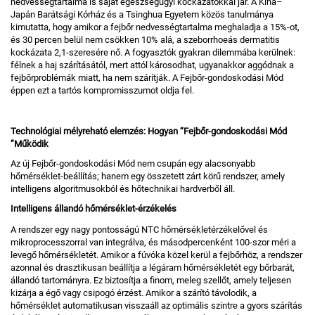
nedvességtartalma is saját egészségügyi kockázatokkal jár. A Kína–
Japán Barátsági Kórház és a Tsinghua Egyetem közös tanulmánya
kimutatta, hogy amikor a fejbőr nedvességtartalma meghaladja a 15%-ot,
és 30 percen belül nem csökken 10% alá, a szeborrhoeás dermatitis
kockázata 2,1-szeresére nő. A fogyasztók gyakran dilemmába kerülnek:
félnek a haj szárításától, mert attól károsodhat, ugyanakkor aggódnak a
fejbőrproblémák miatt, ha nem szárítják. A Fejbőr-gondoskodási Mód
éppen ezt a tartós kompromisszumot oldja fel.
Technológiai mélyreható elemzés: Hogyan
“
Fejbőr-gondoskodási Mód
”
Működik
Az új Fejbőr-gondoskodási Mód nem csupán egy alacsonyabb
hőmérséklet-beállítás; hanem egy összetett zárt körű rendszer, amely
intelligens algoritmusokból és hőtechnikai hardverből áll.
Intelligens állandó hőmérséklet-érzékelés
A rendszer egy nagy pontosságú NTC hőmérsékletérzékelővel és
mikroprocesszorral van integrálva, és másodpercenként 100-szor méri a
levegő hőmérsékletét. Amikor a fúvóka közel kerül a fejbőrhöz, a rendszer
azonnal és drasztikusan beállítja a légáram hőmérsékletét egy bőrbarát,
állandó tartományra. Ez biztosítja a finom, meleg szellőt, amely teljesen
kizárja a égő vagy csipogó érzést. Amikor a szárító távolodik, a
hőmérséklet automatikusan visszaáll az optimális szintre a gyors szárítás