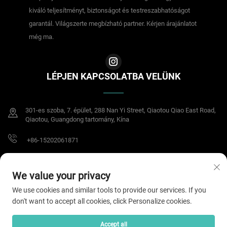
kiváló teljesítményt, biztonságot és testreszabhatóságot
garantál. Világszerte megbízható partner. Kérjen árajánlatot
még ma.
LÉPJEN KAPCSOLATBA VELÜNK
301-es szoba, 7. épület, 288 Nan Yi Street, Qiaotou Qiao East Road,
Qiaotou, Guangdong tartomány, Kína
+86-15202061871
[email protected]
We value your privacy
We use cookies and similar tools to provide our services. If you
don't want to accept all cookies, click Personalize cookies.
Copyright © 2025 Dongguan Meisheng Intelligent Technology Co.,Ltd. Minden
jog fenntartva.
Adatvédelmi irányelvek
Accept all