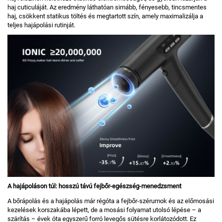
haj cuticuláját. Az eredmény láthatóan simább, fényesebb, tincsmentes
haj, csökkent statikus töltés és megtartott szín, amely maximalizálja a
teljes hajápolási rutinját.
A hajápoláson túl: hosszú távú fejbőr-egészség-menedzsment
A bőrápolás és a hajápolás már régóta a fejbőr-szérumok és az előmosási
kezelések korszakába lépett, de a mosási folyamat utolsó lépése – a
szárítás – évek óta egyszerű forró levegős sütésre korlátozódott. Ez