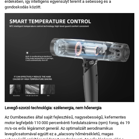
érdekében, így intelligens egyensúlyt teremt a sebesség és a
gondoskodás között.
Levegő-szorzó technológia: szélenergia, nem hőenergia
Az Oumibeauties által saját fejlesztésű, nagysebességű, kefementes
motor legfeljebb 110 000 percenkénti fordulatszámra (rpm) forog, és 19
m/s-os erős légáramot generál. Az optimalizált aerodinamikus
levegőcsatornával együtt ez a „alacsony hőmérsékletű, magas