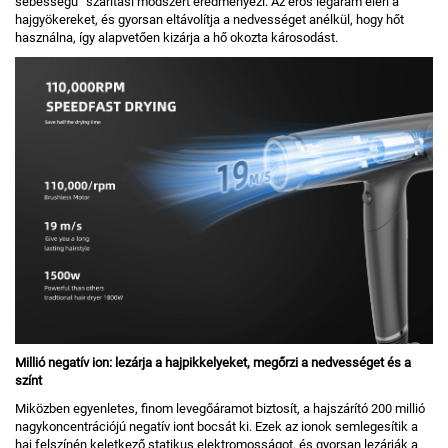
sebességű” szárítási módszert eredményezi. Az erős légáram eléri a
hajgyökereket, és gyorsan eltávolítja a nedvességet anélkül, hogy hőt
használna, így alapvetően kizárja a hő okozta károsodást.
Millió negatív ion: lezárja a hajpikkelyeket, megőrzi a nedvességet és a
színt
Miközben egyenletes, finom levegőáramot biztosít, a hajszárító 200 millió
nagykoncentrációjú negatív iont bocsát ki. Ezek az ionok semlegesítik a
haj felszínén keletkező statikus elektromosságot, és gyorsan lezárják a