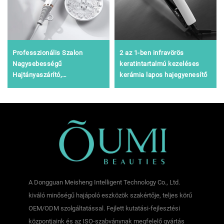
Professzionális Szalon
2 az 1-ben infravörös
Nagysebességű
keratintartalmú kezeléses
Hajtányaszárító,
kerámia lapos hajegyenesítő
Összecsukható Ionos Távoli
Infravörös Hajszárító
A Dongguan Meisheng Intelligent Technology Co., Ltd.
kiváló minőségű hajápoló eszközök szakértője, teljes körű
OEM/ODM szolgáltatással. Fejlett kutatási-fejlesztési
központjaink és az ISO-szabványnak megfelelő gyártás