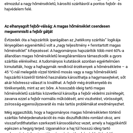
elmozdul a nagy hőmérsékletű, károsító szárításról a pontos fejbőr- és
hajvédelem felé.
Az elhanyagolt fejbőr-válság: A magas hőmérséklet csendesen
megsemmisíti a fejbőr gátját
Évtizedek óta a hajszárítók iparágában az „hatékony szárítás” logikája
lényegében egyenértékű volt a „nagy teljesítmény + fenntartott magas
hőmérséklet” kifejezéssel. A hagyományos hajszárítók több mint 60%-a
állandóan magas hőmérsékletű levegőáramlásra támaszkodik a gyors
szárítás eléréséhez. A tudományos kutatások azonban egyértelműen
kimutatták, hogy a hajhagymák rendkívül érzékenyek a hőmérsékletre – a
45 °C-nál melegebb vízzel történő mosás vagy a nagy hőmérsékletű
hajszárító közelről történő használata károsíthatja a hagymasejteket, sőt
akár hőstressz-választ is kiválthat. A fejbőr még érzékenyebb és
törékenyebb, mint az arc bőre. A hosszabb ideig tartó magas
hőmérsékletű szárítás közvetlenül károsítja a fejbőr védelmi zsírrétegét,
zavarva ezzel a fejbőr normális működését, ami viszketést, vörösségét,
zsírosság-egyensúlyzavarát és más tartós problémákat eredményezhet.
Még aggasztóbb, hogy a hagyományos magas hőmérsékleten történő
szárítás fehérjedenaturációt és más diszulfidkötés-romlást okoz, ami
visszafordíthatatlan szerkezeti károsodáshoz vezet, amely a hajgyökértől
egészen a hegyig terjed. Ugyanakkor a haj túl hosszú ideig tartó