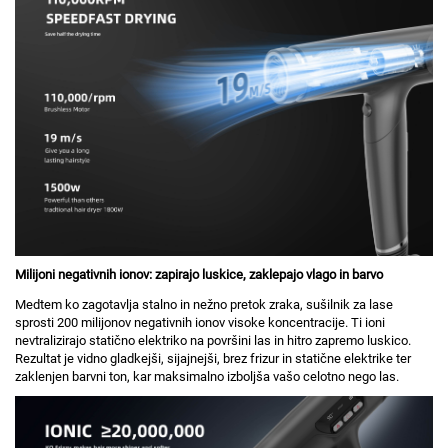
Milijoni negativnih ionov: zapirajo luskice, zaklepajo vlago in barvo
Medtem ko zagotavlja stalno in nežno pretok zraka, sušilnik za lase
sprosti 200 milijonov negativnih ionov visoke koncentracije. Ti ioni
nevtralizirajo statično elektriko na površini las in hitro zapremo luskico.
Rezultat je vidno gladkejši, sijajnejši, brez frizur in statične elektrike ter
zaklenjen barvni ton, kar maksimalno izboljša vašo celotno nego las.