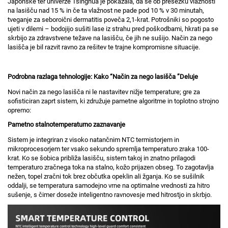
Japonske ter univerze Tsinghua je pokazala, da se ob presežku vlažnosti
na lasišču nad 15 % in če ta vlažnost ne pade pod 10 % v 30 minutah,
tveganje za seboroični dermatitis poveča 2,1-krat. Potrošniki so pogosto
ujeti v dilemi – bodojijo sušiti lase iz strahu pred poškodbami, hkrati pa se
skrbijo za zdravstvene težave na lasišču, če jih ne sušijo. Način za nego
lasišča je bil razvit ravno za rešitev te trajne kompromisne situacije.
Podrobna razlaga tehnologije: Kako
“
Način za nego lasišča
”
Deluje
Novi način za nego lasišča ni le nastavitev nižje temperature; gre za
sofisticiran zaprt sistem, ki združuje pametne algoritme in toplotno strojno
opremo:
Pametno stalnotemperaturno zaznavanje
Sistem je integriran z visoko natančnim NTC termistorjem in
mikroprocesorjem ter vsako sekundo spremlja temperaturo zraka 100-
krat. Ko se šobica približa lasišču, sistem takoj in znatno prilagodi
temperaturo zračnega toka na stalno, kožo prijazen obseg. To zagotavlja
nežen, topel zračni tok brez občutka opeklin ali žganja. Ko se sušilnik
oddalji, se temperatura samodejno vrne na optimalne vrednosti za hitro
sušenje, s čimer doseže inteligentno ravnovesje med hitrostjo in skrbjo.