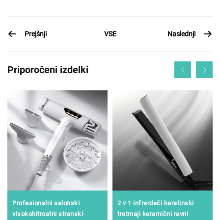
Prejšnji
Naslednji
VSE
Priporočeni izdelki
Profesionalni salonski
2 v 1 infrardeči keratinski
visokohitrostni stranski
tretmaji keramični ravni