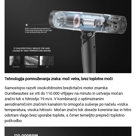
Tehnologija pomnoževanja zraka: moč vetra, brez toplotne moči
Samostojno razviti visokohitrostni brezkrtačni motor znamke
Oumibeauties se vrti do 110.000 vrtljajev na minuto in ustvarja močan
zračni tok s hitrostjo 19 m/s. V kombinaciji z optimiziranim
aerodinamičnim zračnim kanalom to omogoča sušenje po načelu »nizka
temperatura, visoka hitrost«. Močan zračni tok doseže korenine las in hitro
odstrani vlago brez uporabe toplote, s čimer temeljito prepreči toplotno
poškodbo.