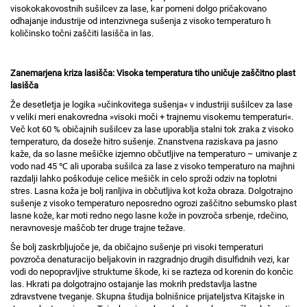
visokokakovostnih sušilcev za lase, kar pomeni dolgo pričakovano
odhajanje industrije od intenzivnega sušenja z visoko temperaturo h
količinsko točni zaščiti lasišča in las.
Zanemarjena kriza lasišča: Visoka temperatura tiho uničuje zaščitno plast
lasišča
Že desetletja je logika »učinkovitega sušenja« v industriji sušilcev za lase
v veliki meri enakovredna »visoki moči + trajnemu visokemu temperaturi«.
Več kot 60 % običajnih sušilcev za lase uporablja stalni tok zraka z visoko
temperaturo, da doseže hitro sušenje. Znanstvena raziskava pa jasno
kaže, da so lasne mešičke izjemno občutljive na temperaturo – umivanje z
vodo nad 45 ℃ ali uporaba sušilca za lase z visoko temperaturo na majhni
razdalji lahko poškoduje celice mešičk in celo sproži odziv na toplotni
stres. Lasna koža je bolj ranljiva in občutljiva kot koža obrazа. Dolgotrajno
sušenje z visoko temperaturo neposredno ogrozi zaščitno sebumsko plast
lasne kože, kar moti redno nego lasne kože in povzroča srbenje, rdečino,
neravnovesje maščob ter druge trajne težave.
Še bolj zaskrbljujoče je, da običajno sušenje pri visoki temperaturi
povzroča denaturacijo beljakovin in razgradnjo drugih disulfidnih vezi, kar
vodi do nepopravljive strukturne škode, ki se razteza od korenin do končic
las. Hkrati pa dolgotrajno ostajanje las mokrih predstavlja lastne
zdravstvene tveganje. Skupna študija bolnišnice prijateljstva Kitajske in