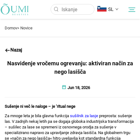
SL
Domov>
Novice
O Nas
Nazaj
Izdelki
Nasvidenje vročemu ogrevanju: aktiviran način za
nego lasišča
Novice
Jun 18, 2026
Uporaba
Sušenje ni več le naloge – je
’
ritual nege
Pogosto Zastavljena Vprašanja
Za mnoge leta je bila glavna funkcija
sušilnik za lasje
preprosta: sušenje
las. V zadnjih nekaj letih pa se dogaja globoka industrijska transformacija
– sušilec za lase se spremeni iz osnovnega orodja za sušenje v
specializirano napravo za upravljanje zdravja lasišča. Na globalnem trgu
Kontaktirajte nas
se »način za nego lasišča« hitro uveljavlja kot standardna funkcija