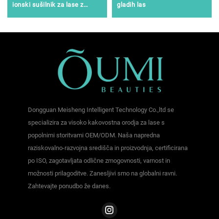
ionski sušilnik za lase z
gladih las
dalečnim infrardečim
sevanjem
Dongguan Meisheng Intelligent Technology Co.,ltd se
specializira za visoko kakovostna orodja za lase s
popolnimi storitvami OEM/ODM. Naša napredna
raziskovalno-razvojna središča in proizvodnja, certificirana
po ISO, zagotavljata odlične zmogovnosti, varnost in
možnosti prilagoditve. Zanesljivi smo na globalni ravni.
Zahtevajte ponudbo že danes.