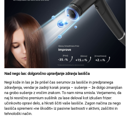
Nad nego las: dolgoročno upravljanje zdravja lasišča
Negi kože in las je že prišel čas serumov za lasišče in predpranega
zdravljenja, vendar je zadnji korak pranja – sušenje – že dolgo zmanjšan
na grobo sušenje z vročim zrakom. To nam nima smisla. Verjamemo, da
naj bi resnično premium sušilnik za lase deloval kot izkušen frizer:
učinkovito opravi delo, a hkrati ščiti vaše lasišče. Zagon načina za nego
lasišča spremeni »ne škoditi« iz pasivne lastnosti v aktivni, zaščitni in
tehnološki način.