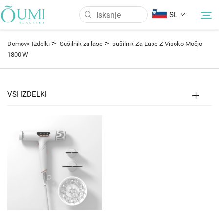
SL
>
>
Domov>
Izdelki
Sušilnik za lase
sušilnik Za Lase Z Visoko Močjo
1800 W
O Nas
Izdelki
VSI IZDELKI
Novice
Uporaba
Pogosto Zastavljena Vprašanja
Kontaktirajte nas