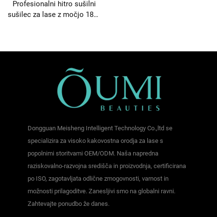
Profesionalni hitro sušilni
sušilec za lase z močjo 1800
W in visoko hitrostjo ter
plazemskimi ioni
Dongguan Meisheng Intelligent Technology Co.,ltd se
specializira za visoko kakovostna orodja za lase s
popolnimi storitvami OEM/ODM. Naša napredna
raziskovalno-razvojna središča in proizvodnja, certificirana
po ISO, zagotavljata odlične zmogovnosti, varnost in
možnosti prilagoditve. Zanesljivi smo na globalni ravni.
Zahtevajte ponudbo že danes.