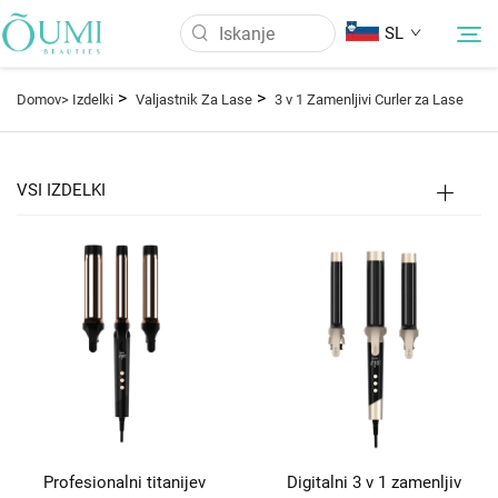
SL
>
>
Domov>
Izdelki
Valjastnik Za Lase
3 v 1 Zamenljivi Curler za Lase
O Nas
VSI IZDELKI
Izdelki
Novice
Uporaba
Pogosto Zastavljena Vprašanja
Kontaktirajte nas
Profesionalni titanijev
Digitalni 3 v 1 zamenljiv