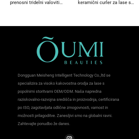
prenosni tridelni valoviti
keramični curler za lase s
curler za lase
sponko
Dongguan Meisheng Intelligent Technology Co.,ltd se
specializira za visoko kakovostna orodja za lase s
popolnimi storitvami OEM/ODM. Naša napredna
raziskovalno-razvojna središča in proizvodnja, certificirana
po ISO, zagotavljata odlične zmogovnosti, varnost in
možnosti prilagoditve. Zanesljivi smo na globalni ravni.
Zahtevajte ponudbo že danes.