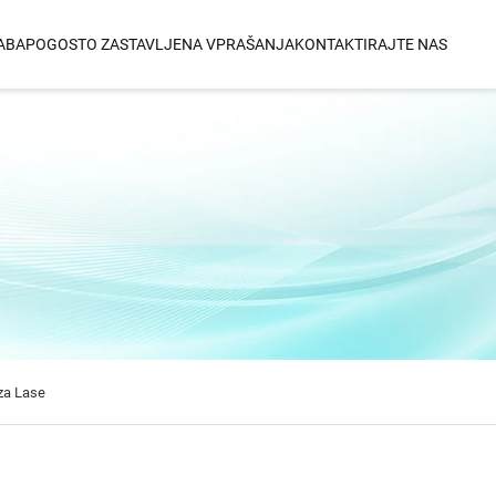
ABA
POGOSTO ZASTAVLJENA VPRAŠANJA
KONTAKTIRAJTE NAS
GLADILNIK ZA LASE
VALJASTNIK ZA 
Infrardeči In Ionski Keramični
3 V 1 Zamenljivi 
dlagi
Ravnalnik Za Lase
Infrardeči In Ionski Titanijev
m
Ravnalnik Za Lase
 Močjo
nfrardečo
 za Lase
ažo Na