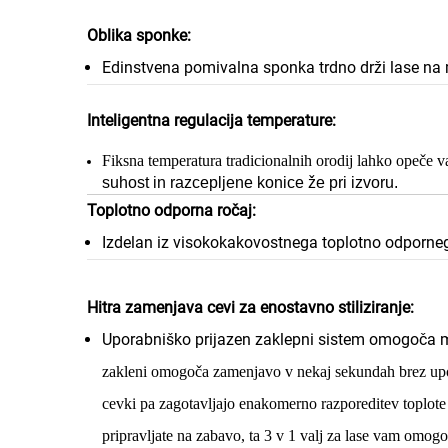
Oblika sponke:
Edinstvena pomivalna sponka trdno drži lase na 
Inteligentna regulacija temperature:
Fiksna temperatura tradicionalnih orodij lahko opeče 
suhost in razcepljene konice že pri izvoru.
Toplotno odporna ročaj:
Izdelan iz visokokakovostnega toplotno odporneg
Hitra zamenjava cevi za enostavno stiliziranje:
Uporabniško prijazen zaklepni sistem omogoča me
zakleni omogoča zamenjavo v nekaj sekundah brez upor
cevki pa zagotavljajo enakomerno razporeditev toplote 
pripravljate na zabavo, ta
3 v 1 valj za lase
vam omogoča