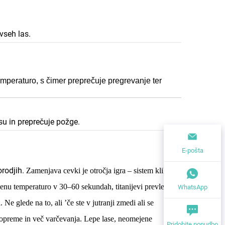
vseh las.
emperaturo, s čimer preprečuje pregrevanje ter
su in preprečuje požge.
E-pošta
orodjih.
Zamenjava cevki je otročja igra – sistem klikni in
nu temperaturo v 30–60 sekundah, titanijevi prevlečeni
WhatsApp
 Ne glede na to, ali
’
če ste v jutranji zmedi ali se
 opreme in več varčevanja. Lepe lase, neomejene
Pridobite ponudbo