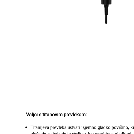
Valjci s titanovim prevlekom:
Titanijeva prevleka ustvari izjemno gladko površino, 
vlečenje, zahajanje in strditev, kar rezultira z gladkimi