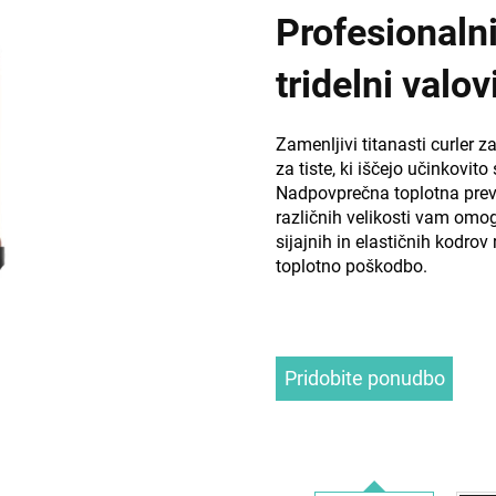
Profesionalni
e
e
tridelni valov
Zamenljivi titanasti curler 
za tiste, ki iščejo učinkovit
Nadpovprečna toplotna prev
različnih velikosti vam omog
sijajnih in elastičnih kodrov
toplotno poškodbo.
Pridobite ponudbo