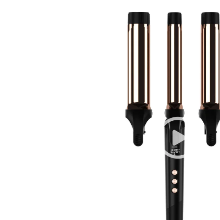
Infrardečim Sevanjem
Infrardeči Sušilnik Za Las
Plazemski Sušilnik Za Las