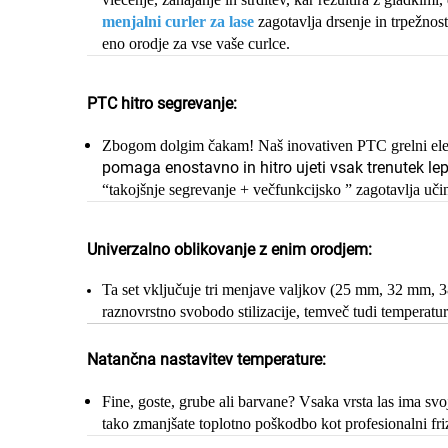
menjalni curler za lase
zagotavlja drsenje in trpežnos
eno orodje za vse vaše curlce.
PTC hitro segrevanje:
Zbogom dolgim čakam! Naš inovativen PTC grelni ele
pomaga enostavno in hitro ujeti vsak trenutek le
“
takojšnje segrevanje + večfunkcijsko
”
zagotavlja uči
Univerzalno oblikovanje z enim orodjem:
Ta set vključuje tri menjave valjkov (25 mm, 32 mm, 3
raznovrstno svobodo stilizacije, temveč tudi temperaturn
Natančna nastavitev temperature:
Fine, goste, grube ali barvane? Vsaka vrsta las ima svo
tako zmanjšate toplotno poškodbo kot profesionalni fri