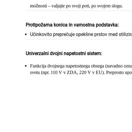
možnosti – valjajte po svoji poti, po svojem slogu.
Protipožarna konica in varnostna podstavka:
Učinkovito preprečuje opekline prstov med stilizir
Univerzalni dvojni napetostni sistem:
Funkcija dvojnega napetostnega obsega (navadno ozna
svetu (npr. 110 V v ZDA, 220 V v EU). Preprosto uporabi