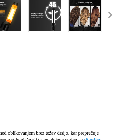
med oblikovanjem brez težav drsijo, kar preprečuje
uro v stilu plaže ali tesne vintage curlce, ta
titanijev