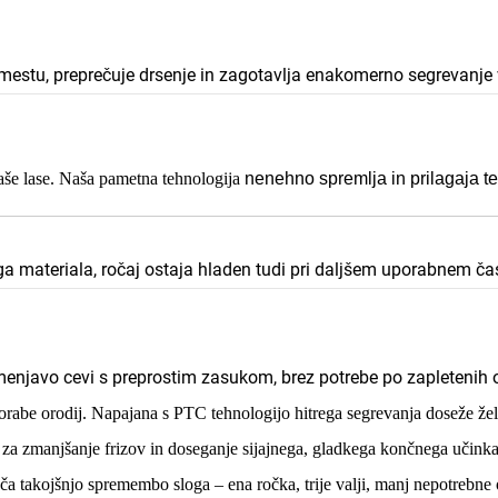
mestu, preprečuje drsenje in zagotavlja enakomerno segrevanje 
vaše lase. Naša pametna tehnologija
nenehno spremlja in prilagaja t
a materiala, ročaj ostaja hladen tudi pri daljšem uporabnem ča
njavo cevi s preprostim zasukom, brez potrebe po zapletenih 
abe orodij. Napajana s PTC tehnologijo hitrega segrevanja doseže žele
za zmanjšanje frizov in doseganje sijajnega, gladkega končnega učinka.
 takojšnjo spremembo sloga – ena ročka, trije valji, manj nepotrebne