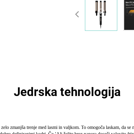
Jedrska tehnologija
ki zelo zmanjša trenje med lasmi in valjkom. To omogoča laskam, da se 
, dobro definiranimi kodri.
Če
’
Ali želite brez napora doseči valovito friz