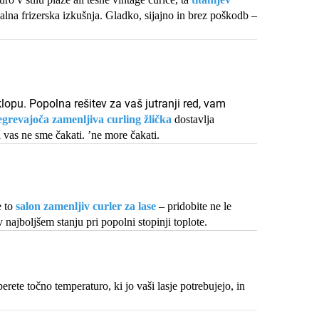
nalna frizerska izkušnja. Gladko, sijajno in brez poškodb –
lopu. Popolna rešitev za vaš jutranji red, vam
segrevajoča zamenljiva curling žlička
dostavlja
a vas ne sme čakati.
’
ne more čakati.
e to
salon zamenljiv curler za lase
– pridobite ne le
 najboljšem stanju pri popolni stopinji toplote.
rete točno temperaturo, ki jo vaši lasje potrebujejo, in