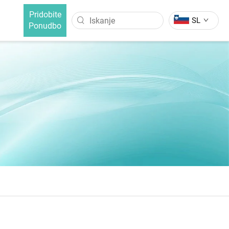
Pridobite
SL
Ponudbo
LASE
ČETKA ZA IZRAVNAVO LAS
Curler Za Lase
Četka Za Izravnavo Las Z
Negativnimi Ioni
Četka Za Izravnavo Las