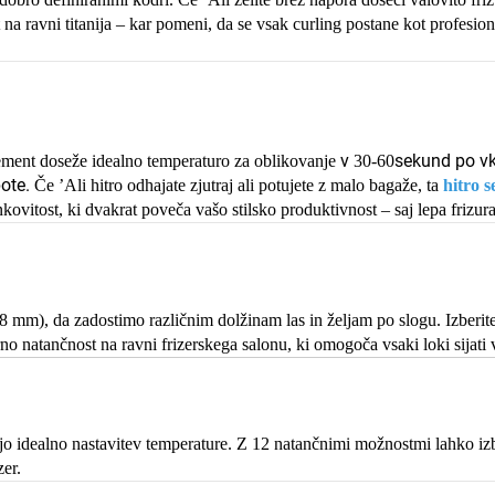
t na ravni titanija – kar pomeni, da se vsak curling postane kot profesio
v
sekund po vk
ment doseže idealno temperaturo za oblikovanje
30-60
pote.
Če
’
Ali hitro odhajate zjutraj ali potujete z malo bagaže, ta
hitro 
nkovitost, ki dvakrat poveča vašo stilsko produktivnost – saj lepa frizur
8 mm), da zadostimo različnim dolžinam las in željam po slogu.
Izberit
o natančnost na ravni frizerskega salonu, ki omogoča vsaki loki sijati v
jo idealno nastavitev temperature. Z 12 natančnimi možnostmi lahko izbe
zer.