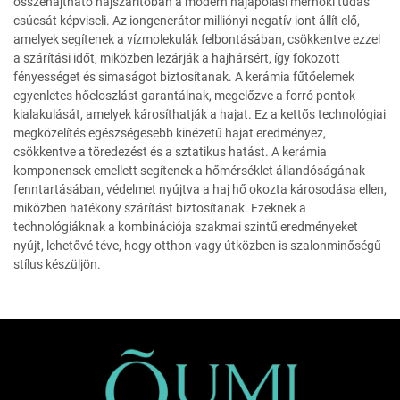
összehajtható hajszárítóban a modern hajápolási mérnöki tudás
csúcsát képviseli. Az iongenerátor milliónyi negatív iont állít elő,
amelyek segítenek a vízmolekulák felbontásában, csökkentve ezzel
a szárítási időt, miközben lezárják a hajhársért, így fokozott
fényességet és simaságot biztosítanak. A kerámia fűtőelemek
egyenletes hőeloszlást garantálnak, megelőzve a forró pontok
kialakulását, amelyek károsíthatják a hajat. Ez a kettős technológiai
megközelítés egészségesebb kinézetű hajat eredményez,
csökkentve a töredezést és a sztatikus hatást. A kerámia
komponensek emellett segítenek a hőmérséklet állandóságának
fenntartásában, védelmet nyújtva a haj hő okozta károsodása ellen,
miközben hatékony szárítást biztosítanak. Ezeknek a
technológiáknak a kombinációja szakmai szintű eredményeket
nyújt, lehetővé téve, hogy otthon vagy útközben is szalonminőségű
stílus készüljön.