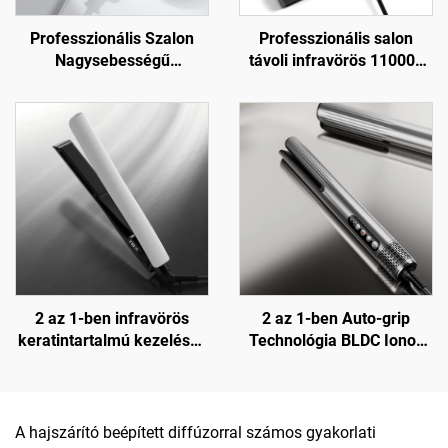
Professzionális Szalon
Professzionális salon
Nagysebességű
távoli infravörös 110000
Hajtányaszárító,
fordulatszámú
Összecsukható Ionos
nagysebességű BLDC falra
Távoli Infravörös
szerelhető hajszárító
Hajszárító
2 az 1-ben infravörös
2 az 1-ben Auto-grip
keratintartalmú kezeléses
Technológia BLDC Ionos
kerámia lapos
Vizesből Szárazig Működő
hajegyenesítő
Légkefe Hajegyenesítő
A hajszárító beépített diffúzorral számos gyakorlati