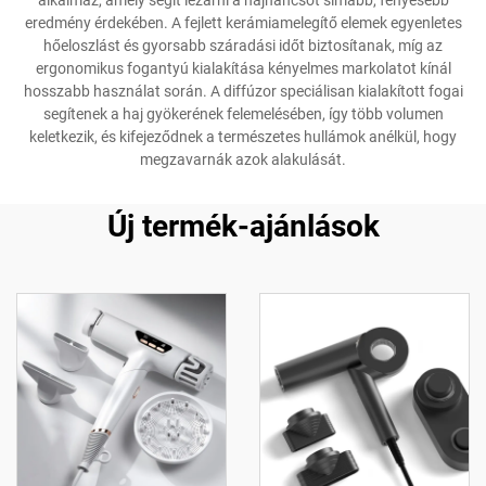
alkalmaz, amely segít lezárni a hajháncsot simább, fényesebb
eredmény érdekében. A fejlett kerámiamelegítő elemek egyenletes
hőeloszlást és gyorsabb száradási időt biztosítanak, míg az
ergonomikus fogantyú kialakítása kényelmes markolatot kínál
hosszabb használat során. A diffúzor speciálisan kialakított fogai
segítenek a haj gyökerének felemelésében, így több volumen
keletkezik, és kifejeződnek a természetes hullámok anélkül, hogy
megzavarnák azok alakulását.
Új termék-ajánlások