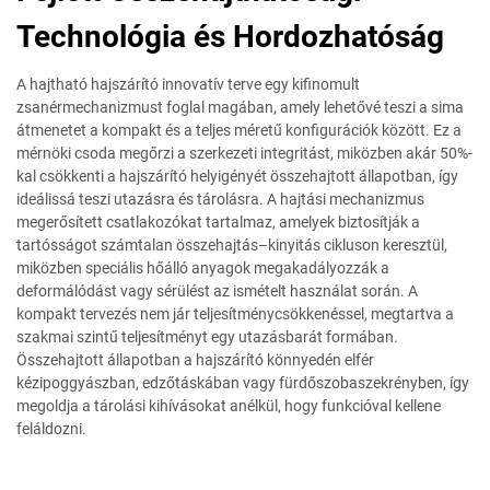
Technológia és Hordozhatóság
A hajtható hajszárító innovatív terve egy kifinomult
zsanérmechanizmust foglal magában, amely lehetővé teszi a sima
átmenetet a kompakt és a teljes méretű konfigurációk között. Ez a
mérnöki csoda megőrzi a szerkezeti integritást, miközben akár 50%-
kal csökkenti a hajszárító helyigényét összehajtott állapotban, így
ideálissá teszi utazásra és tárolásra. A hajtási mechanizmus
megerősített csatlakozókat tartalmaz, amelyek biztosítják a
tartósságot számtalan összehajtás–kinyitás cikluson keresztül,
miközben speciális hőálló anyagok megakadályozzák a
deformálódást vagy sérülést az ismételt használat során. A
kompakt tervezés nem jár teljesítménycsökkenéssel, megtartva a
szakmai szintű teljesítményt egy utazásbarát formában.
Összehajtott állapotban a hajszárító könnyedén elfér
kézipoggyászban, edzőtáskában vagy fürdőszobaszekrényben, így
megoldja a tárolási kihívásokat anélkül, hogy funkcióval kellene
feláldozni.