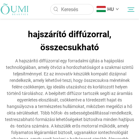
HU
hajszárító diffúzorral,
Rólunk
összecsukható
Termékek
A hajszárító diffúzorral egy forradalmi újítás a hajápolási
technológiában, amely ötvözi a hordozhatóságot a szakmai szintű
teljesítménnyel. Ez az innovatív készülék kompakt dizájnnal
Hírek
rendelkezik, amely lehetővé teszi, hogy összecsukva méretének
felére csökkenjen, így ideális utazáshoz és korlátozott helyen
történő tároláshoz. A beépített diffúzor tartozék segíti az áramlás
Alkalmazás
egyenletes eloszlását, csökkentve a töredezett hajat és
hangsúlyozva a természetes hullámokat, miközben megelőzi a hő
okta sérüléseket. Több hőfok- és sebességbeállítással rendelkezik,
Kapcsolat
testreszabható formázási lehetőségeket biztosítva minden hajtípus
és -textúra számára. A készülék erős motorral működik, amely
folyamatos légáramlást biztosít, ugyanakkor iontechnológiát