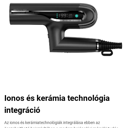
Ionos és kerámia technológia
integráció
Az ionos és kerámiatechnológiák integrálása ebben az