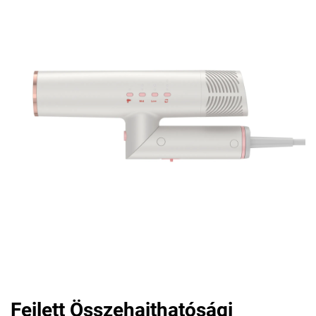
Fejlett Összehajthatósági