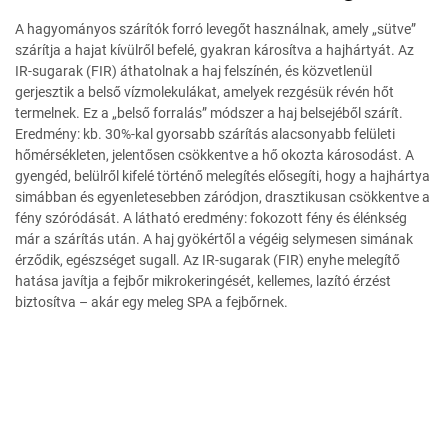
A hagyományos szárítók forró levegőt használnak, amely „sütve”
szárítja a hajat kívülről befelé, gyakran károsítva a hajhártyát. Az
IR-sugarak (FIR) áthatolnak a haj felszínén, és közvetlenül
gerjesztik a belső vízmolekulákat, amelyek rezgésük révén hőt
termelnek. Ez a „belső forralás” módszer a haj belsejéből szárít.
Eredmény: kb. 30%-kal gyorsabb szárítás alacsonyabb felületi
hőmérsékleten, jelentősen csökkentve a hő okozta károsodást. A
gyengéd, belülről kifelé történő melegítés elősegíti, hogy a hajhártya
simábban és egyenletesebben záródjon, drasztikusan csökkentve a
fény szóródását. A látható eredmény: fokozott fény és élénkség
már a szárítás után. A haj gyökértől a végéig selymesen simának
érződik, egészséget sugall. Az IR-sugarak (FIR) enyhe melegítő
hatása javítja a fejbőr mikrokeringését, kellemes, lazító érzést
biztosítva – akár egy meleg SPA a fejbőrnek.