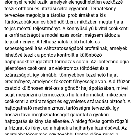
előnnyel rendelkezik, amelyek elengedhetetlen eszközzé
teszik otthoni és utazási célra egyaránt. Térhatékony
tervezése megoldja a tárolási problémákat a kis
fürdőszobákban és bőröndökben, miközben megtartja a
teljes méretű teljesítményt. A könnyűsúlyú kivitel csökkenti
a karfáradtságot a modellezés során, mégsem áldoz a
teljesítményre. A felhasználók több hőfok- és
sebességbeállítás változatosságából profitálnak, amelyek
lehetővé teszik a pontos kontrollt a különböző
hajtípusokhoz igazított formázás során. Az iontechnológia
jelentősen csökkenti az elektromos töltődést és a
szárazságot, így simább, könnyebben kezelhető hajat
eredményez, amelynek fokozott fényessége van. A diffúzor
csatoló különösen értékes a göndör haj ápolásában, mivel
segít megőrizni a természetes hullámformákat, miközben
csökkenti a szárazságot és egyenletes száradást biztosít. A
hajtogatható mechanizmust tartósságra tervezték, így
hosszú távú megbízhatóságot garantál a gyakori
hajtogatás és kinyitás ellenére. A hideg fúvás gomb rögzíti
a frizurát és fényt ad a hajnak a hajhártya lezárásával. Az
energiahatékonyság egy további fontos előny, mivel a