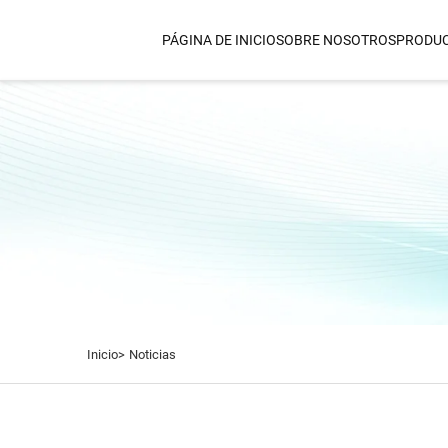
PÁGINA DE INICIO
SOBRE NOSOTROS
PRODU
SECADOR DE CABELLO
Secador Y Alisador De Air
Accionado Por Bernoulli
Secador De Cabello Dual 
Secador De Pelo De Alta P
De 1800 W
Secador De Cabello IQ AI
Secador De Cabello Con Pe
Térmica Por Infrarrojo Le
Secador De Pelo Para Mon
Inicio>
Noticias
Pared
Secador De Cabello Por In
Lejano
Secador De Cabello Por In