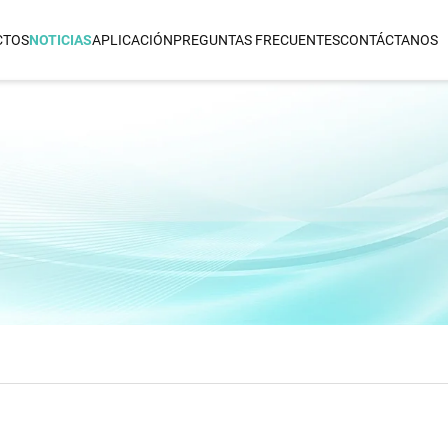
CTOS
NOTICIAS
APLICACIÓN
PREGUNTAS FRECUENTES
CONTÁCTANOS
PLANCHA PARA EL PELO
RIZADOR DE PEL
e
Plancha De Cerámica Infrarroja E
Rizador De Cabel
Iónica Para El Cabello
3 En 1
Voltage
Plancha De Titanio Infrarroja E
Iónica Para El Cabello
otencia
lícula
jano
taje En
frarrojo
frarrojo