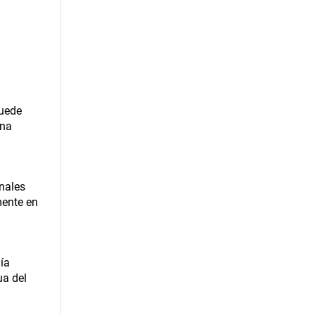
Puede
una
onales
mente en
gía
ua del