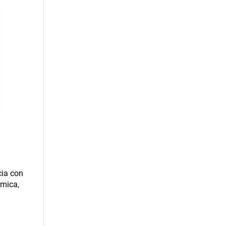
cia con
rmica,