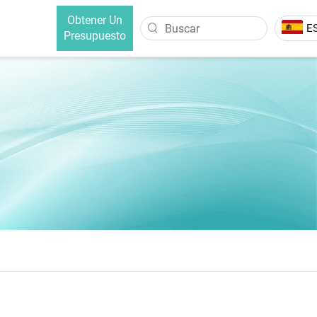
Obtener Un
E
Presupuesto
O
CEPILLO ALISADOR DE CABELLO
lo Intercambiable
Cepillo Alisador De Cabello Con
Iones Negativos
Cepillo Alisador De Cabello