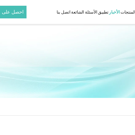
احصل على 
لمنتجات
الأخبار
تطبيق
الأسئلة الشائعة
اتصل بنا
مُجعّد الشعر
مُموّج الشعر
هواء حسب
مُجعّد شعر خزفي بالأشعة تحت
مكواة تجعيد شعر قابلة ل
الحمراء وأيونات
مُجعّد شعر تيتانيوم بالأشعة تحت
الحمراء وأيونات
مجفف شعر عالي القدرة بقوة ١٨٠٠
تحت
ط
حمراء
حمراء