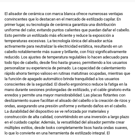
El alisador de cerámica con marca blanca ofrece numerosas ventajas
convincentes que lo destacan en el mercado de estilizado capilar. En
primer lugar, su tecnología de cerámica garantiza una distribución
uniforme del calor, evitando puntos calientes que puedan dañar el cabello.
Esto permite un estilizado más eficiente y reduce la exposición a
temperaturas excesivas. La tecnología iónica del alisador actúa
activamente para neutralizar la electricidad estática, resultando en un
cabello notablemente más suave y brillante, con frizz significativamente
reducido. Los ajustes de temperatura regulables lo hacen adecuado para
todo tipo de cabello, desde fino hasta grueso, permitiendo a los usuarios
personalizar su experiencia de peinado. La capacidad de calentamiento
rápido ahorra tiempo valioso en rutinas matutinas ocupadas, mientras que
la función de apagado automático brinda tranquilidad a los usuarios
conscientes de la seguridad. El diseño ergonómico reduce la fatiga en la
mano durante sesiones prolongadas de estilizado, y el cable giratorio evita
enredos y permite una mayor maniobrabilidad. Las placas flotantes con
deslizamiento suave facilitan el alisado del cabello o la creación de rizos y
ondas, asegurando una presión uniforme y evitando daños en el cabello.
La durabilidad del dispositivo se ve reforzada por materiales y
construcción de alta calidad, convirtiéndolo en una inversión a largo plazo
en el cuidado capilar. Además, la versatilidad del alisador permite crear
múltiples estilos, desde looks completamente lisos hasta ondas suaves,
lo que lo convierte en una herramienta de estilizado integral. El