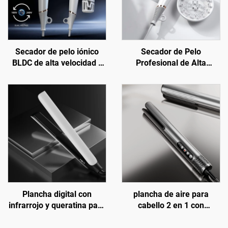
Secador de pelo iónico
Secador de Pelo
BLDC de alta velocidad y
Profesional de Alta
doble voltaje para viaje
Velocidad Plegable Iónico
con Infrarrojo Lejano
Plancha digital con
plancha de aire para
infrarrojo y queratina para
cabello 2 en 1 con
alisado de cabello de viaje
tecnología Auto-grip, BLDC
iónica, de húmedo a seco