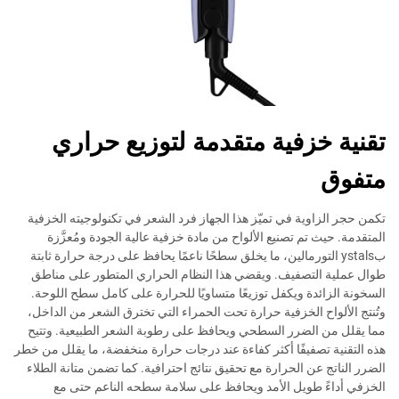
تقنية خزفية متقدمة لتوزيع حراري
متفوق
تكمن حجر الزاوية في تميّز هذا الجهاز فرد الشعر في تكنولوجيته الخزفية
المتقدمة. حيث تم تصنيع الألواح من مادة خزفية عالية الجودة ومُعزَّزة
بystals التورمالين، ما يخلق سطحًا ناعمًا يحافظ على درجة حرارة ثابتة
طوال عملية التصفيف. ويقضي هذا النظام الحراري المتطور على مناطق
السخونة الزائدة ويكفل توزيعًا متساويًا للحرارة على كامل سطح اللوحة.
وتُنتج الألواح الخزفية حرارة تحت الحمراء التي تخترق الشعر من الداخل،
مما يقلل من الضرر السطحي ويحافظ على رطوبة الشعر الطبيعية. وتتيح
هذه التقنية تصفيفًا أكثر كفاءة عند درجات حرارة منخفضة، ما يقلل من خطر
الضرر الناتج عن الحرارة مع تحقيق نتائج احترافية. كما تضمن متانة الطلاء
الخزفي أداءً طويل الأمد ويحافظ على سلامة سطحه الناعم حتى مع