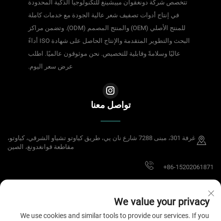
تتخصص شركة دونغقوان مييشينغ للتكنولوجيا الذكية المحدودة
في إنتاج أدوات تصفيف شعر عالية الجودة مع خدمات كاملة
للمنتج الأصلي (OEM) والمنتج المصمم (ODM). وتضمن مراكز
البحث والتطوير المتقدمة والإنتاج الحاصل على شهادة ISO أداءً
عاليًا وسلامةً وقابلية للتخصيص. نحن موثوقون عالميًا. اطلب
عرض سعر اليوم.
تواصل معنا
غرفة 301، مبنى 7288 شارع نان يي، طريق كياوتو تشياو الشرقي، كياوتو،
مقاطعة قوانغدونغ، الصين
+86-15202061871
[email protected]
We value your privacy
We use cookies and similar tools to provide our services. If you