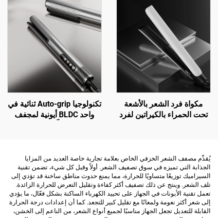
مكواة فرد الشعر بالأشعة
تكنولوجيا Auto-grip ثنائية في
تحت الحمراء بالكيراتين لفرد
واحد BLDC أيونية لمجفف
الشعر - سفر رقمي
الشعر ومسطّحه من الرطب
إلى الجاف
يُقدِّم مصفف الشعر الخزفي الخاص بعلامة تجارية خاصة العديد من المزايا
الجذابة التي تميزه في سوق تصفيف الشعر. أولاً وقبل كل شيء، تضمن تقنية
السيراميك توزيعًا متساويًا للحرارة، مما يمنع حدوث مناطق ساخنة قد تؤدي إلى
تلف الشعر. وينتج عن ذلك تصفيف أكثر كفاءة وتقليل التعرض للحرارة الزائدة.
تعمل تقنية الأيونات في الجهاز على تحييد الكهرباء الساكنة بشكل فعّال، ما يؤدي
إلى شعر أكثر نعومة ولمعانًا مع تقليل كبير للتجعد. كما أن إعدادات درجة الحرارة
القابلة للتعديل تجعل الجهاز مناسبًا لجميع أنواع الشعر، من الناعم إلى الخشن،