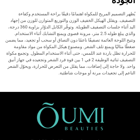
الجودة
يُظهر التصميم المريح للمكواة اهتمامًا دقيقًا براحة المستخدم وكفاءة
التصفيف. ويقلل الهيكل الخفيف الوزن والتوزيع المتوازن للوزن من إجهاد
اليد أثناء جلسات التصفيف الطويلة. وتوفّر الكابل الدوّار بزاوية 360 درجة،
والذي يبلغ طوله 2.5 متر، مرونة قصوى ويمنع التشابك أثناء الاستخدام.
وتتيح اللوحة العائمة تصفيفًا ناعمًا دون التصاق أو سحب أو تجعيد، مما يضمن
ضغطًا مثاليًا ويمنع تلف الشعر. ومصنوع هيكل المكواة من مواد مقاومة
للحرارة تظل باردة عند اللمس، حتى أثناء الاستخدام المطول. وتجمع مكواة
التصفيف ثنائية الوظيفة 2 في 1 بين قوة فرد الشعر وتجعيده في جهاز أنيق
واحد. ولا حاجة إلى إضافات، مما يقلل من التعرض للحرارة، ويحوّل الشعر
الناعم إلى تجعيدات مرنة أو موجات شاطئية.