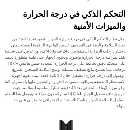
التحكم الذكي في درجة الحرارة
والميزات الأمنية
يمثل نظام التحكم الذكي في درجة حرارة الجهاز المُمهد تقدمًا كبيرًا من
حيث السلامة والدقة في التصفيف. تسمح الواجهة الرقمية للمستخدمين
باختيار درجات الحرارة الدقيقة بين 240°ف و450°ف، مع عرض على شاشة
LED لمراقبة درجة الحرارة بوضوح. ويحتوي الجهاز على تقنية متطورة تعتمد
على متحكم دقيق يحافظ على درجة الحرارة المحددة ضمن هامش +/- 10
درجات، مما يضمن نتائج تصفيف متسقة. وتتيح إمكانية التسخين السريع
الوصول إلى درجة حرارة التشغيل خلال 30 ثانية فقط، بينما تقوم أجهزة
الاستشعار المدمجة بمراقبة مستويات الحرارة والتعديل عليها باستمرار. كما
توفر ميزة الإيقاف التلقائي بعد 45 دقيقة حمايةً أساسية للسلامة، حيث
تقوم بإيقاف تشغيل الجهاز تلقائيًا إذا تم تركه دون مراقبة. ويجعل هذا النظام
الشامل للسلامة الجهاز مناسبًا للاستخدام الاحترافي والمنزلي على حد
سواء.