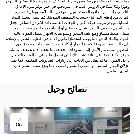
مما يسمح للمستخدمين بتخصيص تجربة التصفيف. وتوفر قدرة التسخين السريع
وفورًا وقتًا ثمينًا في الروتين الصباحي المزدحم، في حين توفر ميزة الإغلاق
التلقائي راحة بال إضافية للمستخدمين المهتمين بالسلامة. ويقلل التصميم
المريح من إرهاق اليد أثناء جلسات التصفيف الطويلة، كما يمنع السلك الدوار
التشابك ويوفر مرونة حركة أكبر. واللوحات العائمة ذات الانزلاق السلس تجعل
من السهل تصفيف الشعر بشكل مستقيم أو إنشاء تمويجات وتموجات، مع
ضمان ضغط متساوٍ ومنع تلف الشعر. وتنمو متانة الجهاز بفضل المواد عالية
الجودة والبناء المتين، ما يجعله استثمارًا طويل الأمد في العناية بالشعر. بالإضافة
إلى ذلك، تتيح المرونة الكبيرة للجهاز إمكانية إنشاء تسريحات متعددة، من
المظهر المستقيم الأنيق إلى التموجات الخفيفة، ما يجعله أداة تصفيف شاملة.
وتوفر الأداء الاحترافي نتائج تشبه تلك التي تُحصل عليها في صالونات التجميل
داخل المنزل، ما قد يقلل من الحاجة إلى زيارات الصالونات المكلفة. كما يقلل
انزلاق الجهاز السلس من سحب الشعر وكسره، مما يعزز صحة الشعر على
المدى الطويل.
نصائح وحيل
31
Oct