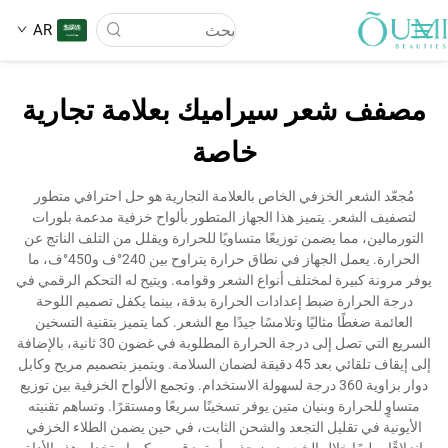
AR
مصفف شعر سيراميك بعلامة تجارية
عن الشركة
خاصة
المنتجات
مُجعّد الشعر الخزفي الخاص بالعلامة التجارية هو حل احترافي متطور
لتصفيف الشعر. يتميز هذا الجهاز المتطور بألواح خزفية مدعمة بلورات
التورمالين، مما يضمن توزيعًا متساويًا للحرارة ويقلل من التلف الناتج عن
الأخبار
الحرارة. يعمل الجهاز في نطاق حرارة يتراوح بين 240°ف و450°ف، ما
يوفر مرونة كبيرة لمختلف أنواع الشعر وقوامه. ويتيح له التحكم الرقمي في
درجة الحرارة ضبط إعدادات الحرارة بدقة، بينما يكفل تصميم اللوحة
تطبيق
العائمة ضغطًا مثاليًا وتلامسًا جيدًا مع الشعر. كما يتميز بتقنية التسخين
السريع التي تصل إلى درجة الحرارة المطلوبة في غضون 30 ثانية، بالإضافة
إلى إيقاف تلقائي بعد 45 دقيقة لضمان السلامة. ويتميز بتصميم مريح وكابل
اتصل بنا
دوار بزاوية 360 درجة لسهولة الاستخدام. وتجمع الألواح الخزفية بين توزيع
متساوٍ للحرارة وبنيان متين يوفر تسخينًا سريعًا ومستقرًا. وتساهم تقنيته
الأيونية في تقليل التجعد والشحن الثابت، في حين يضمن الطلاء الخزفي