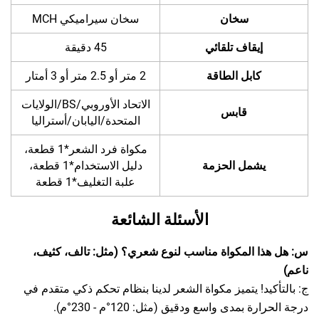
سخان
سخان سيراميكي MCH
إيقاف تلقائي
45 دقيقة
كابل الطاقة
2 متر أو 2.5 متر أو 3 أمتار
الاتحاد الأوروبي/BS/الولايات
قابس
المتحدة/اليابان/أستراليا
مكواة فرد الشعر*1 قطعة،
يشمل الحزمة
دليل الاستخدام*1 قطعة،
علبة التغليف*1 قطعة
الأسئلة الشائعة
س: هل هذا المكواة مناسب لنوع شعري؟ (مثل: تالف، كثيف،
ناعم)
ج: بالتأكيد! يتميز مكواة الشعر لدينا بنظام تحكم ذكي متقدم في
درجة الحرارة بمدى واسع ودقيق (مثل: 120°م - 230°م).