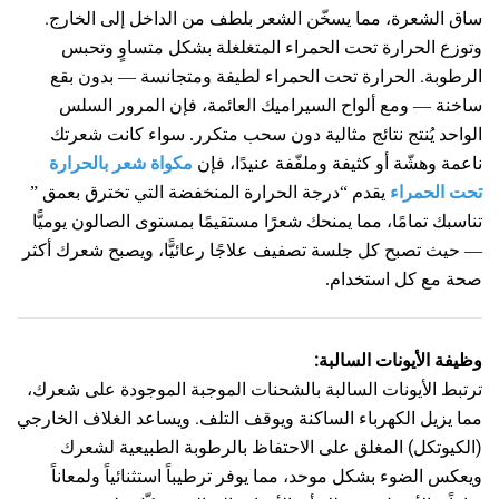
ساق الشعرة، مما يسخّن الشعر بلطف من الداخل إلى الخارج.
وتوزع الحرارة تحت الحمراء المتغلغلة بشكل متساوٍ وتحبس
الرطوبة.
الحرارة تحت الحمراء لطيفة ومتجانسة — بدون بقع
ساخنة — ومع ألواح السيراميك العائمة، فإن المرور السلس
الواحد يُنتج نتائج مثالية دون سحب متكرر. سواء كانت شعرتك
ناعمة وهشّة أو كثيفة وملفّفة عنيدًا، فإن
مكواة شعر بالحرارة
تحت الحمراء
يقدم
“
درجة الحرارة المنخفضة التي تخترق بعمق
”
تناسبك تمامًا، مما يمنحك شعرًا مستقيمًا بمستوى الصالون يوميًّا
— حيث تصبح كل جلسة تصفيف علاجًا رعائيًّا، ويصبح شعرك أكثر
صحة مع كل استخدام.
وظيفة الأيونات السالبة:
ترتبط الأيونات السالبة بالشحنات الموجبة الموجودة على شعرك،
مما يزيل الكهرباء الساكنة ويوقف التلف. ويساعد الغلاف الخارجي
(الكيوتكل) المغلق على الاحتفاظ بالرطوبة الطبيعية لشعرك
ويعكس الضوء بشكل موحد، مما يوفر ترطيباً استثنائياً ولمعاناً