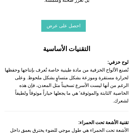
بل تعزز صحته وملمسه.
احصل على عرض
أسعار
التقنيات الأساسية
لوح خزفي:
تُصنع الألواح الخزفية من مادة طينية خاصة تُعرف بإنتاجها وحفظها
لحرارة مستقرة وموزعة بشكل متساوٍ بشكل ملحوظ. وعلى
الرغم من أنها ليست الأسرع تسخيناً مثل المعدن، فإن هذه
الخاصية 'الثابتة والموثوقة' هي ما يجعلها خياراً موثوقاً ولطيفاً
لشعرك.
تقنية الأشعة تحت الحمراء:
الأشعة تحت الحمراء هي طول موجي للضوء يخترق بعمق داخل