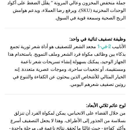
جملة منخفض المخزون وعالي المرونة
”
يقلّل الضغط على أكواد
الوحدات المخزنية (SKU)، ويرفع رضا العملاء، ويدعم هوامش
الربح الصحية وسمعة قوية في السوق.
وظيفة تصفيف ثنائية في واحد:
الأنابيب
2-في-1
مجعد الشعر للتصفيف هو أداة شعر ثورية تجمع
بذكاء بين وظائف مكواة فرد الشعر وملف التمويج. باستخدام هذا
الجهاز الوحيد، يمكنك بسهولة إنشاء تسريحات شعر ناعمة
ومستقيمة، أو تجعيدات ساحرة، وموجات عصرية متعددة. إنه
الخيار المثالي للأشخاص الذين يبحثون عن الكفاءة والتنوع في
روتين تصفيف شعرهم اليومي.
لوح عائم ثلاثي الأبعاد:
من خلال القضاء على الانحباس، يمكن لمكواة الفرد أن تنزلق
بسلاسة من الجذور إلى الأطراف. وهذا لا يجعل التصفيف أسرع
وأكثر كفاءة - حيث غالبًا ما يُحقق نتائج ناعمة في مرحلة واحدة -