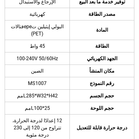
توفير خدمة ما بعد البيع
الإرجاع والاستبدال
مصدر الطاقة
كهربائية
البولي إيثيلين تереفتالات
المادة
(PET)
الطاقة
45 واط
الجهد الكهربائي
100-240V 50/60Hz
مكان المنشأ
الصين
رقم النموذج
MS1007
حجم الجسم
L285*W32*H42مم
حجم اللوحة
L100*25مم
12 إعدادًا لدرجة الحرارة،
درجة حرارة قابلة للتعديل
تتراوح من 120 إلى 230
درجة مئوية