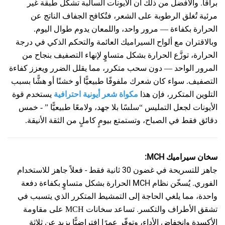
براقاً.
والأفضل من ذلك أن الأيونات السالبة تشكّل طبقة غير
مرئية تُغلق الرطوبة على الشعر، فتُكافح الجفاف الناتج عن
الحرارة بكفاءة — مرور واحد، واللمعان يدوم طوال اليوم.
وبالاقتران مع ألواح السيراميك العائمة والتحكم الذكي في درجة
الحرارة، توزَّع الحرارة بشكل متساوٍ لإنهاء التصفيف بنجاح من
المرور الواحد — دون سحب متكرر، مما يقلل الضرر ويعزز كفاءة
التصفيف. سواء كان شعرك ملفوفًا طبيعيًّا أو خشنًا أو هشًّا بسبب
التلوين المتكرر، فإن هذا
مكواة شعر أيونية احترافية
يستخدم قوة
الأيونات لجعل التمليس
“
سلسًا بلا جهد، ولامعًا طبيعيًّا
”
- خمس
دقائق فقط في الصباح، وتستمتع بيومٍ كاملٍ من الثقة الأنيقة.
سخان سيراميك MCH:
جاهز للتسريحة في غضون 30 ثانية فقط - فعلاً جاهز للاستخدام
الفوري. يُسخّن نظام MCH الحرارة بشكل متساوٍ بكفاءة دفعة
واحدة، مما يلغي الحاجة إلى التمشيط المتكرر الذي يتسبب في
تشقق الأطراف والتكسر.
تساعد سخانات MCH على مقاومة
الأكسدة وانخفاض الأداء، وتوفّر عمرًا افتراضيًّا يزيد عن ثلاثة