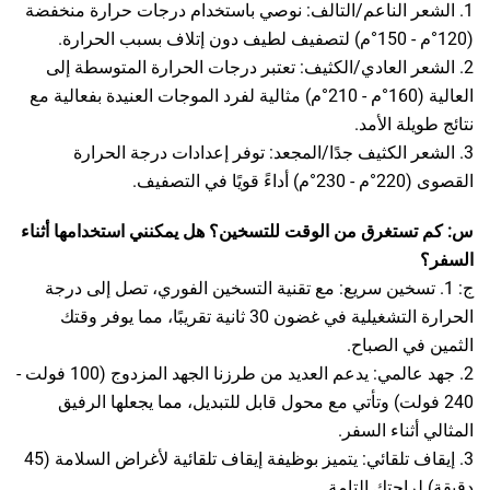
1. الشعر الناعم/التالف: نوصي باستخدام درجات حرارة منخفضة
(120°م - 150°م) لتصفيف لطيف دون إتلاف بسبب الحرارة.
2. الشعر العادي/الكثيف: تعتبر درجات الحرارة المتوسطة إلى
العالية (160°م - 210°م) مثالية لفرد الموجات العنيدة بفعالية مع
نتائج طويلة الأمد.
3. الشعر الكثيف جدًا/المجعد: توفر إعدادات درجة الحرارة
القصوى (220°م - 230°م) أداءً قويًا في التصفيف.
س: كم تستغرق من الوقت للتسخين؟ هل يمكنني استخدامها أثناء
السفر؟
ج: 1. تسخين سريع: مع تقنية التسخين الفوري، تصل إلى درجة
الحرارة التشغيلية في غضون 30 ثانية تقريبًا، مما يوفر وقتك
الثمين في الصباح.
2. جهد عالمي: يدعم العديد من طرزنا الجهد المزدوج (100 فولت -
240 فولت) وتأتي مع محول قابل للتبديل، مما يجعلها الرفيق
المثالي أثناء السفر.
3. إيقاف تلقائي: يتميز بوظيفة إيقاف تلقائية لأغراض السلامة (45
دقيقة) لراحتك التامة.