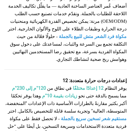
أضعاف عُمر العناصر الساخنة العادية — ما يقلّل تكاليف الخدمة
اللاحقة للطلبات بالجملة. ونقدّم خدمات تصنيع حسب الطلب
(OEM/ODM) مرنة: يمكن تخصيص القدرة الكهربائية ومنحنيات
درجة الحرارة وطبقات الطلاء على اللوح والألوان الخارجية. اختر
مكواة فرد الشعر متش للبيع بالجملة
- حلولًا فعّالة من حيث
التكلفة تجمع بين السرعة والثبات، لمساعدتك على دخول سوق
المكواة الفردية بسرعة، مع تحقيق رضا المستخدمين النهائيين
وهوامش ربح صحية لنشاطك التجاري.
إعدادات درجات حرارة متعددة: 12
يوفر النظام
12 إعدادًا مختلفًا
في نطاق من
120°م إلى 230°م
مما يسمح بالدقة حتى نحو
زيادات بقيمة 10°م
وهذا يوفر تحكمًا
أكبر بكثير مقارنةً بالطرازات الأساسية ذات الإعدادات "المنخفضة،
المتوسطة، العالية" وتجربة سلسة قابلة للتخصيص بالكامل.
اختر
مستقيم شعر تسخين سريع بالجملة
- لا تحصل فقط على مكواة
فردية متعددة الاستخدامات وسريعة التسخين، بل أيضًا على
“
حل