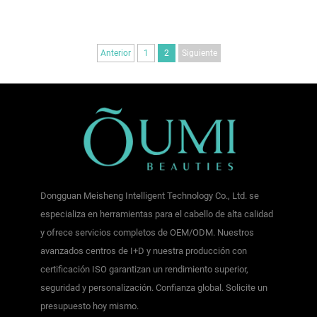
Anterior
1
2
Siguiente
Dongguan Meisheng Intelligent Technology Co., Ltd. se
especializa en herramientas para el cabello de alta calidad
y ofrece servicios completos de OEM/ODM. Nuestros
avanzados centros de I+D y nuestra producción con
certificación ISO garantizan un rendimiento superior,
seguridad y personalización. Confianza global. Solicite un
presupuesto hoy mismo.