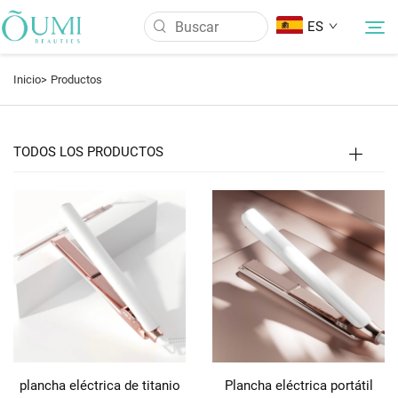
ES
Inicio>
Productos
Sobre Nosotros
TODOS LOS PRODUCTOS
Productos
Noticias
Aplicación
Preguntas Frecuentes
Contáctanos
plancha eléctrica de titanio
Plancha eléctrica portátil