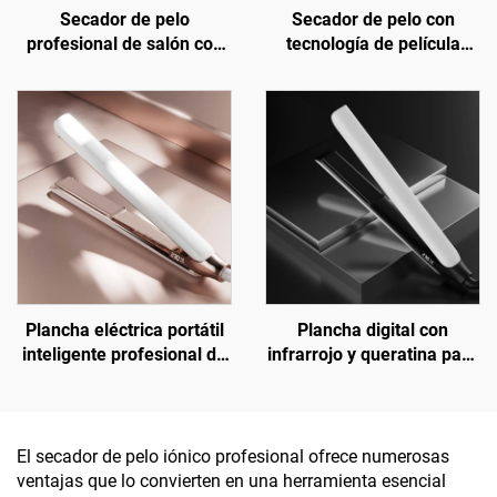
Secador de pelo
Secador de pelo con
profesional de salón con
tecnología de película
infrarrojo lejano, de alta
térmica cerámica de
velocidad 110000 rpm,
infrarrojo lejano y ion
BLDC montado en pared
negativo
Plancha eléctrica portátil
Plancha digital con
inteligente profesional de
infrarrojo y queratina para
titanio con queratina
alisado de cabello de viaje
El secador de pelo iónico profesional ofrece numerosas
ventajas que lo convierten en una herramienta esencial