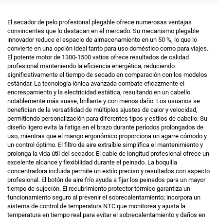
BLDC montado en pared
negativo
El secador de pelo profesional plegable ofrece numerosas ventajas
convincentes que lo destacan en el mercado. Su mecanismo plegable
innovador reduce el espacio de almacenamiento en un 50 %, lo que lo
convierte en una opción ideal tanto para uso doméstico como para viajes.
El potente motor de 1300-1500 vatios ofrece resultados de calidad
profesional manteniendo la eficiencia energética, reduciendo
significativamente el tiempo de secado en comparación con los modelos
estándar. La tecnología iónica avanzada combate eficazmente el
encrespamiento y la electricidad estática, resultando en un cabello
notablemente más suave, brillante y con menos daño. Los usuarios se
benefician de la versatilidad de múltiples ajustes de calor y velocidad,
permitiendo personalización para diferentes tipos y estilos de cabello. Su
diseño ligero evita la fatiga en el brazo durante períodos prolongados de
uso, mientras que el mango ergonómico proporciona un agarre cómodo y
un control óptimo. El filtro de aire extraíble simplifica el mantenimiento y
prolonga la vida útil del secador. El cable de longitud profesional ofrece un
excelente alcance y flexibilidad durante el peinado. La boquilla
concentradora incluida permite un estilo preciso y resultados con aspecto
profesional. El botón de aire frío ayuda a fijar los peinados para un mayor
tiempo de sujeción. El recubrimiento protector térmico garantiza un
funcionamiento seguro al prevenir el sobrecalentamiento; incorpora un
sistema de control de temperatura NTC que monitorea y ajusta la
temperatura en tiempo real para evitar el sobrecalentamiento y daños en