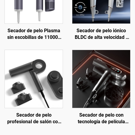
Secador de pelo Plasma
Secador de pelo iónico
sin escobillas de 110000
BLDC de alta velocidad y
rpm de Salón con difusor
doble voltaje para viaje
Secador de pelo
Secador de pelo con
profesional de salón con
tecnología de película
infrarrojo lejano, de alta
térmica cerámica de
velocidad 110000 rpm,
infrarrojo lejano y ion