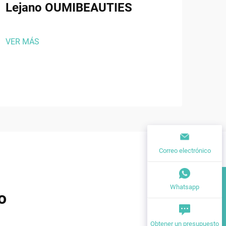
Lejano OUMIBEAUTIES
Oum
pla
VER MÁS
VER
Correo electrónico
Whatsapp
o
Obtener un presupuesto