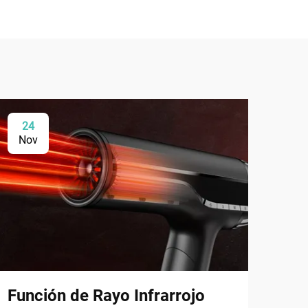
24
0
Nov
De
Función de Rayo Infrarrojo
Una