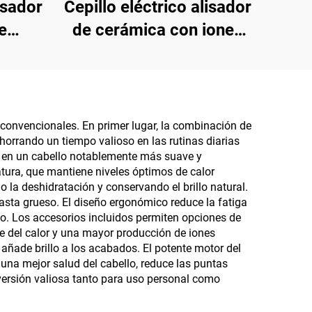
isador
Cepillo eléctrico alisador
e
de cerámica con iones
ido y
negativos anti-
as
quemaduras
convencionales. En primer lugar, la combinación de
horrando un tiempo valioso en las rutinas diarias
do en un cabello notablemente más suave y
tura, que mantiene niveles óptimos de calor
o la deshidratación y conservando el brillo natural.
hasta grueso. El diseño ergonómico reduce la fatiga
to. Los accesorios incluidos permiten opciones de
e del calor y una mayor producción de iones
 añade brillo a los acabados. El potente motor del
 una mejor salud del cabello, reduce las puntas
inversión valiosa tanto para uso personal como