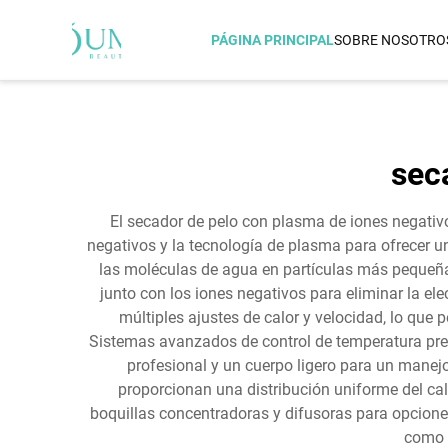
PÁGINA PRINCIPAL
SOBRE NOSOTRO
SECADOR DE CABELLO
Airstraight Propulsado Po
sec
Bernoulli
Secador De Cabello Dual 
El secador de pelo con plasma de iones negativo
Secador De Cabello IQ AI
negativos y la tecnología de plasma para ofrecer 
Secador De Cabello Con Pe
las moléculas de agua en partículas más pequeña
Térmica Por Infrarrojo Le
junto con los iones negativos para eliminar la elec
Secador De Cabello Por In
múltiples ajustes de calor y velocidad, lo que
Lejano
Sistemas avanzados de control de temperatura prev
Secador De Cabello Por In
profesional y un cuerpo ligero para un mane
Secador De Cabello Con 
proporcionan una distribución uniforme del calo
boquillas concentradoras y difusoras para opciones 
como 