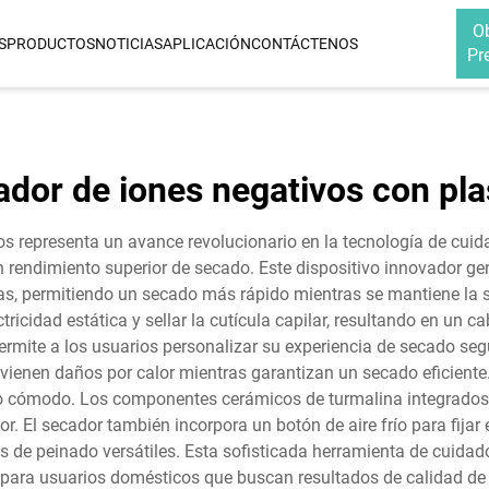
O
S
PRODUCTOS
NOTICIAS
APLICACIÓN
CONTÁCTENOS
Pr
PLANCHA PARA EL PELO
RIZADOR DE PEL
r
Plancha De Cerámica Infrarroja E
Rizador De Cabel
ador de iones negativos con pl
Iónica Para El Cabello
3 En 1
Voltage
Plancha De Titanio Infrarroja E
Rizador De Cabel
s representa un avance revolucionario en la tecnología de cuid
Iónica Para El Cabello
5 En 1
un rendimiento superior de secado. Este dispositivo innovador 
lícula
s, permitiendo un secado más rápido mientras se mantiene la sa
jano
tricidad estática y sellar la cutícula capilar, resultando en un 
frarrojo
 permite a los usuarios personalizar su experiencia de secado seg
ienen daños por calor mientras garantizan un secado eficiente.
frarrojo
jo cómodo. Los componentes cerámicos de turmalina integrados 
Plasma
r. El secador también incorpora un botón de aire frío para fijar
de peinado versátiles. Esta sofisticada herramienta de cuidado 
para usuarios domésticos que buscan resultados de calidad de 