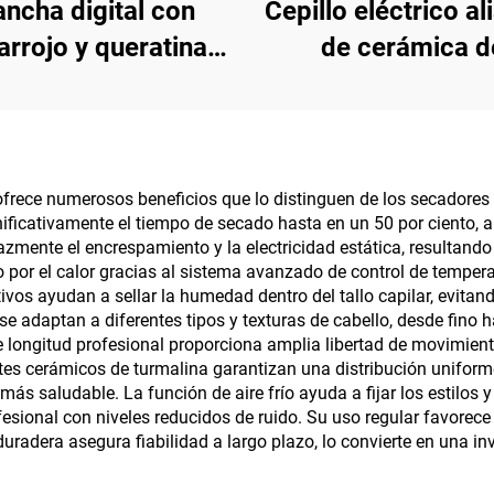
ancha digital con
Cepillo eléctrico al
rarrojo y queratina
de cerámica d
 alisado de cabello
calentamiento ráp
de viaje
anti-quemadur
ofrece numerosos beneficios que lo distinguen de los secadores 
ificativamente el tiempo de secado hasta en un 50 por ciento, a
azmente el encrespamiento y la electricidad estática, resultan
or el calor gracias al sistema avanzado de control de tempera
vos ayudan a sellar la humedad dentro del tallo capilar, evitand
se adaptan a diferentes tipos y texturas de cabello, desde fino 
de longitud profesional proporciona amplia libertad de movimien
s cerámicos de turmalina garantizan una distribución uniform
ás saludable. La función de aire frío ayuda a fijar los estilos y
fesional con niveles reducidos de ruido. Su uso regular favorece
n duradera asegura fiabilidad a largo plazo, lo convierte en una 