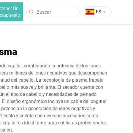
btener Un
ES
esupuesto
O
CEPILLO ALISADOR DE CABELLO
lo Intercambiable
Cepillo Alisador De Cabello Con
asma
Iones Negativos
lo Intercambiable
Cepillo Alisador De Cabello
ado capilar, combinando la potencia de los iones
genera millones de iones negativos que descomponen
lud del cabello. La tecnología de plasma trabaja
cabello más suave y brillante. El secador cuenta con
ún el tipo de cabello y necesidades de peinado.
 El diseño ergonómico incluye un cable de longitud
potencian la generación de iones negativos y
 el estilo y cuenta con diversos accesorios como
capilar es ideal tanto para estilistas profesionales
salón.