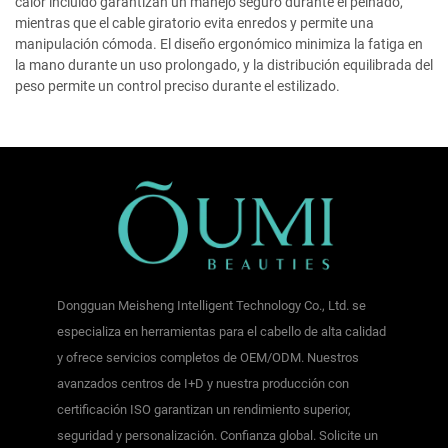
calor incluido garantizan un manejo seguro durante el peinado,
mientras que el cable giratorio evita enredos y permite una
manipulación cómoda. El diseño ergonómico minimiza la fatiga en
la mano durante un uso prolongado, y la distribución equilibrada del
peso permite un control preciso durante el estilizado.
Dongguan Meisheng Intelligent Technology Co., Ltd. se
especializa en herramientas para el cabello de alta calidad
y ofrece servicios completos de OEM/ODM. Nuestros
avanzados centros de I+D y nuestra producción con
certificación ISO garantizan un rendimiento superior,
seguridad y personalización. Confianza global. Solicite un