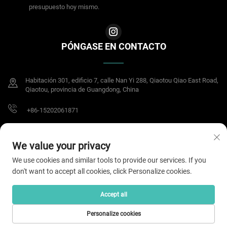
presupuesto hoy mismo.
PÓNGASE EN CONTACTO
Habitación 301, edificio 7, calle Nan Yi 288, Qiaotou Qiao East Road,
Qiaotou, provincia de Guangdong, China
+86-15202061871
[email protected]
We value your privacy
We use cookies and similar tools to provide our services. If you
don't want to accept all cookies, click Personalize cookies.
Derechos de autor © 2025 Dongguan Meisheng Intelligent Technology Co.,Ltd.
Todos los derechos reservados.
Política de privacidad
Accept all
Personalize cookies
CORREO