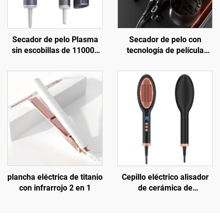
Secador de pelo Plasma
Secador de pelo con
sin escobillas de 110000
tecnología de película
rpm de Salón con difusor
térmica cerámica de
infrarrojo lejano y ion
negativo
plancha eléctrica de titanio
Cepillo eléctrico alisador
con infrarrojo 2 en 1
de cerámica de
calentamiento rápido y
anti-quemaduras