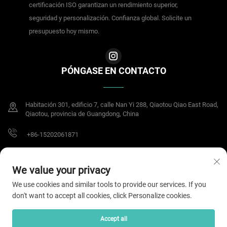
certificación ISO garantizan un rendimiento superior,
seguridad y personalización. Confianza global. Solicite un
presupuesto hoy mismo.
PÓNGASE EN CONTACTO
Habitación 301, edificio 7, calle Nan Yi 288, Qiaotou Qiao East Road,
Qiaotou, provincia de Guangdong, China
+86-15202061871
[email protected]
We value your privacy
We use cookies and similar tools to provide our services. If you
don't want to accept all cookies, click Personalize cookies.
Derechos de autor © 2025 Dongguan Meisheng Intelligent Technology Co.,Ltd.
Todos los derechos reservados.
Política de privacidad
Accept all