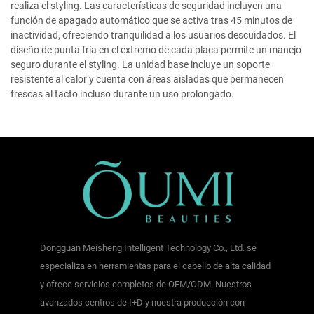
realiza el styling. Las características de seguridad incluyen una
función de apagado automático que se activa tras 45 minutos de
inactividad, ofreciendo tranquilidad a los usuarios descuidados. El
diseño de punta fría en el extremo de cada placa permite un manejo
seguro durante el styling. La unidad base incluye un soporte
resistente al calor y cuenta con áreas aisladas que permanecen
frescas al tacto incluso durante un uso prolongado.
Dongguan Meisheng Intelligent Technology Co., Ltd. se
especializa en herramientas para el cabello de alta calidad
y ofrece servicios completos de OEM/ODM. Nuestros
avanzados centros de I+D y nuestra producción con