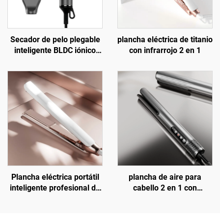
Secador de pelo plegable
plancha eléctrica de titanio
inteligente BLDC iónico
con infrarrojo 2 en 1
con infrarrojo lejano
Plancha eléctrica portátil
plancha de aire para
inteligente profesional de
cabello 2 en 1 con
titanio con queratina
tecnología Auto-grip, BLDC
iónica, de húmedo a seco