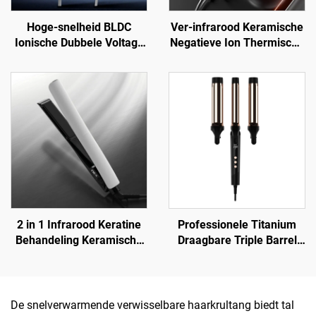
Hoge-snelheid BLDC
Ver-infrarood Keramische
Ionische Dubbele Voltage
Negatieve Ion Thermische
Haardroger voor Reizen
Folietechnologie
Haardroger
2 in 1 Infrarood Keratine
Professionele Titanium
Behandeling Keramische
Draagbare Triple Barrel
Haargladder
Golflint Haarkrultang
De snelverwarmende verwisselbare haarkrultang biedt tal