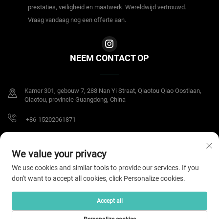
prestaties, veiligheid en maatwerk. Wereldwijd vertrouwd.
Vraag vandaag nog een offerte aan.
NEEM CONTACT OP
Kamer 301, gebouw 7, 288 Nan Yi Straat, Qiaotou Qiao Oostlaan,
Qiaotou, provincie Guangdong, China
+86-15202061871
[email protected]
We value your privacy
We use cookies and similar tools to provide our services. If you
don't want to accept all cookies, click Personalize cookies.
Copyright © 2025 Dongguan Meisheng Intelligent Technology Co.,Ltd. Alle
rechten voorbehouden.
Privacybeleid
Accept all