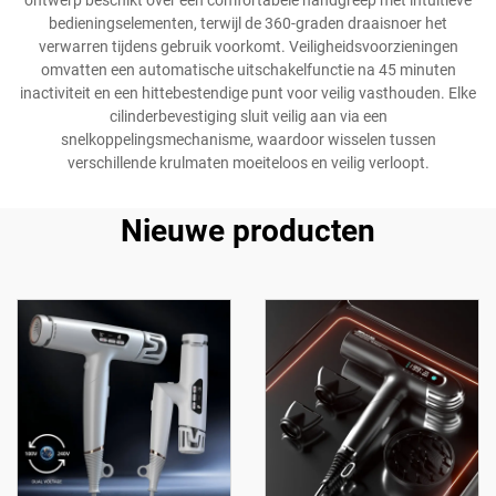
ontwerp beschikt over een comfortabele handgreep met intuïtieve
bedieningselementen, terwijl de 360-graden draaisnoer het
verwarren tijdens gebruik voorkomt. Veiligheidsvoorzieningen
omvatten een automatische uitschakelfunctie na 45 minuten
inactiviteit en een hittebestendige punt voor veilig vasthouden. Elke
cilinderbevestiging sluit veilig aan via een
snelkoppelingsmechanisme, waardoor wisselen tussen
verschillende krulmaten moeiteloos en veilig verloopt.
Nieuwe producten