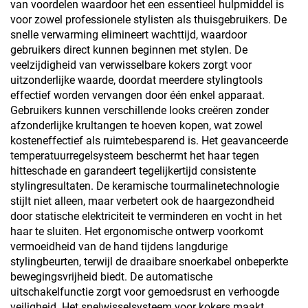
van voordelen waardoor het een essentieel hulpmiddel is
voor zowel professionele stylisten als thuisgebruikers. De
snelle verwarming elimineert wachttijd, waardoor
gebruikers direct kunnen beginnen met stylen. De
veelzijdigheid van verwisselbare kokers zorgt voor
uitzonderlijke waarde, doordat meerdere stylingtools
effectief worden vervangen door één enkel apparaat.
Gebruikers kunnen verschillende looks creëren zonder
afzonderlijke krultangen te hoeven kopen, wat zowel
kosteneffectief als ruimtebesparend is. Het geavanceerde
temperatuurregelsysteem beschermt het haar tegen
hitteschade en garandeert tegelijkertijd consistente
stylingresultaten. De keramische tourmalinetechnologie
stijlt niet alleen, maar verbetert ook de haargezondheid
door statische elektriciteit te verminderen en vocht in het
haar te sluiten. Het ergonomische ontwerp voorkomt
vermoeidheid van de hand tijdens langdurige
stylingbeurten, terwijl de draaibare snoerkabel onbeperkte
bewegingsvrijheid biedt. De automatische
uitschakelfunctie zorgt voor gemoedsrust en verhoogde
veiligheid. Het snelwisselsysteem voor kokers maakt