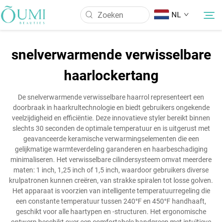
NL
snelverwarmende verwisselbare
Over Ons
haarlockertang
Producten
De snelverwarmende verwisselbare haarrol representeert een
doorbraak in haarkrultechnologie en biedt gebruikers ongekende
veelzijdigheid en efficiëntie. Deze innovatieve styler bereikt binnen
Nieuws
slechts 30 seconden de optimale temperatuur en is uitgerust met
geavanceerde keramische verwarmingselementen die een
gelijkmatige warmteverdeling garanderen en haarbeschadiging
Toepassing
minimaliseren. Het verwisselbare cilindersysteem omvat meerdere
maten: 1 inch, 1,25 inch of 1,5 inch, waardoor gebruikers diverse
krulpatronen kunnen creëren, van strakke spiralen tot losse golven.
Neem Contact Op
Het apparaat is voorzien van intelligente temperatuurregeling die
een constante temperatuur tussen 240°F en 450°F handhaaft,
geschikt voor alle haartypen en -structuren. Het ergonomische