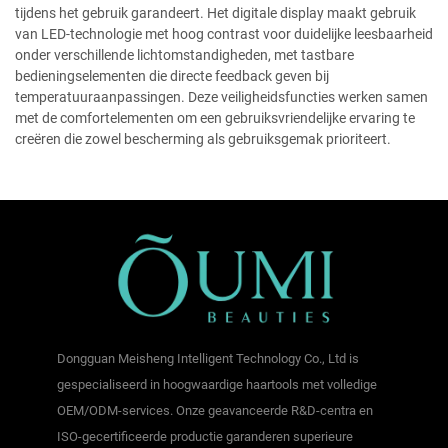
tijdens het gebruik garandeert. Het digitale display maakt gebruik
van LED-technologie met hoog contrast voor duidelijke leesbaarheid
onder verschillende lichtomstandigheden, met tastbare
bedieningselementen die directe feedback geven bij
temperatuuraanpassingen. Deze veiligheidsfuncties werken samen
met de comfortelementen om een gebruiksvriendelijke ervaring te
creëren die zowel bescherming als gebruiksgemak prioriteert.
Dongguan Meisheng Intelligent Technology Co., Ltd is
gespecialiseerd in hoogwaardige haartools met volledige
OEM/ODM-services. Onze geavanceerde R&D-centra en
ISO-gecertificeerde productie garanderen superieure