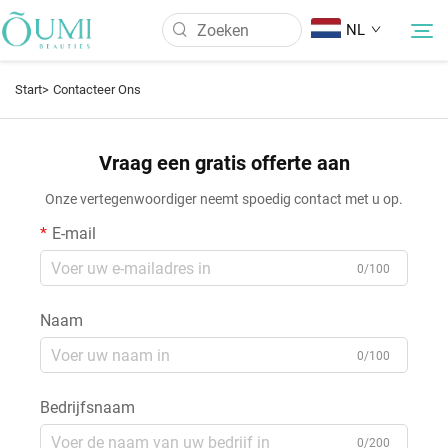
NL
Start>
Contacteer Ons
Over Ons
Vraag een gratis offerte aan
Producten
Onze vertegenwoordiger neemt spoedig contact met u op.
E-mail
Nieuws
0/100
Toepassing
Naam
0/100
FAQ
Bedrijfsnaam
Contacteer Ons
0/200