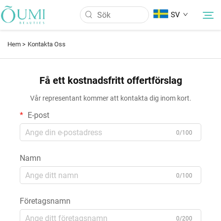
SV
Hem >
Kontakta Oss
Om oss
Få ett kostnadsfritt offertförslag
Produkter
Vår representant kommer att kontakta dig inom kort.
E-post
Nyheter
0/100
Tillämpning
Namn
0/100
FAQ
Företagsnamn
Kontakta Oss
0/200