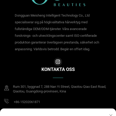
Dongguan Meisheng Intelligent Technology Co., Ltd
specialiserar sig på högkvalitativa hårverktyg med
fullständiga OEM/ODM-tjänster. Våra avancerade
forsknings- och utvecklingscenter samt ISO-certifierade
produktion garanterar överlägsen prestanda, säkerhet och
anpassning. Världsvis betrodd. Begär en offert idag.
KONTAKTA OSS
Rum 301, byggnad 7, 288 Nan Yi Street, Qiaotou Qiao East Road,
Qiaotou, Guangdong-provinsen, Kina
+86-15202061871
[email protected]