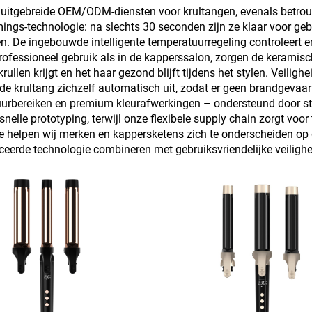
ij uitgebreide OEM/ODM-diensten voor krultangen, evenals betro
s-technologie: na slechts 30 seconden zijn ze klaar voor gebru
en. De ingebouwde intelligente temperatuurregeling controleert 
ofessioneel gebruik als in de kapperssalon, zorgen de keramisch
llen krijgt en het haar gezond blijft tijdens het stylen. Veiligh
t de krultang zichzelf automatisch uit, zodat er geen brandgevaa
tuurbereiken en premium kleurafwerkingen – ondersteund door str
lle prototyping, terwijl onze flexibele supply chain zorgt voor t
tie helpen wij merken en kappersketens zich te onderscheiden o
erde technologie combineren met gebruiksvriendelijke veilighe