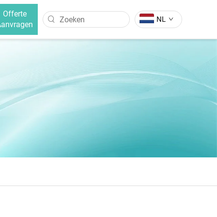
Offerte
NL
Aanvragen
G
HAAR RECHTSTRIJKER BORSTEL
 Haarkrultang
Negatieve Ion Haar Rechtstrijker
Borstel
Haar Rechtstrijker Borstel