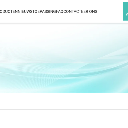
ODUCTEN
NIEUWS
TOEPASSING
FAQ
CONTACTEER ONS
HAAR RECHTE
HAAR KRULTAN
cht
Infrarood & Ionische Keramische
3 In 1 Wisselbare
Haarstraightener
Infrarood & Ionische Titanium
Haarstraightener
Hoge
Folie
ger