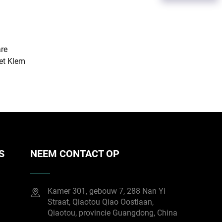
are
et Klem
S
NEEM CONTACT OP
Kamer 301, gebouw 7, 288 Nan Yi
Straat, Qiaotou Qiao Oostlaan,
Qiaotou, provincie Guangdong, China