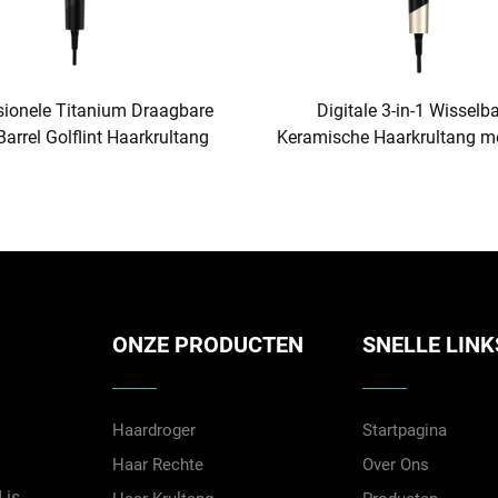
sionele Titanium Draagbare
Digitale 3-in-1 Wisselb
 Barrel Golflint Haarkrultang
Keramische Haarkrultang m
ONZE PRODUCTEN
SNELLE LINK
Haardroger
Startpagina
Haar Rechte
Over Ons
 is