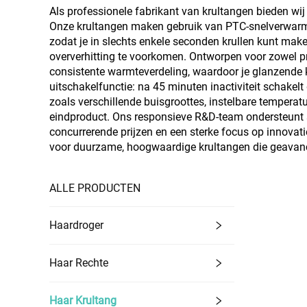
Als professionele fabrikant van krultangen bieden w
Onze krultangen maken gebruik van PTC-snelverwarming
zodat je in slechts enkele seconden krullen kunt mak
oververhitting te voorkomen. Ontworpen voor zowel pr
consistente warmteverdeling, waardoor je glanzende kru
uitschakelfunctie: na 45 minuten inactiviteit schakel
zoals verschillende buisgroottes, instelbare tempera
eindproduct. Ons responsieve R&D-team ondersteunt sne
concurrerende prijzen en een sterke focus op innova
voor duurzame, hoogwaardige krultangen die geavance
ALLE PRODUCTEN
Haardroger
Haar Rechte
Haar Krultang