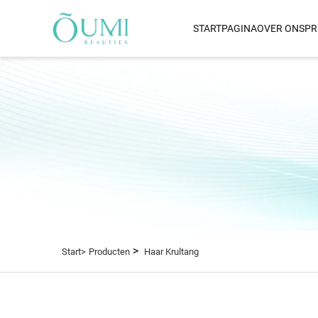
STARTPAGINA
OVER ONS
PR
HAARDROGER
Bernoulli-Aangedreven Lu
Droogstijltang
Dual Voltage Haardroger
1800 W Haardroger Met 
Vermogenscapaciteit
IQ AI Haardroger
Ver-Infrarood Thermische 
Haardroger
Wandbevestigde Haardro
>
Start>
Producten
Haar Krultang
Ver-Infrarood Haardroger
Infrarood Haardroger
Plasma Haardroger