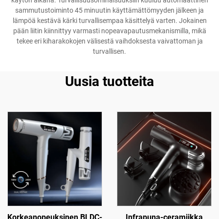
käytön aikana. Turvallisuusominaisuuksiin kuuluu automaattinen
sammutustoiminto 45 minuutin käyttämättömyyden jälkeen ja
lämpöä kestävä kärki turvallisempaa käsittelyä varten. Jokainen
pään liitin kiinnittyy varmasti nopeavapautusmekanismilla, mikä
tekee eri kiharakokojen välisestä vaihdoksesta vaivattoman ja
turvallisen.
Uusia tuotteita
Korkeanopeuksinen BLDC-
Infrapuna-ceramiikka