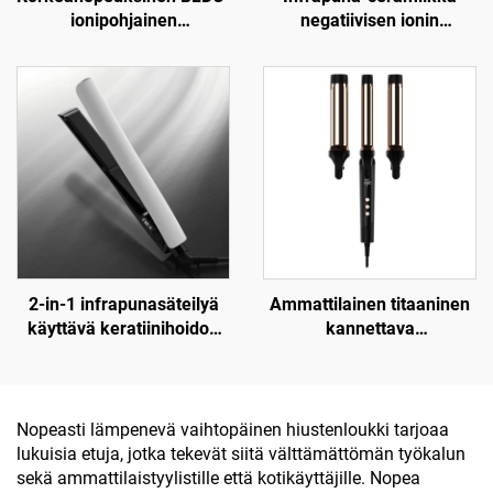
ionipohjainen
negatiivisen ionin
kaksijännitekuivain
lämpökalvotekniikalla
matkailuun
varustettu hiustenkuivatin
2-in-1 infrapunasäteilyä
Ammattilainen titaaninen
käyttävä keratiinihoidon
kannettava
ceramic-litteä
kolminkertainen
sähkösuoristin
aaltomuotoinen
hiustenloukku
Nopeasti lämpenevä vaihtopäinen hiustenloukki tarjoaa
lukuisia etuja, jotka tekevät siitä välttämättömän työkalun
sekä ammattilaistyylistille että kotikäyttäjille. Nopea