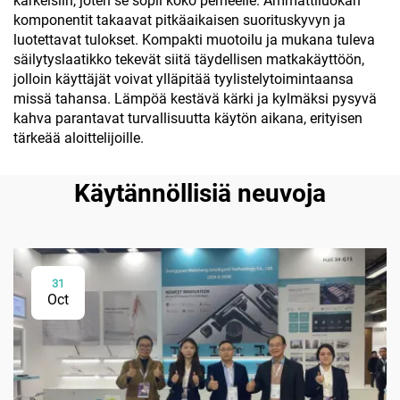
karkeisiin, joten se sopii koko perheelle. Ammattiluokan
komponentit takaavat pitkäaikaisen suorituskyvyn ja
luotettavat tulokset. Kompakti muotoilu ja mukana tuleva
säilytyslaatikko tekevät siitä täydellisen matkakäyttöön,
jolloin käyttäjät voivat ylläpitää tyylistelytoimintaansa
missä tahansa. Lämpöä kestävä kärki ja kylmäksi pysyvä
kahva parantavat turvallisuutta käytön aikana, erityisen
tärkeää aloittelijoille.
Käytännöllisiä neuvoja
31
Oct