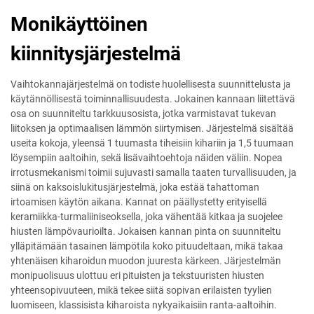
Monikäyttöinen
kiinnitysjärjestelmä
Vaihtokannajärjestelmä on todiste huolellisesta suunnittelusta ja
käytännöllisestä toiminnallisuudesta. Jokainen kannaan liitettävä
osa on suunniteltu tarkkuusosista, jotka varmistavat tukevan
liitoksen ja optimaalisen lämmön siirtymisen. Järjestelmä sisältää
useita kokoja, yleensä 1 tuumasta tiheisiin kihariin ja 1,5 tuumaan
löysempiin aaltoihin, sekä lisävaihtoehtoja näiden väliin. Nopea
irrotusmekanismi toimii sujuvasti samalla taaten turvallisuuden, ja
siinä on kaksoislukitusjärjestelmä, joka estää tahattoman
irtoamisen käytön aikana. Kannat on päällystetty erityisellä
keramiikka-turmaliiniseoksella, joka vähentää kitkaa ja suojelee
hiusten lämpövaurioilta. Jokaisen kannan pinta on suunniteltu
ylläpitämään tasainen lämpötila koko pituudeltaan, mikä takaa
yhtenäisen kiharoidun muodon juuresta kärkeen. Järjestelmän
monipuolisuus ulottuu eri pituisten ja tekstuuristen hiusten
yhteensopivuuteen, mikä tekee siitä sopivan erilaisten tyylien
luomiseen, klassisista kiharoista nykyaikaisiin ranta-aaltoihin.