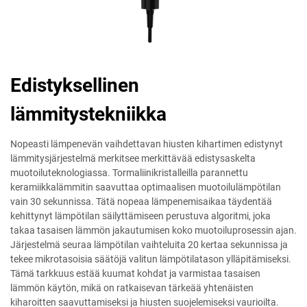
Edistyksellinen
lämmitystekniikka
Nopeasti lämpenevän vaihdettavan hiusten kihartimen edistynyt
lämmitysjärjestelmä merkitsee merkittävää edistysaskelta
muotoiluteknologiassa. Tormaliinikristalleilla parannettu
keramiikkalämmitin saavuttaa optimaalisen muotoilulämpötilan
vain 30 sekunnissa. Tätä nopeaa lämpenemisaikaa täydentää
kehittynyt lämpötilan säilyttämiseen perustuva algoritmi, joka
takaa tasaisen lämmön jakautumisen koko muotoiluprosessin ajan.
Järjestelmä seuraa lämpötilan vaihteluita 20 kertaa sekunnissa ja
tekee mikrotasoisia säätöjä valitun lämpötilatason ylläpitämiseksi.
Tämä tarkkuus estää kuumat kohdat ja varmistaa tasaisen
lämmön käytön, mikä on ratkaisevan tärkeää yhtenäisten
kiharoitten saavuttamiseksi ja hiusten suojelemiseksi vaurioilta.