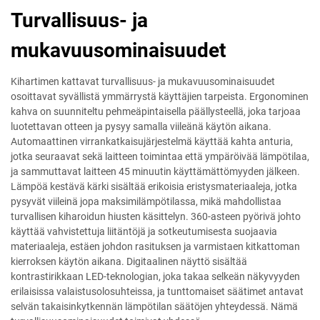
Turvallisuus- ja
mukavuusominaisuudet
Kihartimen kattavat turvallisuus- ja mukavuusominaisuudet
osoittavat syvällistä ymmärrystä käyttäjien tarpeista. Ergonominen
kahva on suunniteltu pehmeäpintaisella päällysteellä, joka tarjoaa
luotettavan otteen ja pysyy samalla viileänä käytön aikana.
Automaattinen virrankatkaisujärjestelmä käyttää kahta anturia,
jotka seuraavat sekä laitteen toimintaa että ympäröivää lämpötilaa,
ja sammuttavat laitteen 45 minuutin käyttämättömyyden jälkeen.
Lämpöä kestävä kärki sisältää erikoisia eristysmateriaaleja, jotka
pysyvät viileinä jopa maksimilämpötilassa, mikä mahdollistaa
turvallisen kiharoidun hiusten käsittelyn. 360-asteen pyörivä johto
käyttää vahvistettuja liitäntöjä ja sotkeutumisesta suojaavia
materiaaleja, estäen johdon rasituksen ja varmistaen kitkattoman
kierroksen käytön aikana. Digitaalinen näyttö sisältää
kontrastirikkaan LED-teknologian, joka takaa selkeän näkyvyyden
erilaisissa valaistusolosuhteissa, ja tunttomaiset säätimet antavat
selvän takaisinkytkennän lämpötilan säätöjen yhteydessä. Nämä