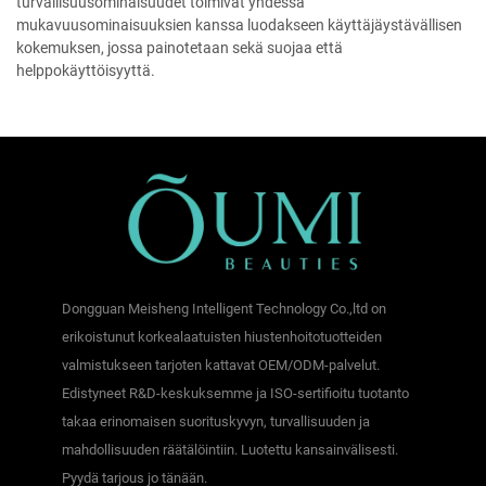
turvallisuusominaisuudet toimivat yhdessä
mukavuusominaisuuksien kanssa luodakseen käyttäjäystävällisen
kokemuksen, jossa painotetaan sekä suojaa että
helppokäyttöisyyttä.
Dongguan Meisheng Intelligent Technology Co.,ltd on
erikoistunut korkealaatuisten hiustenhoitotuotteiden
valmistukseen tarjoten kattavat OEM/ODM-palvelut.
Edistyneet R&D-keskuksemme ja ISO-sertifioitu tuotanto
takaa erinomaisen suorituskyvyn, turvallisuuden ja
mahdollisuuden räätälöintiin. Luotettu kansainvälisesti.
Pyydä tarjous jo tänään.