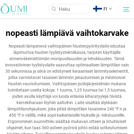
FI
nopeasti lämpiävä vaihtokarvake
Tietoa meistä
Nopeasti lämpenevä vaihtopäinen hiustenpyörityslaite edustaa
läpimurtoa hiusten tyylistystekniikassa, tarjoten käyttäjille
Tuotteet
ennennäkemättömän monipuolisuuden ja tehokkuuden. Tämä
innovatiivinen tyylistyslaite saavuttaa optimaalisen lämpötilan vain
30 sekunnissa ja siinä on edistyneet keraamiset lämmityselementit,
Uutiset
jotka varmistavat tasaisen lämmön jakautumisen ja minimoivat
hiusten vaurioitumisen. Vaihtopäisen putkijärjestelmän mukana
toimitetaan useita kokoja: 1 tuuma, 1,25 tuumaa tai 1,5 tuumaa,
Käyttö
joiden avulla käyttäjä voi luoda erilaisia kiharatyylejä tiivistä
kierrekiharaan löyhiin aaltoihin. Laite sisältää älykkään
lämpötilanohjauksen, joka pitää lämpötilan tasaisena 240 °F:n ja
Ota Yhteyttä
450 °F:n välillä, mikä sopii kaikenlaisille hiuksille ja -tekstuureille.
Ergonominen suunnittelu sisältää mukavan otteen ja intuitiiviset
ohjaimet, kun taas 360-asteen pyörivä johto estää sotkeutumisen