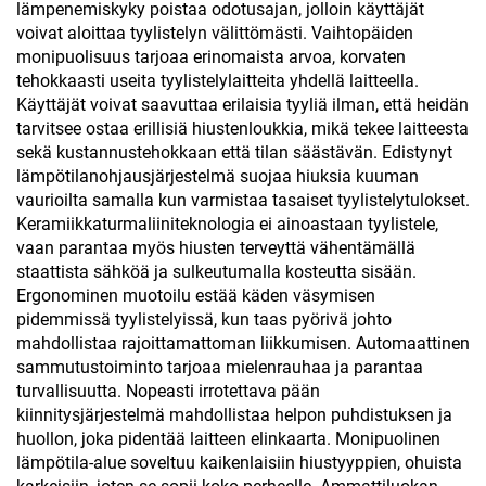
lämpenemiskyky poistaa odotusajan, jolloin käyttäjät
voivat aloittaa tyylistelyn välittömästi. Vaihtopäiden
monipuolisuus tarjoaa erinomaista arvoa, korvaten
tehokkaasti useita tyylistelylaitteita yhdellä laitteella.
Käyttäjät voivat saavuttaa erilaisia tyyliä ilman, että heidän
tarvitsee ostaa erillisiä hiustenloukkia, mikä tekee laitteesta
sekä kustannustehokkaan että tilan säästävän. Edistynyt
lämpötilanohjausjärjestelmä suojaa hiuksia kuuman
vaurioilta samalla kun varmistaa tasaiset tyylistelytulokset.
Keramiikkaturmaliiniteknologia ei ainoastaan tyylistele,
vaan parantaa myös hiusten terveyttä vähentämällä
staattista sähköä ja sulkeutumalla kosteutta sisään.
Ergonominen muotoilu estää käden väsymisen
pidemmissä tyylistelyissä, kun taas pyörivä johto
mahdollistaa rajoittamattoman liikkumisen. Automaattinen
sammutustoiminto tarjoaa mielenrauhaa ja parantaa
turvallisuutta. Nopeasti irrotettava pään
kiinnitysjärjestelmä mahdollistaa helpon puhdistuksen ja
huollon, joka pidentää laitteen elinkaarta. Monipuolinen
lämpötila-alue soveltuu kaikenlaisiin hiustyyppien, ohuista