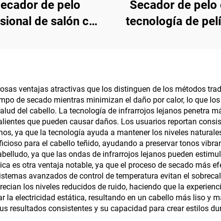
ecador de pelo
Secador de pelo
sional de salón con
tecnología de pel
rrojo lejano, de alta
térmica cerámic
cidad 110000 rpm,
infrarrojo lejano 
 montado en pared
negativo
sas ventajas atractivas que los distinguen de los métodos tradi
iempo de secado mientras minimizan el daño por calor, lo que l
alud del cabello. La tecnología de infrarrojos lejanos penetra m
calientes que pueden causar daños. Los usuarios reportan consi
anos, ya que la tecnología ayuda a mantener los niveles natura
icioso para el cabello teñido, ayudando a preservar tonos vibr
belludo, ya que las ondas de infrarrojos lejanos pueden estimul
ética es otra ventaja notable, ya que el proceso de secado más 
stemas avanzados de control de temperatura evitan el sobrecal
ecian los niveles reducidos de ruido, haciendo que la experien
r la electricidad estática, resultando en un cabello más liso y 
sus resultados consistentes y su capacidad para crear estilos 