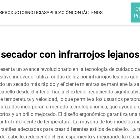
O
S
PRODUCTOS
NOTICIAS
APLICACIÓN
CONTÁCTENOS
Pr
PLANCHA PARA EL PELO
RIZADOR DE PEL
r
Plancha De Cerámica Infrarroja E
Rizador De Cabel
secador con infrarrojos lejanos
Iónica Para El Cabello
3 En 1
Voltage
Plancha De Titanio Infrarroja E
Rizador De Cabel
epresenta un avance revolucionario en la tecnología de cuidado
Iónica Para El Cabello
5 En 1
ositivo innovador utiliza ondas de luz por infrarrojos lejanos qu
lícula
do un secado más rápido y eficiente mientras se mantiene la sal
jano
bello desde el interior hacia el exterior, reduciendo significati
frarrojo
e temperatura y velocidad, lo que permite a los usuarios person
avanzados incorporan a menudo tecnología iónica, que ayuda a
frarrojo
ortos y un brillo mejorado. El diseño ergonómico garantiza una
Plasma
control inteligente de temperatura. La mayoría de los modelos i
ersátiles adecuadas para crear diferentes estilos de cabello. La 
la del cabello, reduciendo el encrespamiento y mejorando la rete