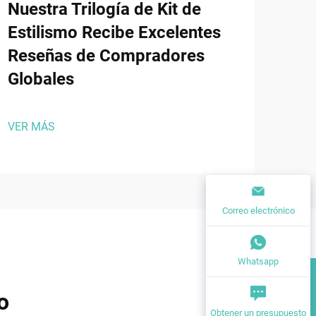
Nuestra Trilogía de Kit de
des
Estilismo Recibe Excelentes
esc
Reseñas de Compradores
de
Globales
Oum
se
VER MÁS
VER
Correo electrónico
Whatsapp
o
Obtener un presupuesto