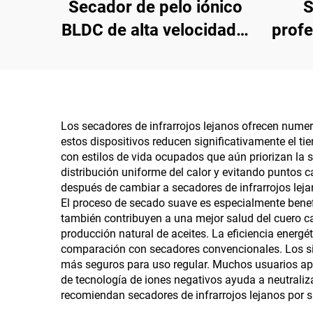
Secador de pelo iónico
S
BLDC de alta velocidad y
profe
doble voltaje para viaje
infra
velo
BLDC
Los secadores de infrarrojos lejanos ofrecen numero
estos dispositivos reducen significativamente el t
con estilos de vida ocupados que aún priorizan la s
distribución uniforme del calor y evitando puntos 
después de cambiar a secadores de infrarrojos lej
El proceso de secado suave es especialmente benef
también contribuyen a una mejor salud del cuero ca
producción natural de aceites. La eficiencia energ
comparación con secadores convencionales. Los si
más seguros para uso regular. Muchos usuarios apr
de tecnología de iones negativos ayuda a neutraliza
recomiendan secadores de infrarrojos lejanos por 