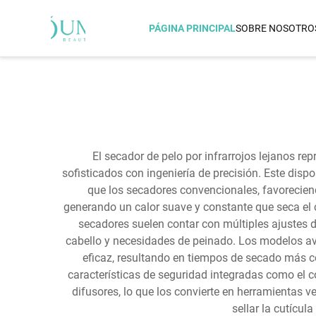
PÁGINA PRINCIPAL
SOBRE NOSOTRO
SECADOR DE CABELLO
Airstraight Propulsado Po
Bernoulli
Secador De Cabello Dual 
El secador de pelo por infrarrojos lejanos r
Secador De Cabello IQ AI
sofisticados con ingeniería de precisión. Este disp
Secador De Cabello Con Pe
que los secadores convencionales, favorecien
Térmica Por Infrarrojo Le
generando un calor suave y constante que seca el ca
Secador De Cabello Por In
secadores suelen contar con múltiples ajustes d
Lejano
cabello y necesidades de peinado. Los modelos 
Secador De Cabello Por In
eficaz, resultando en tiempos de secado más c
Secador De Cabello Con 
características de seguridad integradas como el 
difusores, lo que los convierte en herramientas v
sellar la cutícu