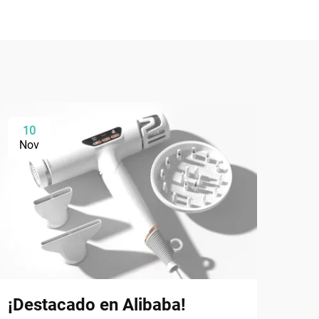
10
0
Nov
De
¡Destacado en Alibaba!
La 