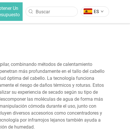
btener Un
ES
esupuesto
O
CEPILLO ALISADOR DE CABELLO
lo Intercambiable
Cepillo Alisador De Cabello Con
Iones Negativos
lo Intercambiable
Cepillo Alisador De Cabello
 capilar, combinando métodos de calentamiento
e penetran más profundamente en el tallo del cabello
ud óptima del cabello. La tecnología funciona
vamente el riesgo de daños térmicos y roturas. Estos
alizar su experiencia de secado según su tipo de
 descomponer las moléculas de agua de forma más
 manipulación cómoda durante el uso, junto con
ncluyen diversos accesorios como concentradores y
tecnología por infrarrojos lejanos también ayuda a
nción de humedad.