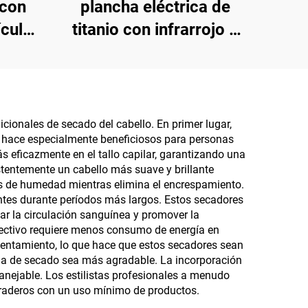
 con
plancha eléctrica de
ícula
titanio con infrarrojo 2
a de
en 1
y ion
cionales de secado del cabello. En primer lugar,
os hace especialmente beneficiosos para personas
ás eficazmente en el tallo capilar, garantizando una
stentemente un cabello más suave y brillante
les de humedad mientras elimina el encrespamiento.
antes durante períodos más largos. Estos secadores
ar la circulación sanguínea y promover la
efectivo requiere menos consumo de energía en
entamiento, lo que hace que estos secadores sean
cia de secado sea más agradable. La incorporación
manejable. Los estilistas profesionales a menudo
duraderos con un uso mínimo de productos.