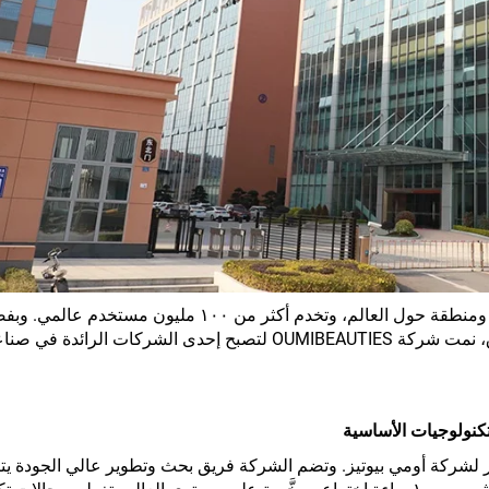
حتى الآن، تُباع منتجات OUMIBEAUTIES في ١٠٠ دولة ومنطقة حول العالم، وتخدم أكثر من ١٠٠ مليو
المتميِّزة في مجال المنتجات وتأثيرها الواسع في السوق، نمت شركة OUMIBEAUTIES لتصبح إحدى الشركات ا
لتكنولوجيات الأساسية
ستمر لشركة أومي بيوتيز. وتضم الشركة فريق بحث وتطوير عالي الجودة يتك