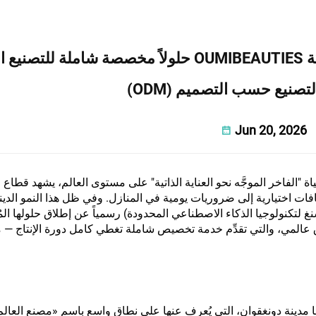
مصممة للأسواق العالمية، تقدّم شركة OUMIBEAUTIES حلولاً مخصصة شاملة ل
Jun 20, 2026
 "الفاخر الموجَّه نحو العناية الذاتية" على مستوى العالم، يشهد قطاع ا
افات اختيارية إلى ضروريات يومية في المنازل. وفي ظل هذا النمو الدي
OUMIBEAUTI (دونغقوان ميشنغ لتكنولوجيا الذكاء الاصطناعي المحدودة) رسمياً عن إطلاق حلولها الم
المي، والتي تقدِّم خدمة تخصيص شاملة تغطي كامل دورة الإنتاج — 
 OUMIBEAUTIES في عام 2019 ومقرها مدينة دونغقوان، التي يُعرف عنها على نطاق واسع باسم «مصنع ال