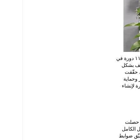
في قطاع مجففات الشعر عالية السرعة، تصل المحركات اللاسلكية عالية السرعة التي طورتها الشركة ذاتيًّا إلى سرعة ١١٠٠٠٠ دورة في
فيف بشكل
، حقّقت
عيم الشعر وحماية
ة لإنشاء
OUMIBEAU عمليات الإنتاج بدقة وفقًا لنظام إدارة الجودة ISO9001. وقد حصلت
BS وReach وPSE، ما يضمن الامتثال الكامل
ِّق ضوابط