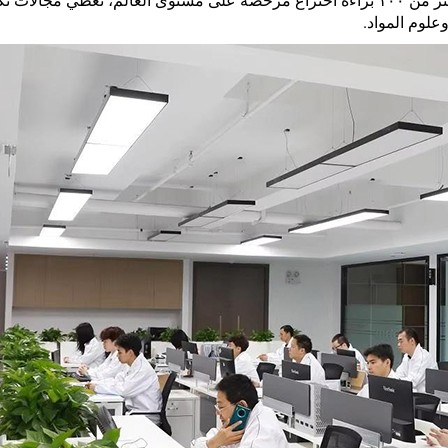
من ٢٠ مهندسًا محترفًا. وبحلول الآن، جمعت الشركة أكثر من ١٠٠ براءة اختراع مرخَّصة على مستوى العالم، تغطي مج
علوم المواد.