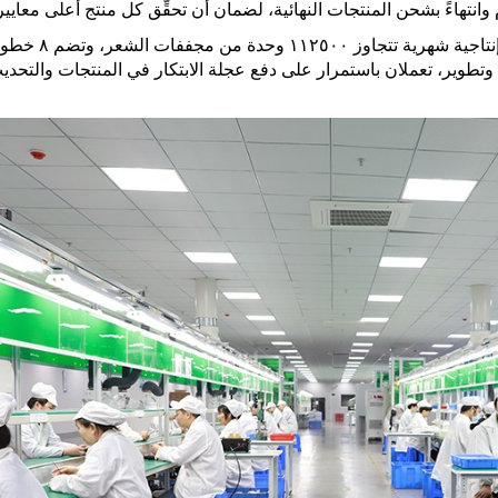
نتهاءً بشحن المنتجات النهائية، لضمان أن تحقِّق كل منتج أعلى معايير
تبلغ مساحة مصنع الشركة ١٣١٨١ مترًا مربعًا، وب
مركزَيْ بحث وتطوير، تعملان باستمرار على دفع عجلة الابتكار في المنتجات والتحد