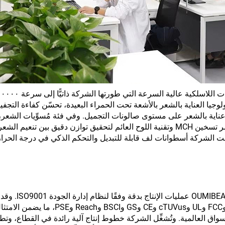
لوجيا العناية بالشعر بالأشعة تحت الحمراء البعيدة، تحسّن كفاءة التج
ة عناية بالشعر على مستوى صالونات التجميل. وفي فئة مُسوِّيات الشعر
الشركة تقدّمًا في تقنية التسخين السريع باستخدام عنصر تسخين MCH وتقنية اللوح العائم لتحقيق توازن دقيق بين تن
دّمت الشركة أسطوانات لف قابلة للتبديل والتحكم الذكي في درجة الحرار
الجودة هي شريان الحياة للشركة. وتُنظِّم شركة TIES
منتجاتها على شهادات دولية متعددة تشمل CE وRoHS وFCC وUL وcTUVus وCE وGS وCI
اق العالمية. وتُشغِّل الشركة خطوط إنتاج آلية رائدة في القطاع، وتطب