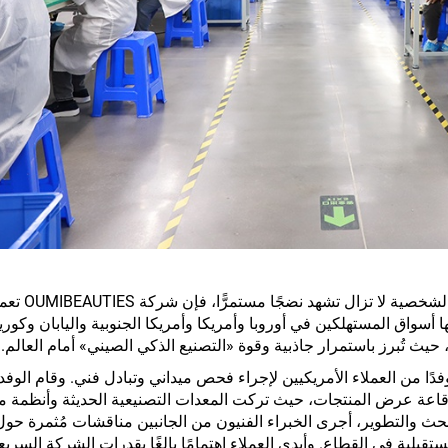
وبما أن سوق الأجهزة المحلية ال
سواق المستهلكين في أوروبا وأمريكا وأمريكا الجنوبية واليابان وكوريا 
حيث تُبرز باستمرار جاذبية وقوة «التصنيع الذكي الصيني» أمام العالم.
الآونة الأخيرة، استضافت شركة OUMIBEAUTIES وفدًا من العملاء الأمريكيين لإجراء فحص ميداني وتبادل فني. وقام
وقاعة عرض المنتجات، حيث تركت المعدات التصنيعية الحديثة وأنظمة مر
لبحث والتطوير، أجرى الخبراء الفنيون من الجانبين مناقشات مُثمرة حو
ستقبلية في القطاع. وأبدى العملاء اهتمامًا بالغًا بقدرات الشركة السري