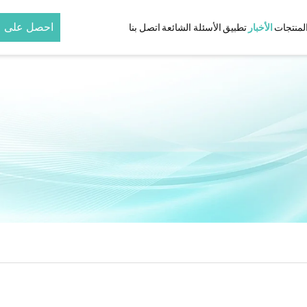
احصل على 
لمنتجات
الأخبار
تطبيق
الأسئلة الشائعة
اتصل بنا
مُجعّد الشعر
مُموّج الشعر
هواء حسب
مُجعّد شعر خزفي بالأشعة تحت
مكواة تجعيد شعر قابلة ل
الحمراء وأيونات
مُجعّد شعر تيتانيوم بالأشعة تحت
الحمراء وأيونات
مجفف شعر عالي القدرة بقوة ١٨٠٠
تحت
ط
حمراء
حمراء