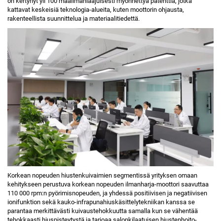
on kertynyt yli 100 maailmanlaajuisesti myönnettyä patenttia, jotka
kattavat keskeisiä teknologia-alueita, kuten moottorin ohjausta,
rakenteellista suunnittelua ja materiaalitiedettä.
Korkean nopeuden hiustenkuivaimien segmentissä yrityksen omaan
kehitykseen perustuva korkean nopeuden ilmanharja-moottori saavuttaa
110 000 rpm:n pyörimisnopeuden, ja yhdessä positiivisen ja negatiivisen
ionifunktion sekä kauko-infrapunahiuskäsittelytekniikan kanssa se
parantaa merkittävästi kuivaus­tehokkuutta samalla kun se vähentää
tehokkaasti hiuspisteytystä ja tarjoaa salonkilaatuisen hiustenhoito­