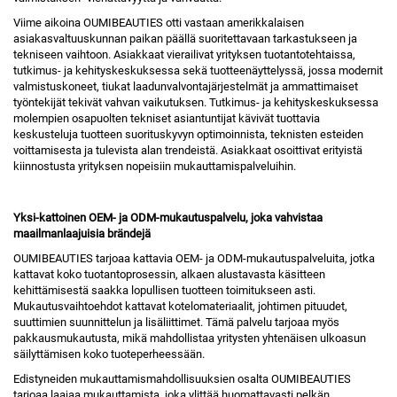
Viime aikoina OUMIBEAUTIES otti vastaan amerikkalaisen
asiakasvaltuuskunnan paikan päällä suoritettavaan tarkastukseen ja
tekniseen vaihtoon. Asiakkaat vierailivat yrityksen tuotantotehtaissa,
tutkimus- ja kehityskeskuksessa sekä tuotteenäyttelyssä, jossa modernit
valmistuskoneet, tiukat laadunvalvontajärjestelmät ja ammattimaiset
työntekijät tekivät vahvan vaikutuksen. Tutkimus- ja kehityskeskuksessa
molempien osapuolten tekniset asiantuntijat kävivät tuottavia
keskusteluja tuotteen suorituskyvyn optimoinnista, teknisten esteiden
voittamisesta ja tulevista alan trendeistä. Asiakkaat osoittivat erityistä
kiinnostusta yrityksen nopeisiin mukauttamispalveluihin.
Yksi-kattoinen OEM- ja ODM-mukautuspalvelu, joka vahvistaa
maailmanlaajuisia brändejä
OUMIBEAUTIES tarjoaa kattavia OEM- ja ODM-mukautuspalveluita, jotka
kattavat koko tuotantoprosessin, alkaen alustavasta käsitteen
kehittämisestä saakka lopullisen tuotteen toimitukseen asti.
Mukautusvaihtoehdot kattavat kotelomateriaalit, johtimen pituudet,
suuttimien suunnittelun ja lisäliittimet. Tämä palvelu tarjoaa myös
pakkausmukautusta, mikä mahdollistaa yritysten yhtenäisen ulkoasun
säilyttämisen koko tuoteperheessään.
Edistyneiden mukauttamismahdollisuuksien osalta OUMIBEAUTIES
tarjoaa laajaa mukauttamista, joka ylittää huomattavasti pelkän