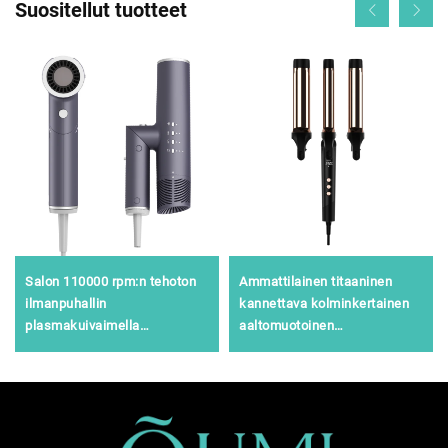
Suositellut tuotteet
Salon 110000 rpm:n tehoton
Ammattilainen titaaninen
ilmanpuhallin
kannettava kolminkertainen
plasmakuivaimella
aaltomuotoinen
diffuusorilla
hiustenloukku