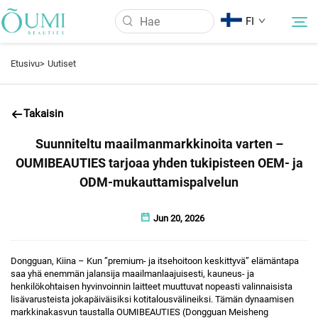
FI
Etusivu>
Uutiset
Meistä
Takaisin
Tuotteet
Suunniteltu maailmanmarkkinoita varten –
OUMIBEAUTIES tarjoaa yhden tukipisteen OEM- ja
Uutiset
ODM-mukauttamispalvelun
Jun 20, 2026
Käyttö
Dongguan, Kiina – Kun ”premium- ja itsehoitoon keskittyvä” elämäntapa
UKK
saa yhä enemmän jalansija maailmanlaajuisesti, kauneus- ja
henkilökohtaisen hyvinvoinnin laitteet muuttuvat nopeasti valinnaisista
lisävarusteista jokapäiväisiksi kotitalousvälineiksi. Tämän dynaamisen
Ota yhteyttä
markkinakasvun taustalla OUMIBEAUTIES (Dongguan Meisheng