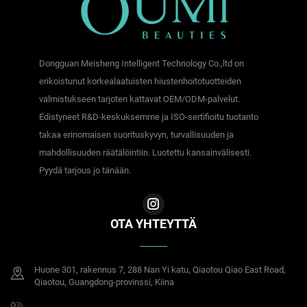
Dongguan Meisheng Intelligent Technology Co.,ltd on
erikoistunut korkealaatuisten hiustenhoitotuotteiden
valmistukseen tarjoten kattavat OEM/ODM-palvelut.
Edistyneet R&D-keskuksemme ja ISO-sertifioitu tuotanto
takaa erinomaisen suorituskyvyn, turvallisuuden ja
mahdollisuuden räätälöintiin. Luotettu kansainvälisesti.
Pyydä tarjous jo tänään.
OTA YHTEYTTÄ
Huone 301, rakennus 7, 288 Nan Yi katu, Qiaotou Qiao East Road,
Qiaotou, Guangdong-provinssi, Kiina