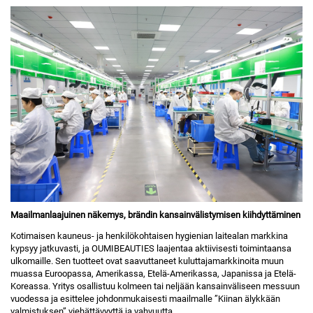
Maailmanlaajuinen näkemys, brändin kansainvälistymisen kiihdyttäminen
Kotimaisen kauneus- ja henkilökohtaisen hygienian laitealan markkina
kypsyy jatkuvasti, ja OUMIBEAUTIES laajentaa aktiivisesti toimintaansa
ulkomaille. Sen tuotteet ovat saavuttaneet kuluttajamarkkinoita muun
muassa Euroopassa, Amerikassa, Etelä-Amerikassa, Japanissa ja Etelä-
Koreassa. Yritys osallistuu kolmeen tai neljään kansainväliseen messuun
vuodessa ja esittelee johdonmukaisesti maailmalle ”Kiinan älykkään
valmistuksen” viehättävyyttä ja vahvuutta.