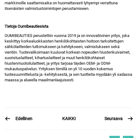
markkinoille saattamisaika on huomattavasti lyhyempi verrattuna
itsenäisten valmistustoimintojen perustamiseen.
Tietoja Oumibeautiesista
OUMIBEAUTIES perustettiin vuonna 2019 ja on innovatiivinen yritys, joka
keskittyy korkealuokkaisten henkilökohtaisten hoitoon tarkoitettujen
sähkölaitteiden tutkimukseen ja kehitykseen, valmistukseen sekä
vientiin. Tuotevalikoimaan kuuluvat korkean nopeuden hiustenkuivaimet,
suoristuslaitteet, kihartuslaitteet ja muut henkilökohtaiset
hiustenmuotoilulaitteet, ja yritys tarjoaa täyden OEM- ja ODM-
mukautuspalvelun. Yrityksen tiimillä on yli 10 vuoden kokemus
tuotesuunnittelusta ja -kehityksestä, ja sen tuotteita myydään yli sadassa
maassa ja alueella maailmanlaajuisesti.
Edellinen
Seuraava
KAIKKI