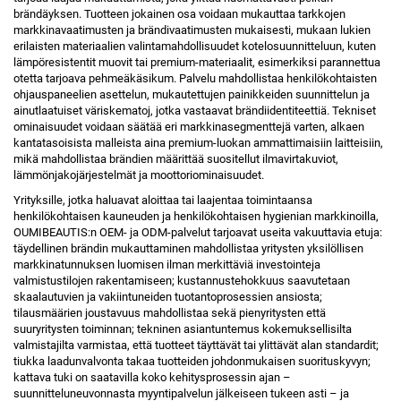
brändäyksen. Tuotteen jokainen osa voidaan mukauttaa tarkkojen
markkinavaatimusten ja brändivaatimusten mukaisesti, mukaan lukien
erilaisten materiaalien valintamahdollisuudet kotelosuunnitteluun, kuten
lämpöresistentit muovit tai premium-materiaalit, esimerkiksi parannettua
otetta tarjoava pehmeäkäsikum. Palvelu mahdollistaa henkilökohtaisten
ohjauspaneelien asettelun, mukautettujen painikkeiden suunnittelun ja
ainutlaatuiset väriskematoj, jotka vastaavat brändiidentiteettiä. Tekniset
ominaisuudet voidaan säätää eri markkinasegmenttejä varten, alkaen
kantatasoisista malleista aina premium-luokan ammattimaisiin laitteisiin,
mikä mahdollistaa brändien määrittää suositellut ilmavirtakuviot,
lämmönjakojärjestelmät ja moottoriominaisuudet.
Yrityksille, jotka haluavat aloittaa tai laajentaa toimintaansa
henkilökohtaisen kauneuden ja henkilökohtaisen hygienian markkinoilla,
OUMIBEAUTIS:n OEM- ja ODM-palvelut tarjoavat useita vakuuttavia etuja:
täydellinen brändin mukauttaminen mahdollistaa yritysten yksilöllisen
markkinatunnuksen luomisen ilman merkittäviä investointeja
valmistustilojen rakentamiseen; kustannustehokkuus saavutetaan
skaalautuvien ja vakiintuneiden tuotantoprosessien ansiosta;
tilausmäärien joustavuus mahdollistaa sekä pienyritysten että
suuryritysten toiminnan; tekninen asiantuntemus kokemuksellisilta
valmistajilta varmistaa, että tuotteet täyttävät tai ylittävät alan standardit;
tiukka laadunvalvonta takaa tuotteiden johdonmukaisen suorituskyvyn;
kattava tuki on saatavilla koko kehitysprosessin ajan –
suunnitteluneuvonnasta myyntipalvelun jälkeiseen tukeen asti – ja