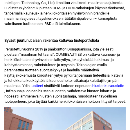
Intelligent Technology Co., Ltd) ilmoittaa virallisesti maailmanlaajuisesta
uudistetun yhden tukipisteen OEM- ja ODM-ratkaisujen käynnistämisestä,
tarjoamalla kauneus- ja henkilökohtaisen hyvinvoinnin brändeille
maailmanlaajuisesti täyskierroksen räätälöintipalvelun – konseptista
valmiiseen tuotteeseen, R&D:stä toimitukseen.
Syvästi juurtunut alaan, rakentaa kattavaa tuoteportfoliota
Perustettu vuonna 2019 ja pääkonttori Dongguanissa, jota yleisesti
pidetään ”maailman tehtaana”, OUMIBEAUTIES on kattava kauneus- ja
henkilökohtaisen hyvinvoinnin laiteyritys, joka yhdistää tutkimus- ja
kehitystoiminnan, valmistuksen ja myynnin. Teknologian avulla
parannettua tuotteen suorituskykyä ja laadulla määriteltyä
käyttäjäkokemusta korostaen yritys pyrkii tarjoamaan tieteellisiä, käteviä
ja tehokkaita kotikäyttöisiä kauneushoito ratkaisuja kuluttajille ympäri
maailmaa. Ydin
tuotteet
sisältävät korkean nopeuden
hiustenkuivauslaite
, infrapunaja ioninen hiusten suoristin, vaihdettava hiusten kihartin ja
nopeasti lämmenevä hiusten suoristusharja, muodostaen täydellisen
tuoteperheen, joka täyttää kaikki henkilökohtaisen hoitoon liittyvät tarpeet.