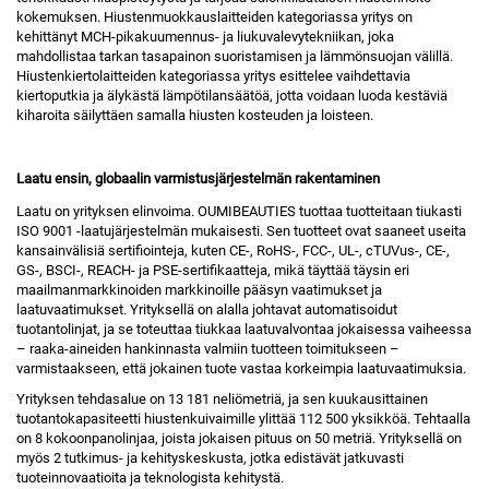
kokemuksen. Hiustenmuokkauslaitteiden kategoriassa yritys on
kehittänyt MCH-pikakuumennus- ja liukuvalevytekniikan, joka
mahdollistaa tarkan tasapainon suoristamisen ja lämmönsuojan välillä.
Hiustenkiertolaitteiden kategoriassa yritys esittelee vaihdettavia
kiertoputkia ja älykästä lämpötilansäätöä, jotta voidaan luoda kestäviä
kiharoita säilyttäen samalla hiusten kosteuden ja loisteen.
Laatu ensin, globaalin varmistusjärjestelmän rakentaminen
Laatu on yrityksen elinvoima. OUMIBEAUTIES tuottaa tuotteitaan tiukasti
ISO 9001 -laatujärjestelmän mukaisesti. Sen tuotteet ovat saaneet useita
kansainvälisiä sertifiointeja, kuten CE-, RoHS-, FCC-, UL-, cTUVus-, CE-,
GS-, BSCI-, REACH- ja PSE-sertifikaatteja, mikä täyttää täysin eri
maailmanmarkkinoiden markkinoille pääsyn vaatimukset ja
laatuvaatimukset. Yrityksellä on alalla johtavat automatisoidut
tuotantolinjat, ja se toteuttaa tiukkaa laatuvalvontaa jokaisessa vaiheessa
– raaka-aineiden hankinnasta valmiin tuotteen toimitukseen –
varmistaakseen, että jokainen tuote vastaa korkeimpia laatuvaatimuksia.
Yrityksen tehdasalue on 13 181 neliömetriä, ja sen kuukausittainen
tuotantokapasiteetti hiustenkuivaimille ylittää 112 500 yksikköä. Tehtaalla
on 8 kokoonpanolinjaa, joista jokaisen pituus on 50 metriä. Yrityksellä on
myös 2 tutkimus- ja kehityskeskusta, jotka edistävät jatkuvasti
tuoteinnovaatioita ja teknologista kehitystä.