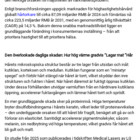
den verkliga orsaken till majoriteten av hårkvalitetsproblem.
Enligt branschforskningen uppgick marknaden för höghastighetshårvård
globalt
hårtorkare
till cirka 87,09 miljarder RMB år 2024 och förväntas nå
cirka 223,5 miljarder RMB år 2031, med en genomsnittlig årlig tillväxttakt
(CAGR) på 14,3 %. Bakom denna snabba marknadstillväxt ligger en
grundläggande förändring i konsumenternas inställning – från att
prioritera hastighet till att prioritera hälsa.
Den överlookade dagliga skadan: Hur hög värme gradvis
“
Lagar mat
”
Hår
Hårets mikroskopiska struktur består av tre lager från utsidan och inåt:
kutiklan, korteksen och medullan. Kutiklan fungerar som en "miniatyr
spegel" och förblir hårt stängd när håret är torrt, vilket skyddar den inre
strukturen och fukten i håret. När håret däremot är fuktigt öppnas kutiklan.
Under dessa förhållanden utvidgar varmluften från en hårdrivare kutiklans
öppning, accelererar fuktavgången och lämnar håret torrt och sprödt.
En mer grundläggande skada sker på proteinnivå. Höga temperaturer
bryter disulfidbindningarna i hårets keratin, vilket leder till proteinavvikelse
– den underliggande orsaken till att håret blir fragilt, benäget att gå av och
förlorar sin elasticitet. Samtidigt accelererar pigmentmolekyler, såsom
melanin, sin nedbrytning vid höga temperaturer, vilket gradvis får håret att
bli gult och matt.
En studie från 2025 som publicerades i tidskriften Medical Lasers av LG