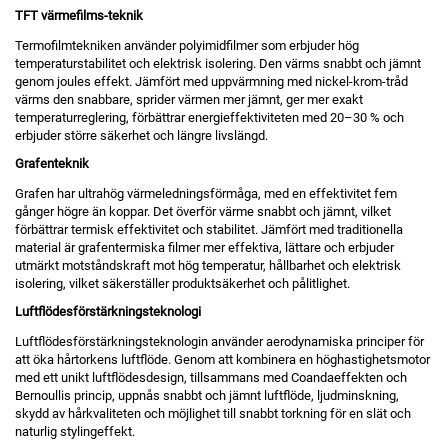
TFT värmefilms-teknik
Termofilmtekniken använder polyimidfilmer som erbjuder hög
temperaturstabilitet och elektrisk isolering. Den värms snabbt och jämnt
genom joules effekt. Jämfört med uppvärmning med nickel-krom-tråd
värms den snabbare, sprider värmen mer jämnt, ger mer exakt
temperaturreglering, förbättrar energieffektiviteten med 20–30 % och
erbjuder större säkerhet och längre livslängd.
Grafenteknik
Grafen har ultrahög värmeledningsförmåga, med en effektivitet fem
gånger högre än koppar. Det överför värme snabbt och jämnt, vilket
förbättrar termisk effektivitet och stabilitet. Jämfört med traditionella
material är grafentermiska filmer mer effektiva, lättare och erbjuder
utmärkt motståndskraft mot hög temperatur, hållbarhet och elektrisk
isolering, vilket säkerställer produktsäkerhet och pålitlighet.
Luftflödesförstärkningsteknologi
Luftflödesförstärkningsteknologin använder aerodynamiska principer för
att öka hårtorkens luftflöde. Genom att kombinera en höghastighetsmotor
med ett unikt luftflödesdesign, tillsammans med Coandaeffekten och
Bernoullis princip, uppnås snabbt och jämnt luftflöde, ljudminskning,
skydd av hårkvaliteten och möjlighet till snabbt torkning för en slät och
naturlig stylingeffekt.