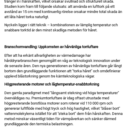
tränger in i hårskaften, vilket orsakar svullnad och strukturell skada.
Studien kom fram till följande slutsats: att använda en lufttork på ett
avstånd av 15 cm med kontinuerlig rörelse orsakar mindre total skada än
att låta håret torka naturligt.
Nyckeln ligger i rätt teknik – kombinationen av lämplig temperatur och
snabbare torktid är den minst skadliga metoden för håret.
Branschomvandling: Uppkomsten av hårvänliga torrluftare
Efter att ha erkänt allvarligheten av värmedamage har
hårddryrarbranschen genomgått en våg av teknologisk innovation under
de senaste åren. Den nya generationen av hårvänliga torrluftare går långt
bortom den grundläggande funktionen att "torka håret" och omdefinierar
upplevd blåstorkning genom tre kärnteknologiska vägar.
Högpresterande motorer och lågtemperatur-snabbtorkning
Den gamla paradigmet med "långsamt stekning vid höga temperaturer"
överväldigas nu. Premiumtorrluftare är idag oftast utrustade med
högpresterande borstlösa motorer som roterar vid 110 000 rpm och
genererar luftflöde med högt tryck och hög hastighet, vilket "blåser bort"
vattenmolekylerna istället för att "steka bort" dem från hårskaften. Denna
metod minskar väsentligt tiden för värmpåverkan och sänker därmed
grundläggande den termiska belastningen.