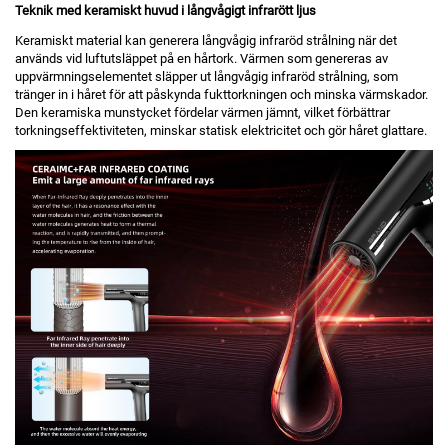
Teknik med keramiskt huvud i långvågigt infrarött ljus
Keramiskt material kan generera långvågig infraröd strålning när det
används vid luftutsläppet på en hårtork. Värmen som genereras av
uppvärmningselementet släpper ut långvågig infraröd strålning, som
tränger in i håret för att påskynda fukttorkningen och minska värmskador.
Den keramiska munstycket fördelar värmen jämnt, vilket förbättrar
torkningseffektiviteten, minskar statisk elektricitet och gör håret glattare.