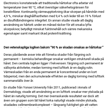
Electronics konstaterade att traditionella hårtorkar ofta arbetar vid
temperaturer över 90 °C, vilket överstiger säkerhetsgränsen för
keratinfibrer. Kontinuerlig värmeupptorkning ökar skorpan på hårstrån med
4,9 %, minskar draghållfastheten med 9,4 % och leder till en 19 % förlust
av disulfidbindningens integritet. En annan studie visade att daglig
användning av hårtork under en månad räcker för att orsaka lyfta
skorpskivor, betydligt minskat fuktinnehåll och sämre mekaniska
egenskaper samt markant ökad proteinfrisättning.
Den vetenskapliga logiken bakom
“
90 % av skadan orsakas av hårtorkar
”
Deras påstående avser inte att förneka skador från färgning och
permanent – kemiska behandlingar orsakar verkligen strukturell skada på
håret. Den centrala logiken ligger i frekvensen: färgning och permanent är
sällsynta aktiviteter, medan torrning med lufttork är en daglig rutin.
Värmeskadan från en enda permanent är koncentrerad under en kort
tidsperiod, men den ackumulerade effekten av daglig torrning med lufttork
sammanställs över år.
En studie från Yonsei University från 2011, publicerad i Annals of
Dermatology, visade att användning av en lufttork orsakar mer ytskada på
håret än naturlig torrning. Det mer överraskande resultatet var dock att
även om gruppen som lät håret torka naturligt visade mindre ytskada,
skadades cellmembrankomplexet – långvarig fuktighet gör att vatten