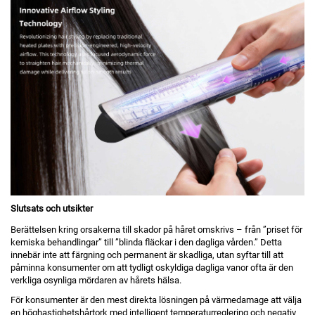
Slutsats och utsikter
Berättelsen kring orsakerna till skador på håret omskrivs – från ”priset för
kemiska behandlingar” till ”blinda fläckar i den dagliga vården.” Detta
innebär inte att färgning och permanent är skadliga, utan syftar till att
påminna konsumenter om att tydligt oskyldiga dagliga vanor ofta är den
verkliga osynliga mördaren av hårets hälsa.
För konsumenter är den mest direkta lösningen på värmedamage att välja
en höghastighetshårtork med intelligent temperaturreglering och negativ