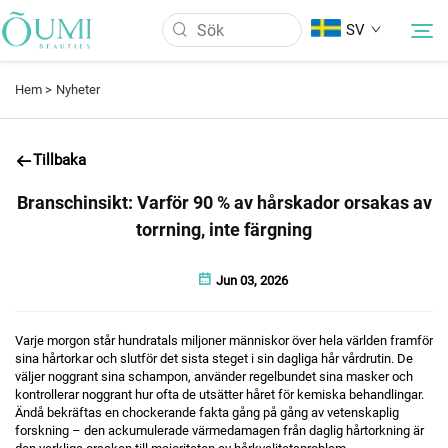
SV
Hem >
Nyheter
Om oss
Tillbaka
Produkter
Branschinsikt: Varför 90 % av hårskador orsakas av
torrning, inte färgning
Nyheter
Jun 03, 2026
Tillämpning
Varje morgon står hundratals miljoner människor över hela världen framför
sina hårtorkar och slutför det sista steget i sin dagliga hår vårdrutin. De
FAQ
väljer noggrant sina schampon, använder regelbundet sina masker och
kontrollerar noggrant hur ofta de utsätter håret för kemiska behandlingar.
Ändå bekräftas en chockerande fakta gång på gång av vetenskaplig
forskning – den ackumulerade värmedamagen från daglig hårtorkning är
Kontakta Oss