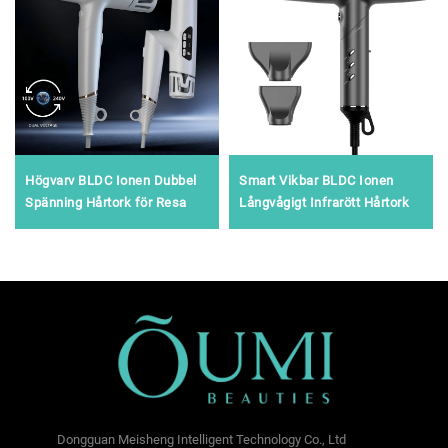
Högvarv BLDC Ionen Dubbel
Smart Vikbar BLDC Ionen
Spänning Hårtork för Resa
Långvågigt Infrarött Hårtork
Dongguan Meisheng Intelligent Technology Co., Ltd