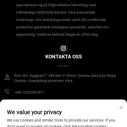
specialiserar sig på högkvalitativa hårverktyg med
fullständiga OEM/ODM-tjänster. Våra avancerade
forsknings- och utvecklingscenter samt ISO-certifierade
produktion garanterar överlägsen prestanda, säkerhet och
anpassning. Världsvis betrodd. Begär en offert idag.
KONTAKTA OSS
Rum 301, byggnad 7, 288 Nan Yi Street, Qiaotou Qiao East Road,
Qiaotou, Guangdong-provinsen, Kina
+86-15202061871
[email protected]
We value your privacy
We use cookies and similar tools to provide our services. If you
don't want to accept all cookies, click Personalize cookies.