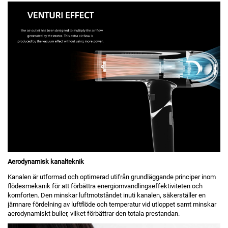
Aerodynamisk kanalteknik
Kanalen är utformad och optimerad utifrån grundläggande principer inom
flödesmekanik för att förbättra energiomvandlingseffektiviteten och
komforten. Den minskar luftmotståndet inuti kanalen, säkerställer en
jämnare fördelning av luftflöde och temperatur vid utloppet samt minskar
aerodynamiskt buller, vilket förbättrar den totala prestandan.