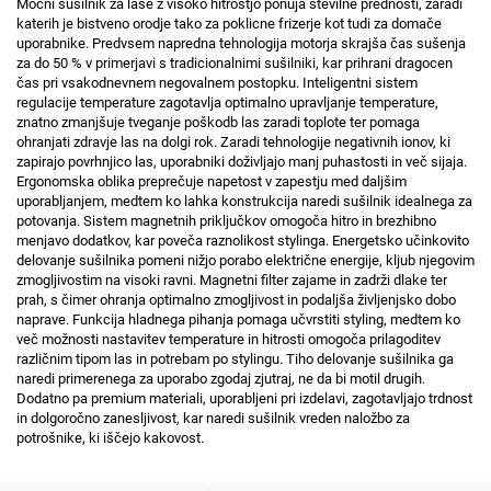
Močni sušilnik za lase z visoko hitrostjo ponuja številne prednosti, zaradi
katerih je bistveno orodje tako za poklicne frizerje kot tudi za domače
uporabnike. Predvsem napredna tehnologija motorja skrajša čas sušenja
za do 50 % v primerjavi s tradicionalnimi sušilniki, kar prihrani dragocen
čas pri vsakodnevnem negovalnem postopku. Inteligentni sistem
regulacije temperature zagotavlja optimalno upravljanje temperature,
znatno zmanjšuje tveganje poškodb las zaradi toplote ter pomaga
ohranjati zdravje las na dolgi rok. Zaradi tehnologije negativnih ionov, ki
zapirajo povrhnjico las, uporabniki doživljajo manj puhastosti in več sijaja.
Ergonomska oblika preprečuje napetost v zapestju med daljšim
uporabljanjem, medtem ko lahka konstrukcija naredi sušilnik idealnega za
potovanja. Sistem magnetnih priključkov omogoča hitro in brezhibno
menjavo dodatkov, kar poveča raznolikost stylinga. Energetsko učinkovito
delovanje sušilnika pomeni nižjo porabo električne energije, kljub njegovim
zmogljivostim na visoki ravni. Magnetni filter zajame in zadrži dlake ter
prah, s čimer ohranja optimalno zmogljivost in podaljša življenjsko dobo
naprave. Funkcija hladnega pihanja pomaga učvrstiti styling, medtem ko
več možnosti nastavitev temperature in hitrosti omogoča prilagoditev
različnim tipom las in potrebam po stylingu. Tiho delovanje sušilnika ga
naredi primerenega za uporabo zgodaj zjutraj, ne da bi motil drugih.
Dodatno pa premium materiali, uporabljeni pri izdelavi, zagotavljajo trdnost
in dolgoročno zanesljivost, kar naredi sušilnik vreden naložbo za
potrošnike, ki iščejo kakovost.