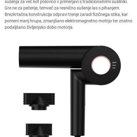
sušenja za več kot polovico v primerjavi s tradicionalnimi sušilniki.
Gre ne za pečenje, temveč za resnično sušenje las s pihanjem.
Brezkrtačna konstrukcija odpravi trenje zaradi fizičnega stika, kar
pomeni manj hrupa, zmanjšano elektromagnetno motnjo ter znatno
podaljšano življenjsko dobo motorja.