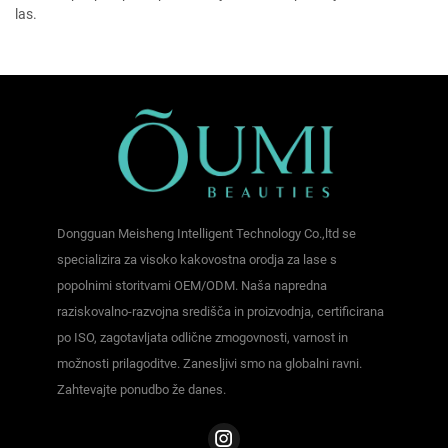
las.
Dongguan Meisheng Intelligent Technology Co.,ltd se
specializira za visoko kakovostna orodja za lase s
popolnimi storitvami OEM/ODM. Naša napredna
raziskovalno-razvojna središča in proizvodnja, certificirana
po ISO, zagotavljata odlične zmogovnosti, varnost in
možnosti prilagoditve. Zanesljivi smo na globalni ravni.
Zahtevajte ponudbo že danes.