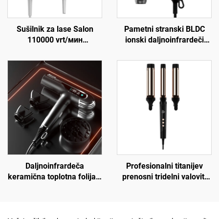
Sušilnik za lase Salon
Pametni stranski BLDC
110000 vrt/мин
ionski daljnoinfrardeči
brezkrtačen plazemski
sušilnik za lase
sušilnik z difuzorjem
Daljnoinfrardeča
Profesionalni titanijev
keramična toplotna folija s
prenosni tridelni valoviti
tehnologijo negativnih
curler za lase
ionov sušilnik za lase