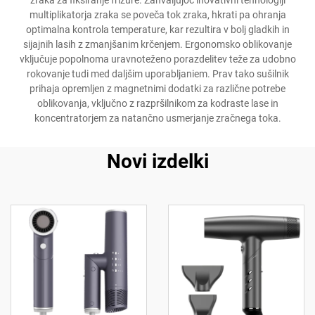
zraka za fiksiranje frizure. Zahvaljujoč inovativni tehnologiji
multiplikatorja zraka se poveča tok zraka, hkrati pa ohranja
optimalna kontrola temperature, kar rezultira v bolj gladkih in
sijajnih lasih z zmanjšanim krčenjem. Ergonomsko oblikovanje
vključuje popolnoma uravnoteženo porazdelitev teže za udobno
rokovanje tudi med daljšim uporabljaniem. Prav tako sušilnik
prihaja opremljen z magnetnimi dodatki za različne potrebe
oblikovanja, vključno z razpršilnikom za kodraste lase in
koncentratorjem za natančno usmerjanje zračnega toka.
Novi izdelki