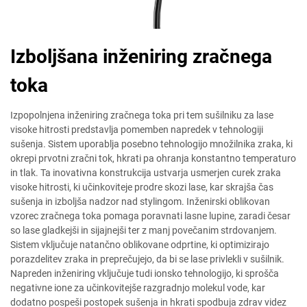
Izboljšana inženiring zračnega
toka
Izpopolnjena inženiring zračnega toka pri tem sušilniku za lase
visoke hitrosti predstavlja pomemben napredek v tehnologiji
sušenja. Sistem uporablja posebno tehnologijo množilnika zraka, ki
okrepi prvotni zračni tok, hkrati pa ohranja konstantno temperaturo
in tlak. Ta inovativna konstrukcija ustvarja usmerjen curek zraka
visoke hitrosti, ki učinkoviteje prodre skozi lase, kar skrajša čas
sušenja in izboljša nadzor nad stylingom. Inženirski oblikovan
vzorec zračnega toka pomaga poravnati lasne lupine, zaradi česar
so lase gladkejši in sijajnejši ter z manj povečanim strdovanjem.
Sistem vključuje natančno oblikovane odprtine, ki optimizirajo
porazdelitev zraka in preprečujejo, da bi se lase privlekli v sušilnik.
Napreden inženiring vključuje tudi ionsko tehnologijo, ki sprošča
negativne ione za učinkovitejše razgradnjo molekul vode, kar
dodatno pospeši postopek sušenja in hkrati spodbuja zdrav videz