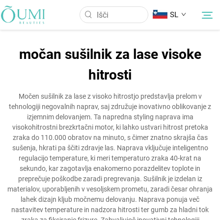
SL
močan sušilnik za lase visoke
O nas
hitrosti
Izdelki
Močen sušilnik za lase z visoko hitrostjo predstavlja prelom v
tehnologiji negovalnih naprav, saj združuje inovativno oblikovanje z
izjemnim delovanjem. Ta napredna styling naprava ima
Novice
visokohitrostni brezkrtačni motor, ki lahko ustvari hitrost pretoka
zraka do 110.000 obratov na minuto, s čimer znatno skrajša čas
sušenja, hkrati pa ščiti zdravje las. Naprava vključuje inteligentno
Uporaba
regulacijo temperature, ki meri temperaturo zraka 40-krat na
sekundo, kar zagotavlja enakomerno porazdelitev toplote in
preprečuje poškodbe zaradi pregrevanja. Sušilnik je izdelan iz
Kontaktirajte nas
materialov, uporabljenih v vesoljskem prometu, zaradi česar ohranja
lahek dizajn kljub močnemu delovanju. Naprava ponuja več
nastavitev temperature in nadzora hitrosti ter gumb za hladni tok