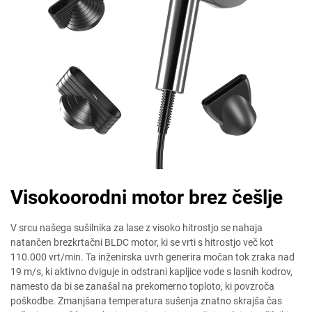
Visokoorodni motor brez češlje
V srcu našega sušilnika za lase z visoko hitrostjo se nahaja
natančen brezkrtačni BLDC motor, ki se vrti s hitrostjo več kot
110.000 vrt/min. Ta inženirska uvrh generira močan tok zraka nad
19 m/s, ki aktivno dviguje in odstrani kapljice vode s lasnih kodrov,
namesto da bi se zanašal na prekomerno toploto, ki povzroča
poškodbe. Zmanjšana temperatura sušenja znatno skrajša čas