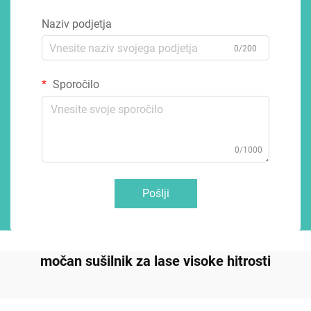
Naziv podjetja
0/200
Sporočilo
0/1000
Pošlji
močan sušilnik za lase visoke hitrosti