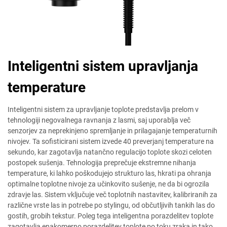
Inteligentni sistem upravljanja
temperature
Inteligentni sistem za upravljanje toplote predstavlja prelom v
tehnologiji negovalnega ravnanja z lasmi, saj uporablja več
senzorjev za neprekinjeno spremljanje in prilagajanje temperaturnih
nivojev. Ta sofisticirani sistem izvede 40 preverjanj temperature na
sekundo, kar zagotavlja natančno regulacijo toplote skozi celoten
postopek sušenja. Tehnologija preprečuje ekstremne nihanja
temperature, ki lahko poškodujejo strukturo las, hkrati pa ohranja
optimalne toplotne nivoje za učinkovito sušenje, ne da bi ogrozila
zdravje las. Sistem vključuje več toplotnih nastavitev, kalibriranih za
različne vrste las in potrebe po stylingu, od občutljivih tankih las do
gostih, grobih tekstur. Poleg tega inteligentna porazdelitev toplote
zagotavlja enakomerno porazdelitev toplote po toku zraka in tako