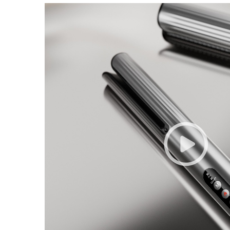
Infrardečim Sevanjem
Infrardeči Sušilnik Za Las
Plazemski Sušilnik Za Las