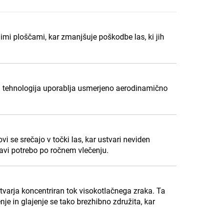
imi ploščami, kar zmanjšuje poškodbe las, ki jih
Ta tehnologija uporablja usmerjeno aerodinamično
vi se srečajo v točki las, kar ustvari neviden
pravi potrebo po ročnem vlečenju.
tvarja koncentriran tok visokotlačnega zraka. Ta
nje in glajenje se tako brezhibno združita, kar