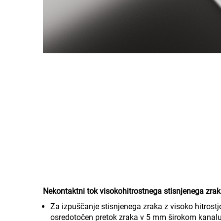
Nekontaktni tok visokohitrostnega stisnjenega zrak
Za izpuščanje stisnjenega zraka z visoko hitrostjo
osredotočen pretok zraka v 5 mm širokom kanalu,