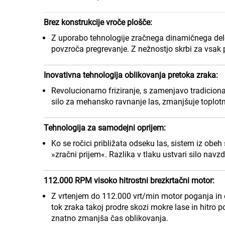
Brez konstrukcije vroče plošče:
Z uporabo tehnologije zračnega dinamičnega delov
povzroča pregrevanje. Z nežnostjo skrbi za vsak 
Inovativna tehnologija oblikovanja pretoka zraka:
Revolucionarno friziranje, s zamenjavo tradicion
silo za mehansko ravnanje las, zmanjšuje toplotn
Tehnologija za samodejni oprijem:
Ko se ročici približata odseku las, sistem iz obeh 
»zračni prijem«. Razlika v tlaku ustvari silo navz
112.000 RPM visoko hitrostni brezkrtačni motor:
Z vrtenjem do 112.000 vrt/min motor poganja in o
tok zraka takoj prodre skozi mokre lase in hitro p
znatno zmanjša čas oblikovanja.