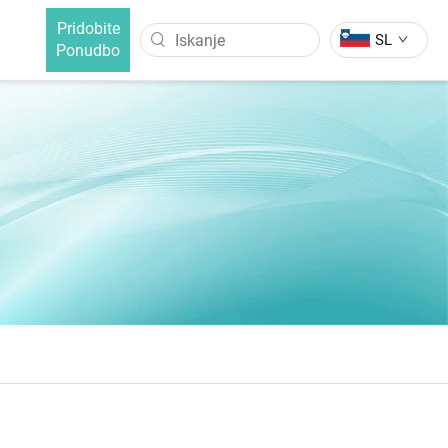
Pridobite
SL
Ponudbo
LASE
ČETKA ZA IZRAVNAVO LAS
Curler Za Lase
Četka Za Izravnavo Las Z
Negativnimi Ioni
Četka Za Izravnavo Las