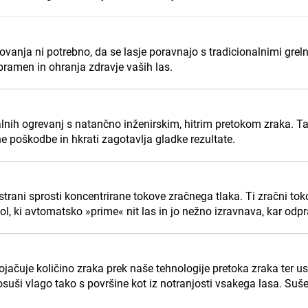
anja ni potrebno, da se lasje poravnajo s tradicionalnimi greln
pramen in ohranja zdravje vaših las.
alnih ogrevanj s natančno inženirskim, hitrim pretokom zraka. 
e poškodbe in hkrati zagotavlja gladke rezultate.
strani sprosti koncentrirane tokove zračnega tlaka. Ti zračni toko
dol, ki avtomatsko »prime« nit las in jo nežno izravnava, kar od
jačuje količino zraka prek naše tehnologije pretoka zraka ter us
osuši vlago tako s površine kot iz notranjosti vsakega lasa. Suše