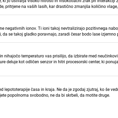
ki jo ustvarja visoko hitrosti in visokotlačni zrak pri interakciji 
, pritrjene na vaših lasih, kar drastično zmanjša količino vlage, 
e negativnih ionov. Ti ioni takoj nevtralizirajo pozitivnega naboj
i, da se takoj gladko poravnajo, zaradi česar bodo lase izjemno p
in nihajočo temperaturo vas prisilijo, da izbirate med neučinkov
re deluje kot odličen senzor in hitri procesorski center, ki ponu
epototerapije časa in kraja. Ne da je zgodaj zjutraj, ko še ved
ujete popolnoma svobodno, ne da bi skrbeli, da motite druge.