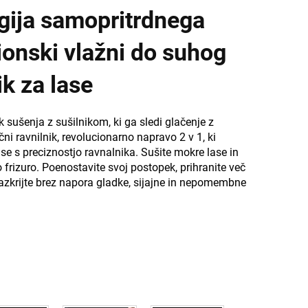
ogija samopritrdnega
ionski vlažni do suhog
ik za lase
sušenja z sušilnikom, ki ga sledi glačenje z
i ravnilnik, revolucionarno napravo 2 v 1, ki
se s preciznostjo ravnalnika. Sušite mokre lase in
o frizuro. Poenostavite svoj postopek, prihranite več
razkrijte brez napora gladke, sijajne in nepomembne