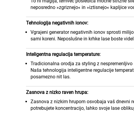
To ni magija, temveč posledica močne strižne sile, 
neposredno »zgriznejo« in »iztisnejo« kapljice vode
Tehnologija negativnih ionov:
Vgrajeni generator negativnih ionov sprosti milijon
sami koreni. Neposlušne in krhke lase boste videl
Inteligentna regulacija temperature:
Tradicionalna orodja za styling z nespremenljivo 
Naša tehnologija inteligentne regulacije temperatu
posamezno nit las.
Zasnova z nizko raven hrupa:
Zasnova z nizkim hrupom osvobaja vaš dnevni red l
potrebujete koncentracijo, lahko svoje lase oblik