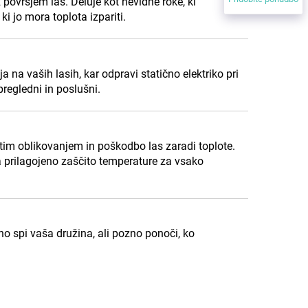
z površjem las. Deluje kot nevidne roke, ki
ki jo mora toplota izpariti.
a na vaših lasih, kar odpravi statično elektriko pri
regledni in poslušni.
itim oblikovanjem in poškodbo las zaradi toplote.
ja prilagojeno zaščito temperature za vsako
no spi vaša družina, ali pozno ponoči, ko