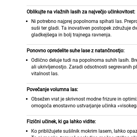
Oblikujte na vlažnih lasih za največjo učinkovitost:
Ni potrebno najprej popolnoma spihati las. Prepros
suši ter gladi. Ta inovativen postopek združuje d
gladkejšega in bolj trajnega ravnenja.
Ponovno opredelite suhe lase z natančnostjo:
Odlično deluje tudi na popolnoma suhih lasih. Bre
ali ukrivljenostjo. Zaradi odsotnosti segrevanih p
vitalnost las.
Povečanje volumna las:
Obsežen vrat je skrivnost modne frizure in optim
omogoča enostavno ustvarjanje učinka »visokega 
Fizični učinek, ki ga lahko vidite:
Ko približujete sušilnik mokrim lasem, lahko opaz