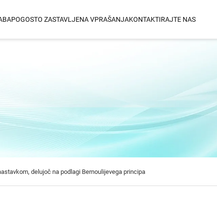
ABA
POGOSTO ZASTAVLJENA VPRAŠANJA
KONTAKTIRAJTE NAS
GLADILNIK ZA LASE
VALJASTNIK ZA 
Infrardeči In Ionski Keramični
3 V 1 Zamenljivi 
dlagi
Ravnalnik Za Lase
Infrardeči In Ionski Titanijev
m
Ravnalnik Za Lase
 Močjo
nfrardečo
 nastavkom, delujoč na podlagi Bernoulijevega principa
ažo Na