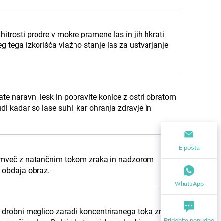
hitrosti prodre v mokre pramene las in jih hkrati
g tega izkorišča vlažno stanje las za ustvarjanje
te naravni lesk in popravite konice z ostri obratom
di kadar so lase suhi, kar ohranja zdravje in
E-pošta
, temveč z natančnim tokom zraka in nadzorom
 obdaja obraz.
WhatsApp
 v drobni meglico zaradi koncentriranega toka zraka.
Pridobite ponudbo