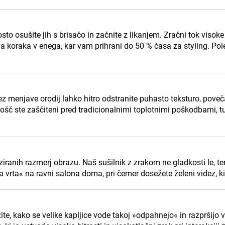
to osušite jih s brisačo in začnite z likanjem. Zračni tok visoke 
va koraka v enega, kar vam prihrani do 50 % časa za styling. Pole
z menjave orodij lahko hitro odstranite puhasto teksturo, poveča
lošč ste zaščiteni pred tradicionalnimi toplotnimi poškodbami, tu
iziranih razmerj obrazu. Naš sušilnik z zrakom ne gladkosti le
vrta« na ravni salona doma, pri čemer dosežete želeni videz, ki
ite, kako se velike kapljice vode takoj »odpahnejo« in razpršijo