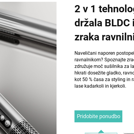
2 v 1 tehnol
e
e
držala BLDC 
zraka ravniln
Naveličani naporen postopek 
ravnalnikom? Spoznajte zračn
združuje moč sušilnika za la
hkrati dosežite gladko, ravn
kot 50 % časa za styling in 
lase kadarkoli in kjerkoli.
Pridobite ponudbo