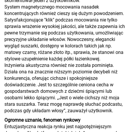
skomentował jeden z użytkowników.
System magnetycznego mocowania nasadek
koncentrujących również cieszy się dużym powodzeniem.
Satysfakcjonujące "klik" podczas mocowania nie tylko
sprawia wrażenie wysokiej jakości, ale także zapewnia ich
pewne trzymanie się podczas użytkowania, umożliwiając
precyzyjne układanie włosów. Nowoczesny, elegancki
wygląd suszarki, dostępny w kolorach takich jak np.
matowy czarny, różane złoto itp., sprawia, że stanowi ona
stylowe uzupełnienie każdej półki łazienkowej.
Inżynieria akustyczna również nie została pominięta.
Działa ona na znacznie niższym poziomie decybeli niż
konkurencja, oferując cichsze i spokojniejsze
doświadczenie. Jest to szczególnie ceniona cecha w
gospodarstwach domowych z dziećmi śpiącymi lub
osobami lekko śpiącymi. „Jest o wiele cichszy niż moja
stara suszarka. Teraz mogę naprawdę słuchać podcastu,
podczas gdy układam włosy”, zauważył użytkownik.
Ogromne uznanie, fenomen rynkowy
Entuzjastyczna reakcja rynku jest najpotężniejszym