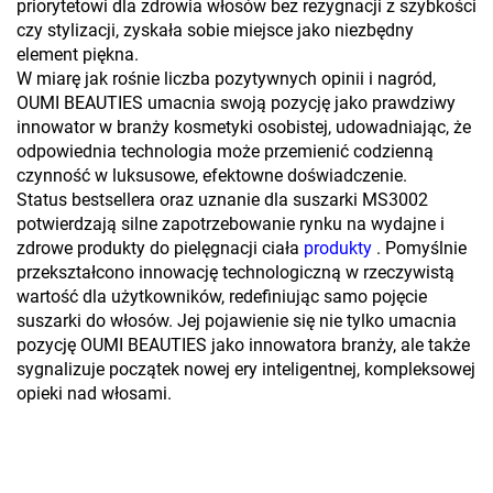
priorytetowi dla zdrowia włosów bez rezygnacji z szybkości
czy stylizacji, zyskała sobie miejsce jako niezbędny
element piękna.
W miarę jak rośnie liczba pozytywnych opinii i nagród,
OUMI BEAUTIES umacnia swoją pozycję jako prawdziwy
innowator w branży kosmetyki osobistej, udowadniając, że
odpowiednia technologia może przemienić codzienną
czynność w luksusowe, efektowne doświadczenie.
Status bestsellera oraz uznanie dla suszarki MS3002
potwierdzają silne zapotrzebowanie rynku na wydajne i
zdrowe produkty do pielęgnacji ciała
produkty
. Pomyślnie
przekształcono innowację technologiczną w rzeczywistą
wartość dla użytkowników, redefiniując samo pojęcie
suszarki do włosów. Jej pojawienie się nie tylko umacnia
pozycję OUMI BEAUTIES jako innowatora branży, ale także
sygnalizuje początek nowej ery inteligentnej, kompleksowej
opieki nad włosami.