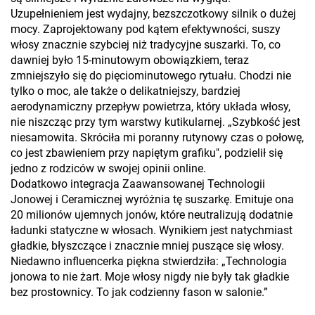
Uzupełnieniem jest wydajny, bezszczotkowy silnik o dużej
mocy. Zaprojektowany pod kątem efektywności, suszy
włosy znacznie szybciej niż tradycyjne suszarki. To, co
dawniej było 15-minutowym obowiązkiem, teraz
zmniejszyło się do pięciominutowego rytuału. Chodzi nie
tylko o moc, ale także o delikatniejszy, bardziej
aerodynamiczny przepływ powietrza, który układa włosy,
nie niszcząc przy tym warstwy kutikularnej. „Szybkość jest
niesamowita. Skróciła mi poranny rutynowy czas o połowę,
co jest zbawieniem przy napiętym grafiku", podzielił się
jedno z rodziców w swojej opinii online.
Dodatkowo integracja Zaawansowanej Technologii
Jonowej i Ceramicznej wyróżnia tę suszarkę. Emituje ona
20 milionów ujemnych jonów, które neutralizują dodatnie
ładunki statyczne w włosach. Wynikiem jest natychmiast
gładkie, błyszczące i znacznie mniej puszące się włosy.
Niedawno influencerka piękna stwierdziła: „Technologia
jonowa to nie żart. Moje włosy nigdy nie były tak gładkie
bez prostownicy. To jak codzienny fason w salonie.”