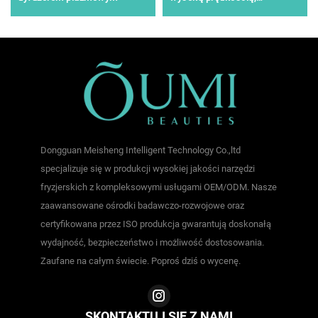
składana, jonowa, daleka
podczerwień
Dongguan Meisheng Intelligent Technology Co.,ltd
specjalizuje się w produkcji wysokiej jakości narzędzi
fryzjerskich z kompleksowymi usługami OEM/ODM. Nasze
zaawansowane ośrodki badawczo-rozwojowe oraz
certyfikowana przez ISO produkcja gwarantują doskonałą
wydajność, bezpieczeństwo i możliwość dostosowania.
Zaufane na całym świecie. Poproś dziś o wycenę.
SKONTAKTUJ SIĘ Z NAMI