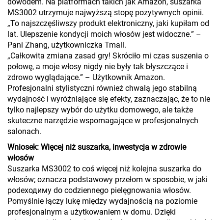
dowodem. Na platformach takich jak Amazon, suszarka
MS3002 utrzymuje najwyższą stopę pozytywnych opinii.
„To najszczęśliwszy produkt elektroniczny, jaki kupiłam od
lat. Ulepszenie kondycji moich włosów jest widoczne.” –
Pani Zhang, użytkowniczka Tmall.
„Całkowita zmiana zasad gry! Skróciło mi czas suszenia o
połowę, a moje włosy nigdy nie były tak błyszczące i
zdrowo wyglądające.” – Użytkownik Amazon.
Profesjonalni stylistyczni również chwalą jego stabilną
wydajność i wyróżniające się efekty, zaznaczając, że to nie
tylko najlepszy wybór do użytku domowego, ale także
skuteczne narzędzie wspomagające w profesjonalnych
salonach.
Wniosek: Więcej niż suszarka, inwestycja w zdrowie
włosów
Suszarka MS3002 to coś więcej niż kolejna suszarka do
włosów; oznacza podstawowy przełom w sposobie, w jaki
podeходимy do codziennego pielęgnowania włosów.
Pomyślnie łączy lukę między wydajnością na poziomie
profesjonalnym a użytkowaniem w domu. Dzięki