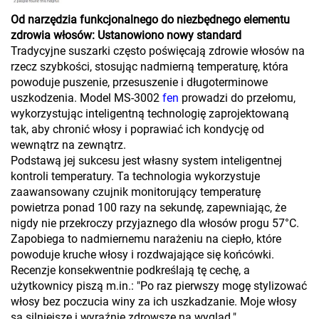
Od narzędzia funkcjonalnego do niezbędnego elementu
zdrowia włosów: Ustanowiono nowy standard
Tradycyjne suszarki często poświęcają zdrowie włosów na
rzecz szybkości, stosując nadmierną temperaturę, która
powoduje puszenie, przesuszenie i długoterminowe
uszkodzenia. Model MS-3002
fen
prowadzi do przełomu,
wykorzystując inteligentną technologię zaprojektowaną
tak, aby chronić włosy i poprawiać ich kondycję od
wewnątrz na zewnątrz.
Podstawą jej sukcesu jest własny system inteligentnej
kontroli temperatury. Ta technologia wykorzystuje
zaawansowany czujnik monitorujący temperaturę
powietrza ponad 100 razy na sekundę, zapewniając, że
nigdy nie przekroczy przyjaznego dla włosów progu 57°C.
Zapobiega to nadmiernemu narażeniu na ciepło, które
powoduje kruche włosy i rozdwajające się końcówki.
Recenzje konsekwentnie podkreślają tę cechę, a
użytkownicy piszą m.in.: "Po raz pierwszy mogę stylizować
włosy bez poczucia winy za ich uszkadzanie. Moje włosy
są silniejsze i wyraźnie zdrowsze na wygląd."