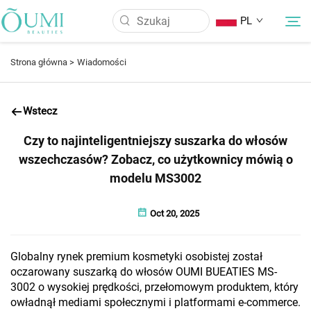
PL
Strona główna >
Wiadomości
O Nas
Wstecz
Produkty
Czy to najinteligentniejszy suszarka do włosów
wszechczasów? Zobacz, co użytkownicy mówią o
Wiadomości
modelu MS3002
Oct 20, 2025
Aplikacja
Globalny rynek premium kosmetyki osobistej został
FAQ
oczarowany suszarką do włosów OUMI BUEATIES MS-
3002 o wysokiej prędkości, przełomowym produktem, który
Skontaktuj Się Z Nami
owładnął mediami społecznymi i platformami e-commerce.