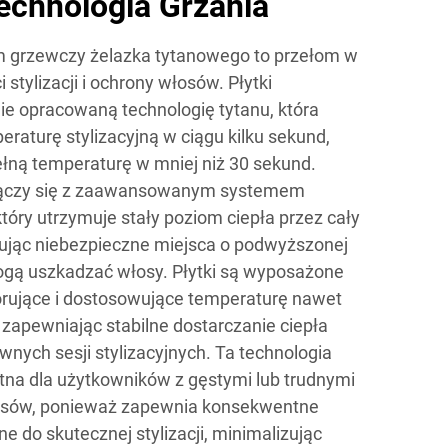
echnologia Grzania
grzewczy żelazka tytanowego to przełom w
 stylizacji i ochrony włosów. Płytki
ie opracowaną technologię tytanu, która
raturę stylizacyjną w ciągu kilku sekund,
łną temperaturę w mniej niż 30 sekund.
łączy się z zaawansowanym systemem
który utrzymuje stały poziom ciepła przez cały
minując niebezpieczne miejsca o podwyższonej
ogą uszkadzać włosy. Płytki są wyposażone
rujące i dostosowujące temperaturę nawet
 zapewniając stabilne dostarczanie ciepła
nych sesji stylizacyjnych. Ta technologia
stna dla użytkowników z gęstymi lub trudnymi
łosów, ponieważ zapewnia konsekwentne
e do skutecznej stylizacji, minimalizując