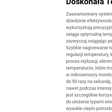
Doskonała T
Zaawansowany system 
dziedzinie efektywności
wykorzystują precyzyjn
osiąga optymalną tempe
zazwyczaj osiągając pe
Szybkie nagrzewanie 
regulacji temperatury, 
proces stylizacji, eli
temperaturze, które m
w mikrosensory monito
do 50 razy na sekundę,
nawet podczas intensyw
jest szczególnie korzy
do ułożenia typami w
wysokie ciepło potrzebn