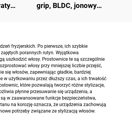
ratyną
grip, BLDC, jonowy
osów,
suszarkowo-prostownik
żny
do włosów mokrych i
suchych
zeń fryzjerskich. Po pierwsze, ich szybkie
 zajętych porannych rutyn. Wyjątkowa
ą uszkodzić włosy. Prostownice te są szczególnie
zprostować włosy przy mniejszej liczbie przejść,
e się włosów, zapewniając gładkie, bardziej
e w użytkowaniu przez dłuższy czas, a ich trwałość
stownic, które pozwalają tworzyć różne stylizacje,
możliwia płynne przesuwanie się urządzenia, a
e są w zaawansowane funkcje bezpieczeństwa,
ytanu na korozję oznacza, że urządzenia zachowują
nowe potrzeby związane ze stylizacją włosów.