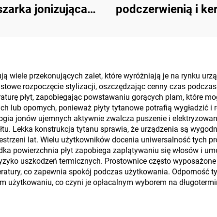
szarka jonizująca
podczerwienią i ke
DC o podwójnym
do prostowania wł
ięciu do podróży
cyfrowy, podró
 wiele przekonujących zalet, które wyróżniają je na rynku urząd
owe rozpoczęcie stylizacji, oszczędzając cenny czas podczas
aturę płyt, zapobiegając powstawaniu gorących plam, które mog
 lub opornych, ponieważ płyty tytanowe potrafią wygładzić i ro
ogia jonów ujemnych aktywnie zwalcza puszenie i elektryzowani
tu. Lekka konstrukcja tytanu sprawia, że urządzenia są wygodn
strzeni lat. Wielu użytkowników docenia uniwersalność tych pro
 Gładka powierzchnia płyt zapobiega zaplątywaniu się włosów i u
ryzyko uszkodzeń termicznych. Prostownice często wyposażon
eratury, co zapewnia spokój podczas użytkowania. Odporność t
ym użytkowaniu, co czyni je opłacalnym wyborem na długotermi