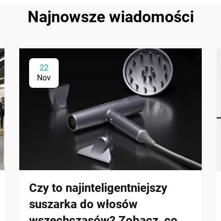
Najnowsze wiadomości
22
Nov
Czy to najinteligentniejszy
suszarka do włosów
wszechczasów? Zobacz, co