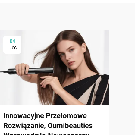
04
0
Dec
De
Innowacyjne Przełomowe
Odż
Rozwiązanie, Oumibeauties
Oum