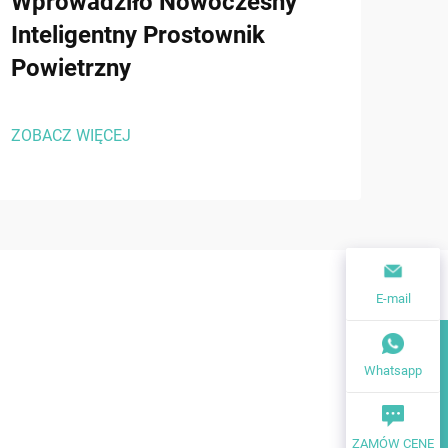
Wprowadziło Nowoczesny
Tec
Inteligentny Prostownik
pod
Powietrzny
wło
we
ZOBACZ WIĘCEJ
ZOBA
E-mail
Whatsapp
ZAMÓW CENĘ