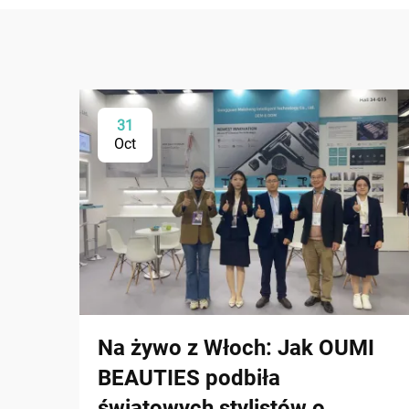
31
Oct
Na żywo z Włoch: Jak OUMI
BEAUTIES podbiła
światowych stylistów o