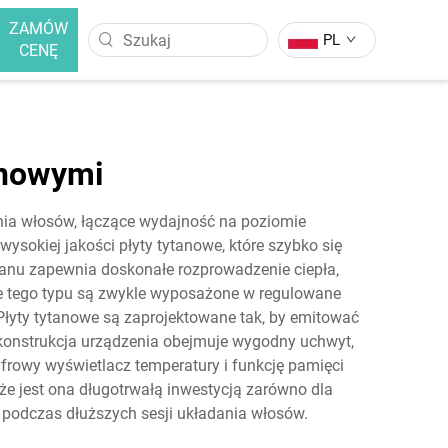
ZAMÓW
PL
CENĘ
OSÓW
SZCZOTKA DO PROSTOWANIA
WŁOSÓW
Curler Do Włosów
anowymi
Szczotka Do Prostowania Włosów
Curler Do Włosów
Z Anionami
nia włosów, łączące wydajność na poziomie
Szczotka Do Prostowania Włosów
ysokiej jakości płyty tytanowe, które szybko się
tanu zapewnia doskonałe rozprowadzenie ciepła,
e tego typu są zwykle wyposażone w regulowane
 Płyty tytanowe są zaprojektowane tak, by emitować
 konstrukcja urządzenia obejmuje wygodny uchwyt,
rowy wyświetlacz temperatury i funkcję pamięci
że jest ona długotrwałą inwestycją zarówno dla
i podczas dłuższych sesji układania włosów.