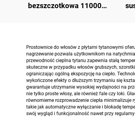
bezszczotkowa 110000
su
rpm z dyfuzorem
BL
plazmowym
nap
Prostownice do włosów z płytami tytanowymi oferują
nagrzewanie pozwala użytkownikom na natychmiast
przewodność cieplna tytanu zapewnia stałą temper
skuteczne w przypadku włosów grubszych, szorstkich
ograniczając ogólną ekspozycję na ciepło. Technol
wykończone efekty o dłuższym trzymaniu się kształ
gwarantuje utrzymanie wysokiej wydajności na prze
nie tylko proste włosy, ale również fale czy loki.
równomierne rozprowadzenie ciepła minimalizuje 
takie jak automatyczne wyłączanie i blokadę temp
swój wygląd i funkcjonalność nawet przy regularn