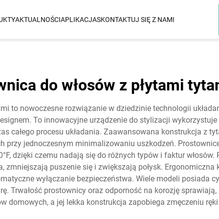
UKTY
AKTUALNOŚCI
APLIKACJA
SKONTAKTUJ SIĘ Z NAMI
PROSTOWNICA DO WŁOSÓW
CURLER DO WŁ
straight
Prostownica Do Włosów
3 W 1 Wymienny 
wnica do włosów z płytami tyt
Ceramiczna Infrared&Ionic
5 W 1 Wymienny 
Prostownica Do Włosów Tytanowa
mi to nowoczesne rozwiązanie w dziedzinie technologii układa
Infrared&Ionic
I
ignem. To innowacyjne urządzenie do stylizacji wykorzystuje w
enką
zas całego procesu układania. Zaawansowana konstrukcja z ty
ającą Na
ach przy jednoczesnym minimalizowaniu uszkodzeń. Prostownic
o
°F, dzięki czemu nadają się do różnych typów i faktur włosów.
, zmniejszają puszenie się i zwiększają połysk. Ergonomiczna
erwonym
matyczne wyłączanie bezpieczeństwa. Wiele modeli posiada cyf
. Trwałość prostownicy oraz odporność na korozję sprawiają, 
ków domowych, a jej lekka konstrukcja zapobiega zmęczeniu ręk
erwonym