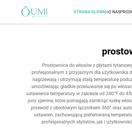
STRONA GŁÓWNA
O NAS
PROD
FEN DO WŁOSÓW
Napędzany Bernoullim Air
prosto
Suszarka Do Włosów O
Podwójnym Napięciu
Prostownica do włosów z płytami tytanowy
Suszarka Do Włosów IQ A
profesjonalnym z przyjaznym dla użytkownika des
Suszarka Do Włosów Z Ci
nagrzewają i utrzymują stałą temperaturę podc
Warstwą Termiczną Dział
umożliwiając gładkie przesuwanie się po włos
Zasadzie Promieniowania
Podczerwonego Dalekieg
ustawienia temperatury w zakresie od 240°F do 450
Suszarka Do Włosów Z
jony ujemne, które pomagają zamknąć łuskę włosa
Promieniowaniem Podcz
przewód z obrotowym łącznikiem 360° oraz auto
Dalekiego
ustawień, zachowującą preferowaną temperaturę
Suszarka Do Włosów Z
profesjonalnych stylistów, jak i użytkowni
Promieniowaniem Podcz