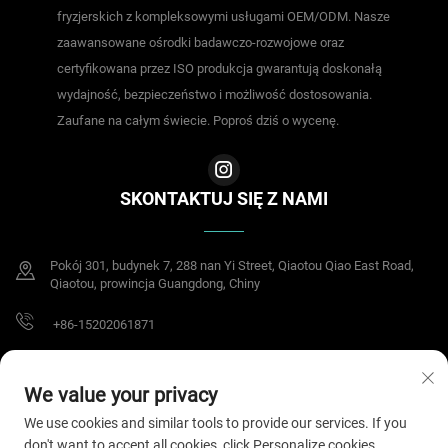
fryzjerskich z kompleksowymi usługami OEM/ODM. Nasze
zaawansowane ośrodki badawczo-rozwojowe oraz
certyfikowana przez ISO produkcja gwarantują doskonałą
wydajność, bezpieczeństwo i możliwość dostosowania.
Zaufane na całym świecie. Poproś dziś o wycenę.
SKONTAKTUJ SIĘ Z NAMI
Pokój 301, budynek 7, 288 nan Yi Street, Qiaotou Qiao East Road,
Qiaotou, prowincja Guangdong, Chiny
+86-15202061871
[email protected]
We value your privacy
We use cookies and similar tools to provide our services. If you
don't want to accept all cookies, click Personalize cookies.