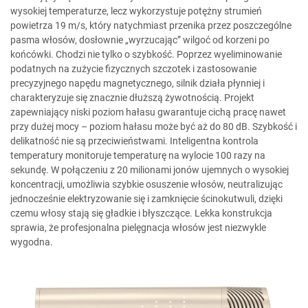
wysokiej temperaturze, lecz wykorzystuje potężny strumień
powietrza 19 m/s, który natychmiast przenika przez poszczególne
pasma włosów, dosłownie „wyrzucając” wilgoć od korzeni po
końcówki. Chodzi nie tylko o szybkość. Poprzez wyeliminowanie
podatnych na zużycie fizycznych szczotek i zastosowanie
precyzyjnego napędu magnetycznego, silnik działa płynniej i
charakteryzuje się znacznie dłuższą żywotnością. Projekt
zapewniający niski poziom hałasu gwarantuje cichą pracę nawet
przy dużej mocy – poziom hałasu może być aż do 80 dB. Szybkość i
delikatność nie są przeciwieństwami. Inteligentna kontrola
temperatury monitoruje temperaturę na wylocie 100 razy na
sekundę. W połączeniu z 20 milionami jonów ujemnych o wysokiej
koncentracji, umożliwia szybkie osuszenie włosów, neutralizując
jednocześnie elektryzowanie się i zamknięcie ścinokutwuli, dzięki
czemu włosy stają się gładkie i błyszczące. Lekka konstrukcja
sprawia, że profesjonalna pielęgnacja włosów jest niezwykle
wygodna.