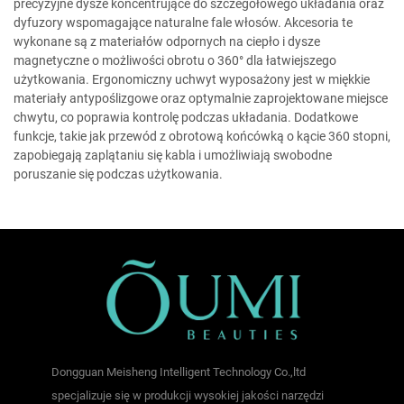
precyzyjne dysze koncentrujące do szczegółowego układania oraz
dyfuzory wspomagające naturalne fale włosów. Akcesoria te
wykonane są z materiałów odpornych na ciepło i dysze
magnetyczne o możliwości obrotu o 360° dla łatwiejszego
użytkowania. Ergonomiczny uchwyt wyposażony jest w miękkie
materiały antypoślizgowe oraz optymalnie zaprojektowane miejsce
chwytu, co poprawia kontrolę podczas układania. Dodatkowe
funkcje, takie jak przewód z obrotową końcówką o kącie 360 stopni,
zapobiegają zaplątaniu się kabla i umożliwiają swobodne
poruszanie się podczas użytkowania.
Dongguan Meisheng Intelligent Technology Co.,ltd
specjalizuje się w produkcji wysokiej jakości narzędzi