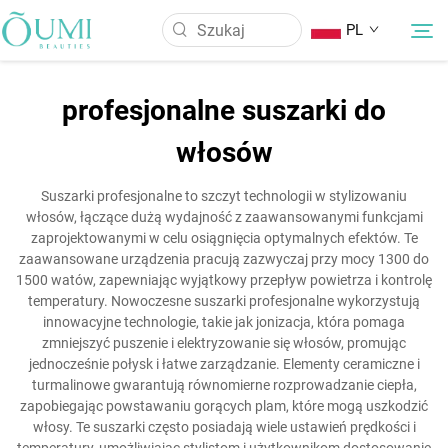
PL
profesjonalne suszarki do
O Nas
włosów
Produkty
Suszarki profesjonalne to szczyt technologii w stylizowaniu
włosów, łączące dużą wydajność z zaawansowanymi funkcjami
zaprojektowanymi w celu osiągnięcia optymalnych efektów. Te
Aktualności
zaawansowane urządzenia pracują zazwyczaj przy mocy 1300 do
1500 watów, zapewniając wyjątkowy przepływ powietrza i kontrolę
temperatury. Nowoczesne suszarki profesjonalne wykorzystują
Aplikacja
innowacyjne technologie, takie jak jonizacja, która pomaga
zmniejszyć puszenie i elektryzowanie się włosów, promując
jednocześnie połysk i łatwe zarządzanie. Elementy ceramiczne i
Skontaktuj się z nami
turmalinowe gwarantują równomierne rozprowadzanie ciepła,
zapobiegając powstawaniu gorących plam, które mogą uszkodzić
włosy. Te suszarki często posiadają wiele ustawień prędkości i