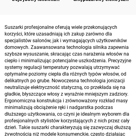
falująca z tytanu
prostownik do włosów
ceramiczny z szczotką
Suszarki profesjonalne oferują wiele przekonujących
korzyści, które uzasadniają ich zakup zarówno dla
specjalistów salonów, jak i wymagających użytkowników
domowych. Zaawansowana technologia silnika zapewnia
szybsze wysuszanie, skracając czas narażenia włosów na
ciepło i minimalizując potencjalne uszkodzenia. Precyzyjne
systemy regulacji temperatury pozwalają utrzymywać
optymalne poziomy ciepła dla różnych typów włosów, od
delikatnych po grube. Nowoczesna technologia jonizacji
neutralizuje elektryczność statyczną, co przekłada się na
gładkie, błyszczące włosy z wyraźnie mniejszym zadziory.
Ergonomiczna konstrukcja i zrównoważony rozkład masy
minimalizują obciążenie ręki i nadgarstka podczas
dłuższego użytkowania, co czyni je idealnym wyborem dla
profesjonalnych stylistów korzystających z nich przez cały
dzień. Takie suszarki charakteryzują się zazwyczaj dłuższą
żywotnością niż modele konsumenckie, często działając