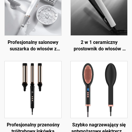
Profesjonalny salonowy
2 w 1 ceramiczny
suszarka do włosów z
prostownik do włosów z
wysoką prędkością,
keratyną i podczerwienią
składana, jonowa, daleka
podczerwień
Profesjonalny przenośny
Szybko nagrzewający się
trójtrybowy lokówka
antypożarowy elektryczny