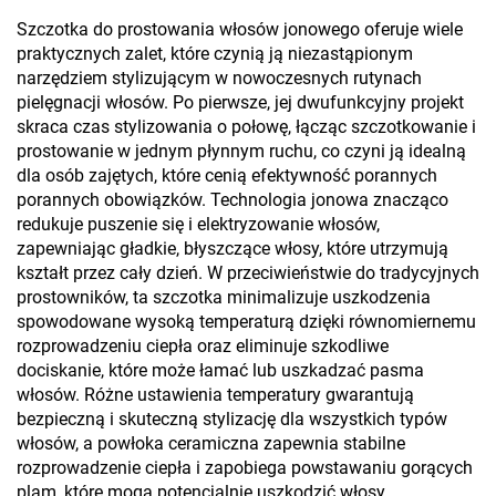
Szczotka do prostowania włosów jonowego oferuje wiele
praktycznych zalet, które czynią ją niezastąpionym
narzędziem stylizującym w nowoczesnych rutynach
pielęgnacji włosów. Po pierwsze, jej dwufunkcyjny projekt
skraca czas stylizowania o połowę, łącząc szczotkowanie i
prostowanie w jednym płynnym ruchu, co czyni ją idealną
dla osób zajętych, które cenią efektywność porannych
porannych obowiązków. Technologia jonowa znacząco
redukuje puszenie się i elektryzowanie włosów,
zapewniając gładkie, błyszczące włosy, które utrzymują
kształt przez cały dzień. W przeciwieństwie do tradycyjnych
prostowników, ta szczotka minimalizuje uszkodzenia
spowodowane wysoką temperaturą dzięki równomiernemu
rozprowadzeniu ciepła oraz eliminuje szkodliwe
dociskanie, które może łamać lub uszkadzać pasma
włosów. Różne ustawienia temperatury gwarantują
bezpieczną i skuteczną stylizację dla wszystkich typów
włosów, a powłoka ceramiczna zapewnia stabilne
rozprowadzenie ciepła i zapobiega powstawaniu gorących
plam, które mogą potencjalnie uszkodzić włosy.