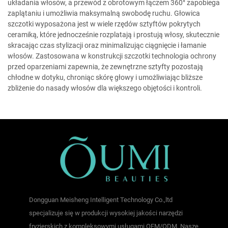
układania włosów, a przewód z obrotowym łączem 360° zapobiega
zaplątaniu i umożliwia maksymalną swobodę ruchu. Głowica
szczotki wyposażona jest w wiele rzędów sztyftów pokrytych
ceramiką, które jednocześnie rozplatają i prostują włosy, skutecznie
skracając czas stylizacji oraz minimalizując ciągnięcie i łamanie
włosów. Zastosowana w konstrukcji szczotki technologia ochrony
przed oparzeniami zapewnia, że zewnętrzne sztyfty pozostają
chłodne w dotyku, chroniąc skórę głowy i umożliwiając bliższe
zbliżenie do nasady włosów dla większego objętości i kontroli.
Dongguan Meisheng Intelligent Technology Co.,ltd
specjalizuje się w produkcji wysokiej jakości narzędzi
fryzjerskich z kompleksowymi usługami OEM/ODM. Nasze