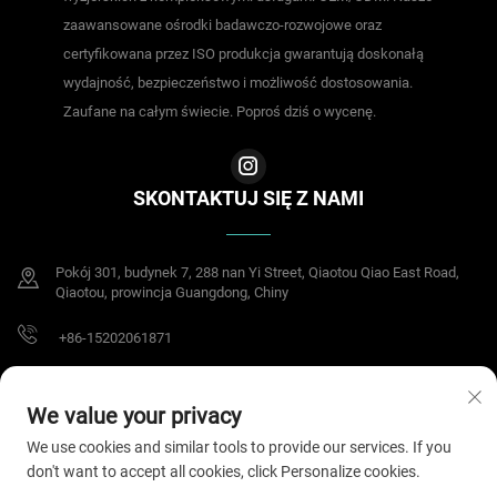
zaawansowane ośrodki badawczo-rozwojowe oraz
certyfikowana przez ISO produkcja gwarantują doskonałą
wydajność, bezpieczeństwo i możliwość dostosowania.
Zaufane na całym świecie. Poproś dziś o wycenę.
SKONTAKTUJ SIĘ Z NAMI
Pokój 301, budynek 7, 288 nan Yi Street, Qiaotou Qiao East Road,
Qiaotou, prowincja Guangdong, Chiny
+86-15202061871
[email protected]
We value your privacy
We use cookies and similar tools to provide our services. If you
don't want to accept all cookies, click Personalize cookies.
Copyright © 2025 Dongguan Meisheng Intelligent Technology Co.,Ltd. Wszelkie