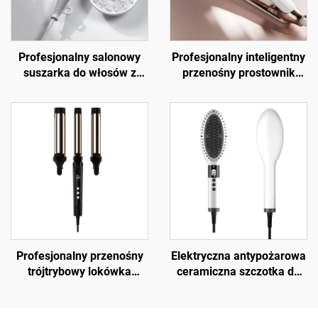
Profesjonalny salonowy
Profesjonalny inteligentny
suszarka do włosów z
przenośny prostownik
wysoką prędkością,
tytanowy z keratyną
składana, jonowa, daleka
podczerwień
Profesjonalny przenośny
Elektryczna antypożarowa
trójtrybowy lokówka
ceramiczna szczotka do
falująca z tytanu
prostowania włosów z
jonami ujemnymi