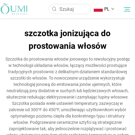
PL
szczotka jonizująca do
O Nas
prostowania włosów
Produkty
Szczotka do prostowania włosów jonowego to rewolucyjny postęp
w technologii układania włosów, łączący możliwości prostujące
tradycyjnych prostownic z delikatnym działaniem standardowej
Aktualności
szczotki do włosów. To nowoczesne urządzenie wykorzystuje
technologię jonową do emitowania jonów ujemnych, które
neutralizują jony dodatnie w suchych lub kędzierzawych włosach,
Aplikacja
skutecznie redukując elektryzowanie i zamykając łupiny włosowe.
Szczotka posiada wiele ustawień temperatury, zazwyczaj w
zakresie od 300°F do 450°F, umożliwiając użytkownikom wybór
Skontaktuj się z nami
optymalnego poziomu ciepła dla konkretnego typu i struktury
włosów. Podgrzewane ceramiczne sztyfci są strategicznie
zaprojektowane tak, aby jednocześnie rozplątywać i prostować