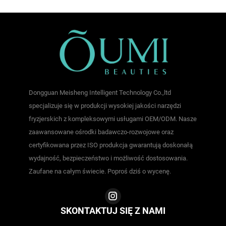
Dongguan Meisheng Intelligent Technology Co.,ltd
specjalizuje się w produkcji wysokiej jakości narzędzi
fryzjerskich z kompleksowymi usługami OEM/ODM. Nasze
zaawansowane ośrodki badawczo-rozwojowe oraz
certyfikowana przez ISO produkcja gwarantują doskonałą
wydajność, bezpieczeństwo i możliwość dostosowania.
Zaufane na całym świecie. Poproś dziś o wycenę.
SKONTAKTUJ SIĘ Z NAMI