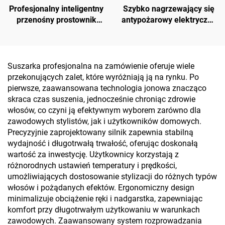
Profesjonalny inteligentny
Szybko nagrzewający się
przenośny prostownik
antypożarowy elektryczny
tytanowy z keratyną
prostownik do włosów
ceramiczny z szczotką
Suszarka profesjonalna na zamówienie oferuje wiele
przekonujących zalet, które wyróżniają ją na rynku. Po
pierwsze, zaawansowana technologia jonowa znacząco
skraca czas suszenia, jednocześnie chroniąc zdrowie
włosów, co czyni ją efektywnym wyborem zarówno dla
zawodowych stylistów, jak i użytkowników domowych.
Precyzyjnie zaprojektowany silnik zapewnia stabilną
wydajność i długotrwałą trwałość, oferując doskonałą
wartość za inwestycję. Użytkownicy korzystają z
różnorodnych ustawień temperatury i prędkości,
umożliwiających dostosowanie stylizacji do różnych typów
włosów i pożądanych efektów. Ergonomiczny design
minimalizuje obciążenie ręki i nadgarstka, zapewniając
komfort przy długotrwałym użytkowaniu w warunkach
zawodowych. Zaawansowany system rozprowadzania