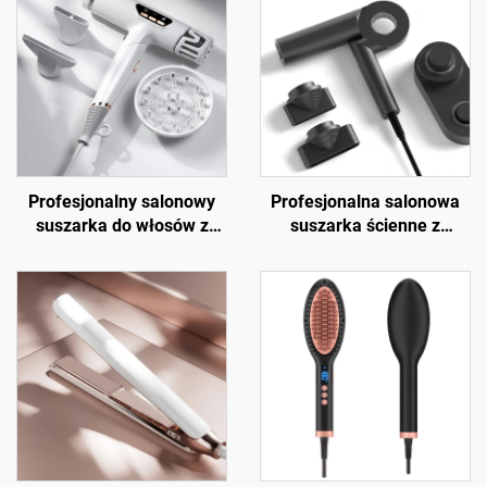
Profesjonalny salonowy
Profesjonalna salonowa
suszarka do włosów z
suszarka ścienne z
wysoką prędkością,
długofalową
składana, jonowa, daleka
podczerwienią, 110000
podczerwień
obr./min,
wysokoprędkościowa
BLDC