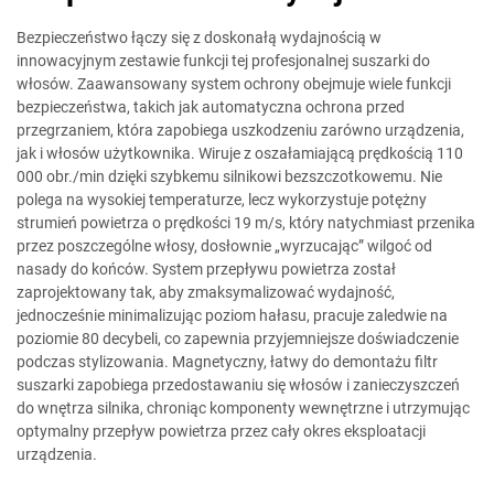
Bezpieczeństwo łączy się z doskonałą wydajnością w
innowacyjnym zestawie funkcji tej profesjonalnej suszarki do
włosów. Zaawansowany system ochrony obejmuje wiele funkcji
bezpieczeństwa, takich jak automatyczna ochrona przed
przegrzaniem, która zapobiega uszkodzeniu zarówno urządzenia,
jak i włosów użytkownika. Wiruje z oszałamiającą prędkością 110
000 obr./min dzięki szybkemu silnikowi bezszczotkowemu. Nie
polega na wysokiej temperaturze, lecz wykorzystuje potężny
strumień powietrza o prędkości 19 m/s, który natychmiast przenika
przez poszczególne włosy, dosłownie „wyrzucając” wilgoć od
nasady do końców. System przepływu powietrza został
zaprojektowany tak, aby zmaksymalizować wydajność,
jednocześnie minimalizując poziom hałasu, pracuje zaledwie na
poziomie 80 decybeli, co zapewnia przyjemniejsze doświadczenie
podczas stylizowania. Magnetyczny, łatwy do demontażu filtr
suszarki zapobiega przedostawaniu się włosów i zanieczyszczeń
do wnętrza silnika, chroniąc komponenty wewnętrzne i utrzymując
optymalny przepływ powietrza przez cały okres eksploatacji
urządzenia.