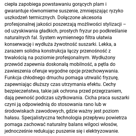
ciepła zapobiega powstawaniu gorących plam i
gwarantuje równomierne suszenie, zmniejszając ryzyko
uszkodzeń termicznych. Dołączone akcesoria
profesjonalnej jakości poszerzają możliwości stylizacji –
od uzyskiwania gładkich, prostych fryzur po podkreślanie
naturalnych fal. System wymiennego filtra ułatwia
konserwację i wydłuża żywotność suszarki. Lekka, a
zarazem solidna konstrukcja łączy przenośność z
trwałością na poziomie profesjonalnym. Wydłużony
przewód zapewnia doskonałą mobilność, a pętla do
zawieszenia oferuje wygodne opcje przechowywania.
Funkcja chłodnego dmuchu pomaga utrwalić fryzurę,
zapewniając dłuższy czas utrzymania efektu. Cechy
bezpieczeństwa, takie jak ochrona przed przegrzaniem,
dają pewność podczas użytkowania. Cicha praca suszarki
czyni ją odpowiednią do stosowania rano lub w
środowiskach zawodowych, gdzie ważny jest poziom
hałasu. Specjalistyczna technologia przepływu powietrza
pomaga zachować naturalny balans wilgoci włosów,
jednocześnie redukując puszenie się i elektryzowanie.