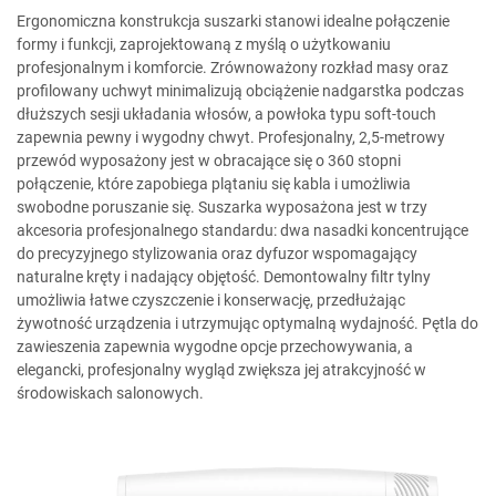
Ergonomiczna konstrukcja suszarki stanowi idealne połączenie
formy i funkcji, zaprojektowaną z myślą o użytkowaniu
profesjonalnym i komforcie. Zrównoważony rozkład masy oraz
profilowany uchwyt minimalizują obciążenie nadgarstka podczas
dłuższych sesji układania włosów, a powłoka typu soft-touch
zapewnia pewny i wygodny chwyt. Profesjonalny, 2,5-metrowy
przewód wyposażony jest w obracające się o 360 stopni
połączenie, które zapobiega plątaniu się kabla i umożliwia
swobodne poruszanie się. Suszarka wyposażona jest w trzy
akcesoria profesjonalnego standardu: dwa nasadki koncentrujące
do precyzyjnego stylizowania oraz dyfuzor wspomagający
naturalne kręty i nadający objętość. Demontowalny filtr tylny
umożliwia łatwe czyszczenie i konserwację, przedłużając
żywotność urządzenia i utrzymując optymalną wydajność. Pętla do
zawieszenia zapewnia wygodne opcje przechowywania, a
elegancki, profesjonalny wygląd zwiększa jej atrakcyjność w
środowiskach salonowych.