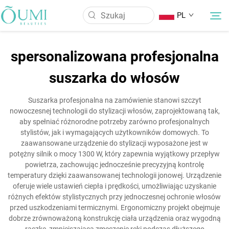
PL
spersonalizowana profesjonalna
O Nas
suszarka do włosów
Produkty
Suszarka profesjonalna na zamówienie stanowi szczyt
nowoczesnej technologii do stylizacji włosów, zaprojektowaną tak,
aby spełniać różnorodne potrzeby zarówno profesjonalnych
Aktualności
stylistów, jak i wymagających użytkowników domowych. To
zaawansowane urządzenie do stylizacji wyposażone jest w
potężny silnik o mocy 1300 W, który zapewnia wyjątkowy przepływ
Aplikacja
powietrza, zachowując jednocześnie precyzyjną kontrolę
temperatury dzięki zaawansowanej technologii jonowej. Urządzenie
oferuje wiele ustawień ciepła i prędkości, umożliwiając uzyskanie
Skontaktuj się z nami
różnych efektów stylistycznych przy jednoczesnej ochronie włosów
przed uszkodzeniami termicznymi. Ergonomiczny projekt obejmuje
dobrze zrównoważoną konstrukcję ciała urządzenia oraz wygodną