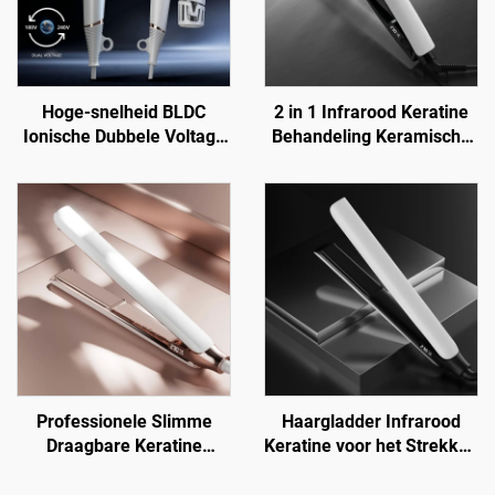
Hoge-snelheid BLDC
2 in 1 Infrarood Keratine
Ionische Dubbele Voltage
Behandeling Keramische
Haardroger voor Reizen
Haargladder
Professionele Slimme
Haargladder Infrarood
Draagbare Keratine
Keratine voor het Strekken
Titanium Elektrische
van Haren Digitale
Haargladder
Reisversie