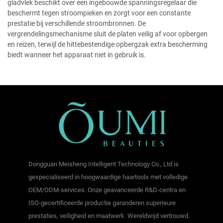
gladvlek beschikt over een ingebouwde spanningsregelaar die
beschermt tegen stroompieken en zorgt voor een constante
prestatie bij verschillende stroombronnen. De
vergrendelingsmechanisme sluit de platen veilig af voor opbergen
en reizen, terwijl de hittebestendige opbergzak extra bescherming
biedt wanneer het apparaat niet in gebruik is.
Dongguan Meisheng Intelligent Technology Co., Ltd is
gespecialiseerd in hoogwaardige haartools met volledige
OEM/ODM-services. Onze geavanceerde R&D-centra en
ISO-gecertificeerde productie garanderen superieure
prestaties, veiligheid en maatwerk. Wereldwijd vertrouwd.