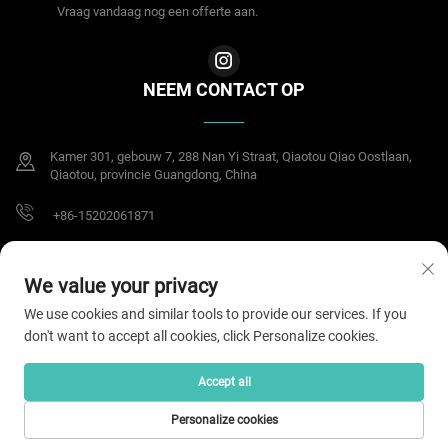
Vraag vandaag nog een offerte aan.
NEEM CONTACT OP
Kamer 301, gebouw 7, 288 Nan Yi Straat, Qiaotou Qiao Oostlaan,
Qiaotou, provincie Guangdong, China
+86-15202061871
[email protected]
We value your privacy
We use cookies and similar tools to provide our services. If you
don't want to accept all cookies, click Personalize cookies.
Copyright © 2025 Dongguan Meisheng Intelligent Technology Co.,Ltd. Alle
rechten voorbehouden.
Privacybeleid
Accept all
Personalize cookies
HOMEPAGE
PRODUCTEN
E-MAIL
TEL