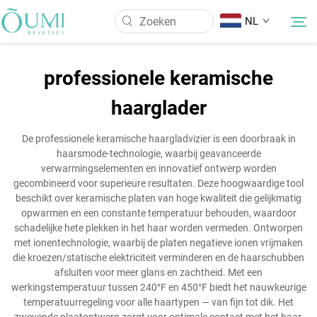
NL
professionele keramische
Over Ons
haarglader
Producten
De professionele keramische haargladvizier is een doorbraak in
haarsmode-technologie, waarbij geavanceerde
verwarmingselementen en innovatief ontwerp worden
Nieuws
gecombineerd voor superieure resultaten. Deze hoogwaardige tool
beschikt over keramische platen van hoge kwaliteit die gelijkmatig
opwarmen en een constante temperatuur behouden, waardoor
Toepassing
schadelijke hete plekken in het haar worden vermeden. Ontworpen
met ionentechnologie, waarbij de platen negatieve ionen vrijmaken
die kroezen/statische elektriciteit verminderen en de haarschubben
Neem Contact Op
afsluiten voor meer glans en zachtheid. Met een
werkingstemperatuur tussen 240°F en 450°F biedt het nauwkeurige
temperatuurregeling voor alle haartypen — van fijn tot dik. Het