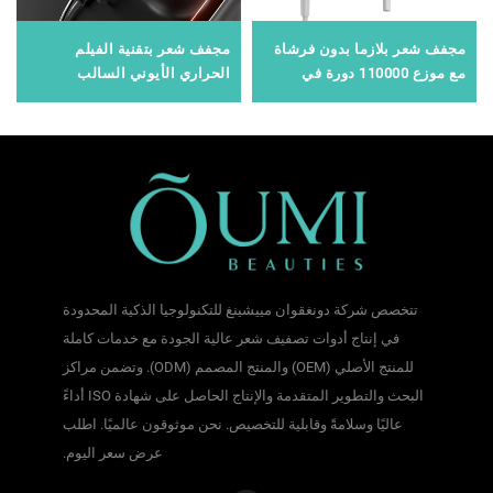
مجفف شعر بلازما بدون فرشاة
مجفف شعر بتقنية الفيلم
مع موزع 110000 دورة في
الحراري الأيوني السالب
الدقيقة
السيراميكي بالأشعة تحت
الحمراء البعيدة
تتخصص شركة دونغقوان مييشينغ للتكنولوجيا الذكية المحدودة
في إنتاج أدوات تصفيف شعر عالية الجودة مع خدمات كاملة
للمنتج الأصلي (OEM) والمنتج المصمم (ODM). وتضمن مراكز
البحث والتطوير المتقدمة والإنتاج الحاصل على شهادة ISO أداءً
عاليًا وسلامةً وقابلية للتخصيص. نحن موثوقون عالميًا. اطلب
عرض سعر اليوم.