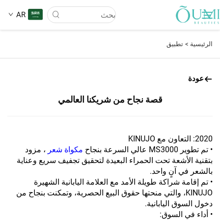
AR
الرئيسية >
تطبيق
من نحن
عودة
المنتجات
قصة نجاح من شريكنا العالمي
الأخبار
2020: التعاون مع KINUJO
• تم تطوير MS3000 عالي السرعة بنجاح
مكواة شعر
، مزود
تطبيق
بتقنية الأشعة تحت الحمراء البعيدة لتحقيق تجفيف سريع وعناية
بالشعر في آنٍ واحد.
• تم إقامة شراكة طويلة الأمد مع العلامة اليابانية الشهيرة
الأسئلة الشائعة
KINUJO، والتي منحتها حقوق البيع الحصرية، وتمكنت بنجاح من
دخول السوق اليابانية.
اتصل بنا
• أداء في السوق: