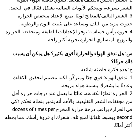
الشعر بسرعة، وتتحكم الأيونات السالبة بشكل فعّال في التجعد.
3. الشعر التالف/المعالج لونيًا: يمنع الإعداد منخفض الحرارة
حدوث مزيد من التلف ويساعد على تثبيت اللون والرطوبة.
4. فروة رأس حساسة: توفر الإعدادات اللطيفة ومنخفضة الحرارة
والتوزيع المتساوي للحرارة تجربة أكثر راحة.
س: هل تدفق الهواء والحرارة أقوى بكثير؟ هل يمكن أن يسبب
ذلك حرقًا؟
ج: هذه فكرة خاطئة شائعة.
1. تدفق الهواء: قوي جدًا ومتركّز، لكنه مصمم لتحقيق الكفاءة
وعادةً ما يشعرك بنسمة هواء مريحة.
2. الحرارة: نظرًا لكفاءته، غالبًا ما يعمل عند درجات حرارة أقل
من مجففات الشعر التقليدية. والأهم أنه يتميز بنظام تحكم ذكي
في الحرارة يراقب درجة حرارة المخرج dozens of times per
second ويضبط تلقائيًا لمنع تلف شعرك أو فروة رأسك، مما يجعله
أكثر أمانًا.