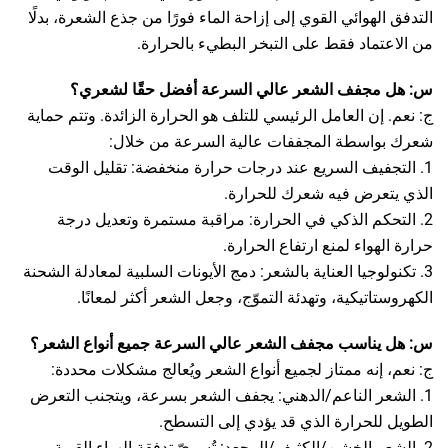
التدفق الهوائي القوي إلى إزاحة الماء فورًا من جذع الشعرة، بدلًا
من الاعتماد فقط على التبخر البطيء بالحرارة.
س: هل مجفف الشعر عالي السرعة أفضل حقًا لشعري؟
ج: نعم. إن العامل الرئيسي للتلف هو الحرارة الزائدة. وتتم حماية
شعرك بواسطة المجففات عالية السرعة من خلال:
1. التجفيف السريع عند درجات حرارة منخفضة: تقليل الوقت
الذي يتعرض فيه شعرك للحرارة.
2. التحكم الذكي في الحرارة: مراقبة مستمرة وتعديل درجة
حرارة الهواء لمنع ارتفاع الحرارة.
3. تكنولوجيا العناية بالشعر: دمج الأيونات السلبية لمعادلة الشحنة
الكهروستاتيكية، وتهدئة التموّج، وجعل الشعر أكثر لمعانًا.
س: هل يناسب مجفف الشعر عالي السرعة جميع أنواع الشعر؟
ج: نعم، إنه ممتاز لجميع أنواع الشعر ويُعالج مشكلات محددة:
1. الشعر الناعم/الدهني: يجفف الشعر بسرعة، ويتجنب التعرض
الطويل للحرارة الذي قد يؤدي إلى التسطح.
2. الشعر الخشن/الكثيف/المجعد: تُسويّ تدفقة الهواء القوية