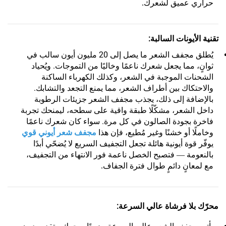
حراري عميق لشعرك.
تقنية الأيونات السالبة:
يُطلق مجفف الشعر ما يصل إلى 20 مليون أيون سالب في
ثوانٍ، مما يجعل شعرك ناعمًا وخاليًا من التموجات. ويُحياد
الشحنات الموجبة في الشعر، وكذلك الكهرباء الساكنة
والاحتكاك بين أطراف الشعر، مما يمنع التجعد والتشابك.
بالإضافة إلى ذلك، يجذب مجفف الشعر جزيئات الرطوبة
داخل الشعر، مشكّلًا طبقة واقية على سطحه، ليمنحك تجربة
فاخرة بجودة الصالون في كل مرة.
سواء كان شعرك ناعمًا
وخاملًا أو خشنًا وغير مُطيع، فإن هذا
مجفف شعر أيوني قوي
يوفّر قوة أيونية هائلة تجعل التجفيف السريع لا يُضحّي أبدًا
بالنعومة — فتصبح الخصل ناعمة فور الانتهاء من التجفيف،
مع لمعانٍ دائمٍ طوال فترة الجفاف.
محرّك بلا فرشاة عالي السرعة: