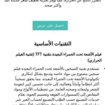
الضرر الناتج عن الحرارة، مما يوفر تجربة تجفيف شعر جديدة كليًا
وأكثر صحة.
احصل على عرض
أسعار
التقنيات الأساسية
فيلم الأشعة تحت الحمراء البعيدة بتقنية TFT (تقنية الفيلم
الحراري):
تستخدم تقنية التسخين بالأشعة تحت الحمراء البعيدة فيلم
تسخين مصنوع من مواد خاصة وتدمج بشكل ابتكاري
تكنولوجيا الأشعة تحت الحمراء البعيدة، مما يحقق تسخيناً
أكثر انتظاماً وأماناً وفعالية، إلى جانب تحسين كبير لنعومة
الشعر ولمعانه وصحته العامة.
من تشطيبات الألواح ومواد
المقابض إلى إكسسوارات الفوهة وتصميم العبوة، نقدّم
خدمات التصنيع حسب الطلب/التصنيع لحساب الغير عبر
سلسلة التوريد الكاملة، ما يمنحك جفافًا احترافيًّا يتفوّق من