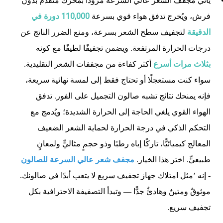
يأتي مجفف الشعر عالي السرعة مزودًا بمحرك متقدم بدون
فرش، ويُخرج تدفق هواء قوي بسرعة
110,000 دورة في
الدقيقة
لتجفيف سطح الشعر بسرعة، ومنع الضرر الناتج عن
درجات الحرارة المرتفعة. ويضمن تجفيفًا لطيفًا مع كونه
بثلاث مرات أسرع
أكثر كفاءة من مجففات الشعر التقليدية.
سواء كنت مستعجلًا أو تحتاج فقط إلى لمسة نهائية سريعة،
فإنه يمنحك نتائج تشبه صالون التجميل على الفور.
تدفق
الهواء القوي يلغي الحاجة إلى الحرارة الشديدة؛ ويُدمج مع
التحكم الذكي في درجة الحرارة لحماية الشعر الضعيف
المعالج كيميائيًّا، تاركًا إياه رطبًا وذو حجمٍ مثاليٍّ ولمعانٍ
طبيعيٍّ. اختر هذا الخيار.
مجفف شعر عالي السرعة للصالون
- إنه
’
مثل امتلاك جهاز تجفيف سريع لا يتعب أبدًا في صالونك.
موثوقٌ ومتينٌ وهادئٌ جدًّا — وتبدأ التصفيفة الاحترافية بكل
تجفيف سريع.