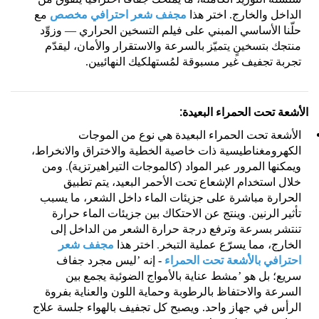
الداخل والخارج. اختر هذا
مجفف شعر احترافي مخصص
مع
حلّنا الأساسي المبني على فيلم التسخين الحراري — وزوِّد
منتجك بتسخينٍ يتميّز بالسرعة والاستقرار والأمان، ليقدّم
تجربة تجفيف غير مسبوقة لمُستهلكيك النهائيين.
الأشعة تحت الحمراء البعيدة:
الأشعة تحت الحمراء البعيدة هي نوع من الموجات
الكهرومغناطيسية ذات خاصية الخطية والاختراق والانخراط،
ويمكنها المرور عبر المواد (كالموجات التيراهيرتزية). ومن
خلال استخدام الإشعاع تحت الأحمر البعيد، يتم تطبيق
الحرارة مباشرة على جزيئات الماء داخل الشعر، ما يسبب
تأثير الرنين. وينتج عن الاحتكاك بين جزيئات الماء حرارة
تنتشر بسرعة وترفع درجة حرارة الشعر من الداخل إلى
الخارج، مما يسرّع عملية التبخر.
اختر هذا
مجفف شعر
احترافي بالأشعة تحت الحمراء
- إنه
’
ليس مجرد جفاف
سريع؛ بل هو
’
مشط عناية بالأمواج الضوئية يجمع بين
السرعة والاحتفاظ بالرطوبة وحماية اللون والعناية بفروة
الرأس في جهاز واحد. ويصبح كل تجفيف بالهواء جلسة علاج