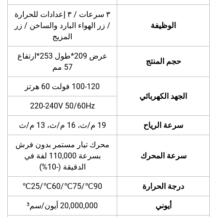
٣ سرعات / ٣ إعدادات للحرارة
الوظيفة
/ زر الهواء البارد والساخن / زر
المزيج
عرض 209*طول 253*ارتفاع
حجم المنتج
57 مم
100-120 فولت 60 هرتز
الجهد الكهربائي
220-240V 50/60Hz
سرعة الرياح
19 م/ث، 16 م/ث، 13 م/ث
محرك تيار مستمر بدون فرش
سرعة المحرك
بسرعة 110,000 لفة في
الدقيقة (-10%)
درجة الحرارة
90℃/75℃/60℃/25℃
أيوني
20,000,000 أيون/سم³