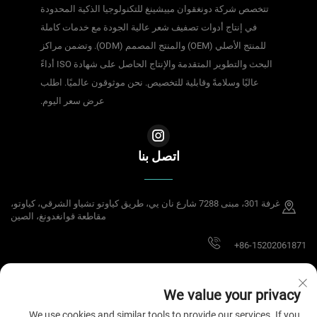
تتخصص شركة دونغقوان مييشينغ للتكنولوجيا الذكية المحدودة
في إنتاج أدوات تصفيف شعر عالية الجودة مع خدمات كاملة
للمنتج الأصلي (OEM) والمنتج المصمم (ODM). وتضمن مراكز
البحث والتطوير المتقدمة والإنتاج الحاصل على شهادة ISO أداءً
عاليًا وسلامةً وقابلية للتخصيص. نحن موثوقون عالميًا. اطلب
عرض سعر اليوم.
اتصل بنا
غرفة 301، مبنى 7288 شارع نان يي، طريق كياوتو تشياو الشرقي، كياوتو،
مقاطعة قوانغدونغ، الصين
+86-15202061871
[email protected]
We value your privacy
We use cookies and similar tools to provide our services. If you