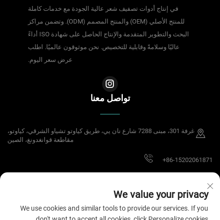
في إنتاج أدوات تصفيف شعر عالية الجودة مع خدمات كاملة
للمنتج الأصلي (OEM) والمنتج المصمم (ODM). وتضمن مراكز
البحث والتطوير المتقدمة والإنتاج الحاصل على شهادة ISO أداءً
عاليًا وسلامةً وقابلية للتخصيص. نحن موثوقون عالميًا. اطلب
عرض سعر اليوم.
تواصل معنا
غرفة 301، مبنى 7288 شارع نان يي، طريق كياوتو تشياو الشرقي، كياوتو،
مقاطعة قوانغدونغ، الصين
+86-15202061871
[email protected]
We value your privacy
We use cookies and similar tools to provide our services. If you
don't want to accept all cookies, click Personalize cookies.