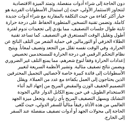
دون الحاجة إلى شراء أدوات منفصلة. وتمتد الميزة الاقتصادية
لتتجاوز الاستثمار الأولي، حيث إن استبدال الأسطوانات الفردية هو
خيار أكثر كفاءة من حيث التكلفة بالمقارنة مع شراء أدوات جديدة
كاملة. وتضمن تقنية التسخين المتطورة الحفاظ على درجة حرارة
ثابتة طوال جلسات التصفيف، مما يؤدي إلى تجعيدات تدوم لفترة
أطول وتقليل الوقت المستغرق في التصفيف. كما تساعد تقنية
الطلاء الخزفي أو التورمالين في حماية الشعر من التلف الناتج عن
الحرارة، وفي الوقت نفسه تقلل من التجعد وتضيف لمعاناً. ويتيح
نظام التحكم الرقمي في درجة الحرارة للمستخدمين تخصيص
إعدادات الحرارة وفقاً لنوع شعرهم، مما يمنع التلف غير الضروري
ويضمن نتائج تصفيف مثالية. وتشير الأنظمة السريعة لتغيير
الأسطوانات إلى فائدة كبيرة خاصة لأخصائيي التجميل المحترفين
الذين يحتاجون إلى العمل بكفاءة مع عدد من العملاء. ويقلل
التصميم الخفيف الوزن والمقبض المريح من إجهاد اليد أثناء
الاستخدام الطويل، في حين يمنع الكابل الدوار عالي الجودة
التشابك ويسهل التصفيف المريح بأي زاوية. وتجعل ميزة الجهد
العالمي من هذه الأداة رفيقاً مثالياً للسفر الدولي، حيث تُلغى
الحاجة إلى محولات الجهد أو أدوات تصفيف منفصلة عند السفر
إلى الخارج.