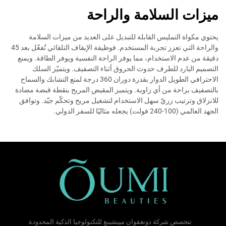
ميزات السلامة والراحة
يحتوي مكواة التمليس القابلة للتبديل على العديد من ميزات السلامة
والراحة التي تعزز تجربة المستخدم. فوظيفة الإيقاف التلقائي تُفعّل بعد 45
دقيقة من عدم الاستخدام، مما يوفر الراحة النفسية ويوفر الطاقة. ويمنع
التصميم البارد للطرف حدوث الحروق أثناء التصفيف. ويتميّز السلك
الاحترافي الطويل الدوار بقدرة دوران 360 درجة لمنع التشابك والسماح
بالتصفيف براحة من أي زاوية. ويتميز المقبض المريح بنقطة قبضة مضادة
للانزلاق وترتيب زريّ سهل الاستخدام لتشغيل مريح وتحكّم جيّد. وتوافق
الجهد العالمي (100-240 فولت) يجعله مثاليًا للسفر الدولي.
تتخصص شركة دونغقوان مييشينغ للتكنولوجيا الذكية المحدودة