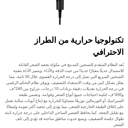
تكنولوجيا حرارية من الطراز
الاحترافي
يُعد النظام المتقدم للتسخين المدمج في مكواة تجعيد الشعر القابلة
للاستبدال حديثًا معيارًا جديدًا من حيث الدقة والأداء. ويتميز الأداة بتقنية
التسخين السريع التي تصل إلى درجة الحرارة القصوى خلال 30 ثانية، مما
يقلل بشكل كبير من وقت الاستعداد للتصفيف. ويوفر نظام التحكم الرقمي
في درجة الحرارة تعديلات دقيقة بزيادات 10 درجات، تتراوح بين 240°ف
و450°ف، لتلبية احتياجات جميع أنواع الشعر وقوامه. وتضمن طبقة
السيراميك أو التورمالين توزيعًا متساويًا للحرارة مع إنتاج أيونات سالبة تعمل
على إغلاق الطبقة الخارجية للشعر، مما يؤدي إلى تجعيد أكثر نعومة ولمعانًا
مع تقليل التجعد. كما يحافظ العنصر الساخن الداخلي على درجة حرارة ثابتة
طوال جلسة التصفيف، ويمنع حدوث مناطق ساخنة قد تؤدي إلى تلف
الشعر.