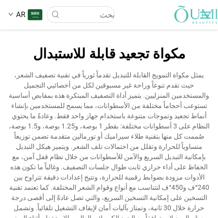
AR
مكواة تجعيد قابلة للاستبدال
عن الشركة
يمثل مكواة التمويج القابلة للتبديل تقدماً ثورياً في تقنية تصفيف الشعر،
حيث تقدم تنوعاً وراحة غير مسبوقين لكل من أخصائيي التجميل
المنتجات
والمستخدمين المنزليين. يتميز أداة التصفيف المبتكرة هذه بمقابض أساسية
تستوعب أحجاماً مختلفة من الأسطوانات، مما يسمح للمستخدمين بإنشاء
أنماط تجعيد وتموجات متنوعة باستخدام جهاز واحد فقط. وعادةً ما يحتوي
الأخبار
النظام على 3 أسطوانات مختلفة: بقطر 1 بوصة، و1.25 بوصة، و1.5 بوصة،
صُممت كل منها بتقنية طلاء سيراميك أو تورمالين متقدمة تضمن توزيعاً
متساوياً للحرارة وتقلل من احتمالات تلف الشعر. ويتميز هيكل التبديل
تطبيق
بإمكانية التبديل السريع والآمن للأسطوانات من خلال نظام قفل آمن، مع
الحفاظ على أداء حراري ثابت طوال جلسات التصفيف. وغالباً ما تكون هذه
الأدوات مزودة بضوابط رقمية للحرارة، وتتيح إعدادات دقيقة تتراوح بين
اتصل بنا
240°ف و450°ف لتتناسب مع أنواع وقوام الشعر المختلفة. كما تعتمد تقنية
التسخين على إمكانية التسخين السريع، والتي تصل عادةً إلى أقصى درجة
حرارة خلال 30 ثانية، وتمتاز بآليات أمان لإيقاف التشغيل تلقائياً. وتشمل