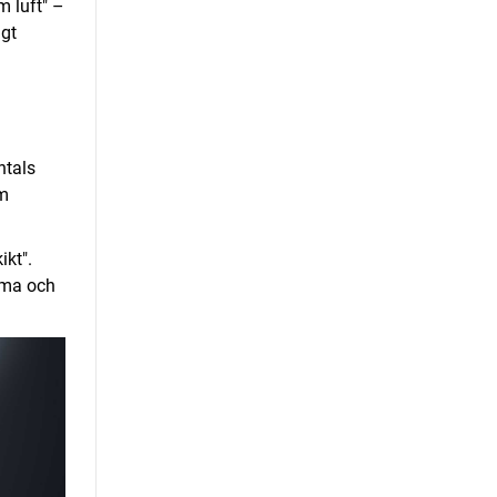
m luft" –
igt
ntals
om
ikt".
amma och