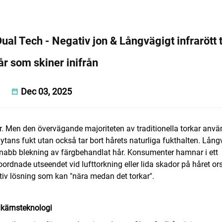
al Tech - Negativ jon & Långvägigt infrarött 
år som skiner inifrån
Dec 03, 2025
er. Men den övervägande majoriteten av traditionella torkar anvä
tans fukt utan också tar bort hårets naturliga fukthalten. Lång
ch snabb blekning av färgbehandlat hår. Konsumenter hamnar i ett
ordnade utseendet vid lufttorkning eller lida skador på håret o
tiv lösning som kan "nära medan det torkar".
lkärnsteknologi