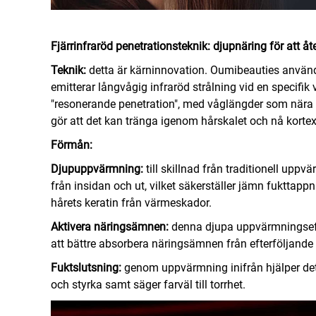
Fjärrinfraröd penetrationsteknik: djupnäring för att åter
Teknik:
detta är kärninnovation. Oumibeauties anvä
emitterar långvågig infraröd strålning vid en specifik
"resonerande penetration", med våglängder som nära m
gör att det kan tränga igenom hårskalet och nå korte
Förmån:
Djupuppvärmning:
till skillnad från traditionell upp
från insidan och ut, vilket säkerställer jämn fukttap
hårets keratin från värmeskador.
Aktivera näringsämnen:
denna djupa uppvärmningseffe
att bättre absorbera näringsämnen från efterföljande 
Fuktslutsning:
genom uppvärmning inifrån hjälper det 
och styrka samt säger farväl till torrhet.