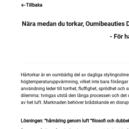
Tillbaka
Nära medan du torkar, Oumibeauties Du
- För h
Hårtorkar är en oumbärlig del av dagliga stylingrutin
högtemperaturuppvärmning, vilket inte bara förångar y
användning leder till torrhet, fluffighet, sprödhet o
dilemma: tvingas utstå den långa processen och det o
av het luft. Marknaden behöver brådskande en disrup
Lösningen:
“
hårnäring genom luft
”
filosofi och dubbe