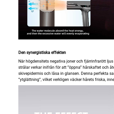
Den synergistiska effekten
När högdensitets negativa joner och fjärrinfrarött lj
strålar verkar inifrån för att ”öppna” hårskaftet och å
skivepidermis och låsa in glansen. Denna perfekta s
”ytglättning”, vilket verkligen väcker hårets friska, i