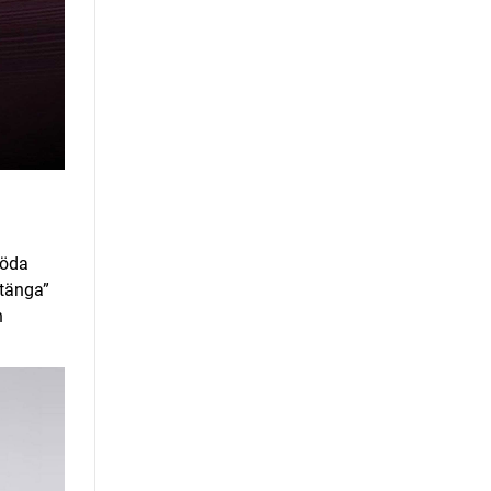
röda
stänga”
h