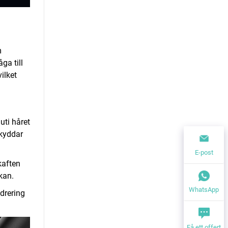
m
ga till
ilket
uti håret
skyddar
E-post
kaften
kan.
WhatsApp
ydrering
Få ett offert