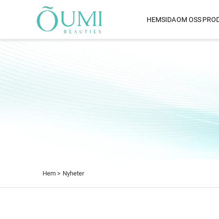
HEMSIDA
OM OSS
PRO
HÅRTORKARE
Lufttorkare Med Bernoulli
Och Rättningsfunktion
Dual Voltage Hårtork
1800 W Hög-Effekt Torka
För Hår
IQ AI Hårtork
Långvågig Infraröd Termo
Hårtork
Väggmonterad Hårtork
Hem >
Nyheter
Långvågig Infraröd Hårto
Infraröd Hårtork
Plasma Hårtork