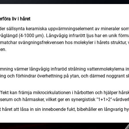
föra liv i håret
nder sällsynta keramiska uppvärmningselement av mineraler so
 våglängd (4-1000 µm). Långvågig infrarött ljus har en unik förmå
atchar svängningsfrekvensen hos molekyler i hårets struktur, v
xen.
värmning värmer långvågig infraröd strålning vattenmolekylerna in
pning och förhindrar överhettning på ytan, och därmed noggrant 
kt kan främja mikrocirkulationen i hårbotten och hjälper hårs
serum och hårmasker, vilket ger en synergistisk "1+1>2"-vårdver
håret att låsa in sin inneboende fukt, bibehåller en långvarig h