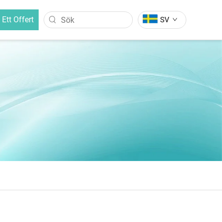
 Ett Offert
SV
HÅRRÄTSKÄDDA
rvåg
Negativjonisk Hårrätskädda
Hårrätskädda