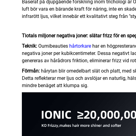
Baserat på djupgående forskning inom trichologi är O
luft bör vara en bärande kraft för näring, inte en ska
infrarött ljus, vilket innebär ett kvalitativt steg från "s
Tiotals miljoner negativa joner: slätar frizz för en sp
Teknik:
Oumibeauties
hårtorkare
har en högpresterand
negativa joner per kubikcentimeter. Dessa negativt ladd
genereras av hårådrors friktion, eliminerar frizz vid r
Förmån:
hårytan blir omedelbart slät och platt, med s
Detta reflekterar mer ljus och avslöjar en naturlig, h
mindre benäget att klumpa sig.