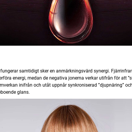
us fungerar samtidigt sker en anmärkningsvärd synergi. Fjärrinfra
terföra energi, medan de negativa jonerna verkar utifrån för att ”
amverkan inifrån och utåt uppnår synkroniserad ”djupnäring” oc
nneboende glans.