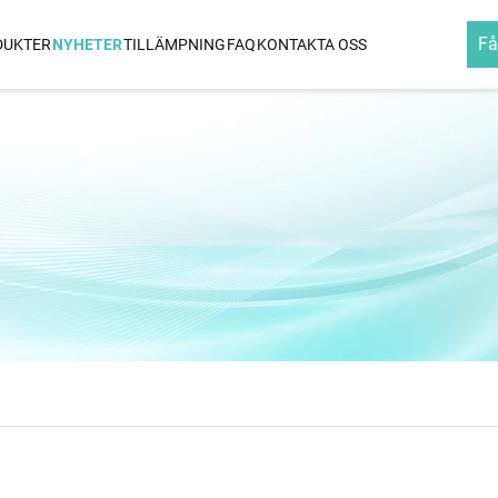
Få
DUKTER
NYHETER
TILLÄMPNING
FAQ
KONTAKTA OSS
HÅRGLÄTTARE
LOCKJÄRN
-Effekt
Infraröd & Ionen Keramisk
3 I 1 Utbytbar Hå
Hårglättningsapparat
Infraröd & Ionen Titan
Hårglättningsapparat
pparat
film
rk