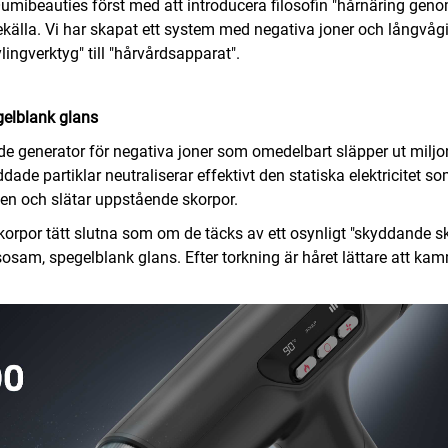
umibeauties först med att introducera filosofin "hårnäring geno
dekälla. Vi har skapat ett system med negativa joner och långvåg
tylingverktyg" till "hårvårdsapparat".
egelblank glans
e generator för negativa joner som omedelbart släpper ut miljo
ade partiklar neutraliserar effektivt den statiska elektricitet s
oten och slätar uppstående skorpor.
korpor tätt slutna som om de täcks av ett osynligt "skyddande sk
älsosam, spegelblank glans. Efter torkning är håret lättare att k