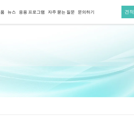
견적
제품
뉴스
응용 프로그램
자주 묻는 질문
문의하기
헤어 스트레이터너
헤어 컬러
기 스트레
적외선 및 이온 세라믹 헤어 스트레
3 In 1 교체형 헤
이터
적외선 및 이온 티타늄 헤어 스트레
이터
이어
라이어